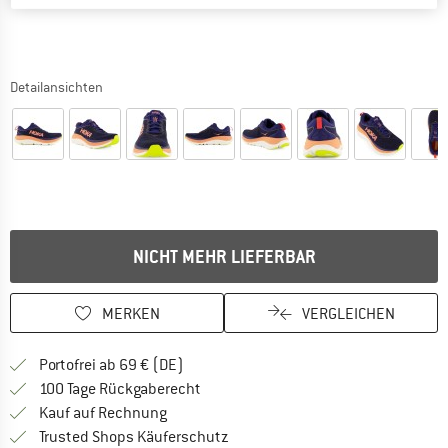
Detailansichten
NICHT MEHR LIEFERBAR
MERKEN
VERGLEICHEN
Finde mehr Informationen zu den Versan
Portofrei ab 69 € (DE)
Gehe hier zu den Rückgabe-Richtlinie
100 Tage Rückgaberecht
Finde die Zahlungs-Infos hier! Öffnet sich 
Kauf auf Rechnung
Finde alle Infos hier!
Trusted Shops Käuferschutz