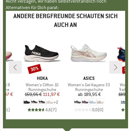
Nicht verzagen, wir haben selbstverständlich noch
Alternativen für Dich parat:
ANDERE BERGFREUNDE SCHAUTEN SICH
AUCH AN
30%
25
Rabatt
Raba
KE
A
MARKE
HOKA
MARKE
ASICS
rahi 8
Artikel
Women's Clifton 10
Artikel
Women's Gel-Kayano 33
Artikel
Women
uppe
chuhe
Produktgruppe
Runningschuhe
Produktgruppe
Runningschuhe
Produ
Trailr
eis
duzierter Preis
11,97 €
159,95 €
Preis
reduzierter Preis
111,97 €
ab
189,95 €
Preis
189,95
+
2
5,0
(
1
)
4,6
(
7
)
0,0
(
0
)