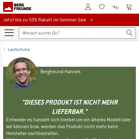
Zum Kundenkonto
Zum 
Zum Merkzettel.
Zum Produk
Jetzt bis zu 50% Rabatt im Sommer Sale
Jetzt bis zu 50% Rabatt im Sommer Sale »
Laufschuhe
Bergfreund Hannes
"DIESES PRODUKT IST NICHT MEHR
LIEFERBAR."
Entweder es handelt sich hierbei um ein älteres Modell oder
wir können bzw. werden das Produkt nicht mehr beim
Hersteller nachbestellen.