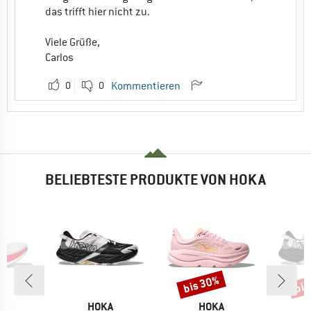
das trifft hier nicht zu.
Viele Grüße,
Carlos
0
0
Kommentieren
BELIEBTESTE PRODUKTE VON HOKA
bis 30%
bis
Rabatt
Raba
KE
MARKE
MARKE
A
HOKA
HOKA