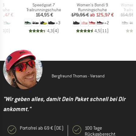
Artikel
Artikel
Artikel
X 3
Speedgoat 7
Women's Bondi 9
Women's
uppe
Produktgruppe
Produktgruppe
Produk
chuhe
Trailrunningschuhe
Runningschuhe
Trailr
eis
duzierter Preis
Preis
Preis
reduzierter Preis
62,47 €
164,95 €
179,95 €
ab
125,97 €
164,95 
+
3
+
2
0,0
(
0
)
4,3
(
4
)
4,5
(
11
)
Bergfreund Thomas - Versand
"Wir geben alles, damit Dein Paket schnell bei Dir
ankommt."
Portofrei ab 69 € (DE)
100 Tage
Rückgaberecht