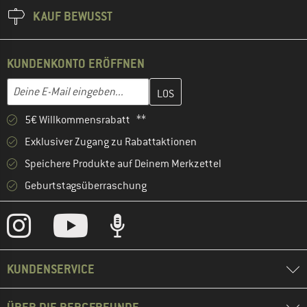
KAUF BEWUSST
KUNDENKONTO ERÖFFNEN
Gib hier deine E-Mail-Adresse ein und erstelle im nächsten Schri
E-Mail-Adresse
5€ Willkommensrabatt **
Exklusiver Zugang zu Rabattaktionen
Speichere Produkte auf Deinem Merkzettel
Geburtstagsüberraschung
KUNDENSERVICE