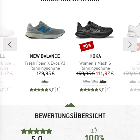
bis
30%
Rabatt
Raba
MARKE
MARKE
LL
NEW BALANCE
HOKA
Artikel
Artikel
Ar
ve 6 Boa
Fresh Foam X Evoz V3
Women's Mach 6
C
ruppe
Produktgruppe
Produktgruppe
Prod
huhe
Runningschuhe
Runningschuhe
Runn
eis
duzierter Preis
Preis
Preis
reduzierter Preis
4,47 €
129,95 €
159,95 €
111,97 €
159,95 
5,0
(
1
)
5,0
(
1
)
5,0
(
2
)
BEWERTUNGSÜBERSICHT
100%
5,0