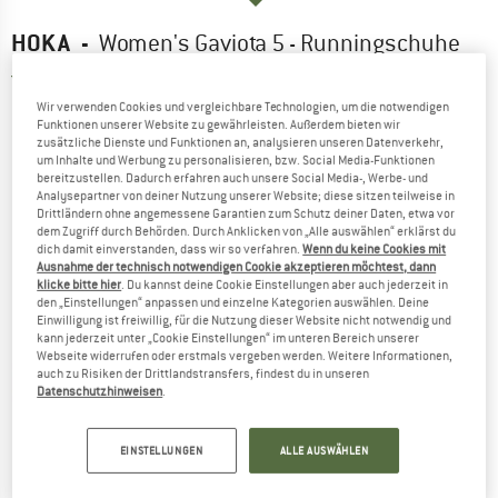
HOKA
-
Women's Gaviota 5 - Runningschuhe
5,0
(1)
Wir verwenden Cookies und vergleichbare Technologien, um die notwendigen
Funktionen unserer Website zu gewährleisten. Außerdem bieten wir
zusätzliche Dienste und Funktionen an, analysieren unseren Datenverkehr,
um Inhalte und Werbung zu personalisieren, bzw. Social Media-Funktionen
bereitzustellen. Dadurch erfahren auch unsere Social Media-, Werbe- und
Analysepartner von deiner Nutzung unserer Website; diese sitzen teilweise in
Drittländern ohne angemessene Garantien zum Schutz deiner Daten, etwa vor
dem Zugriff durch Behörden. Durch Anklicken von „Alle auswählen“ erklärst du
dich damit einverstanden, dass wir so verfahren.
Wenn du keine Cookies mit
Ausnahme der technisch notwendigen Cookie akzeptieren möchtest, dann
klicke bitte hier
. Du kannst deine Cookie Einstellungen aber auch jederzeit in
den „Einstellungen“ anpassen und einzelne Kategorien auswählen. Deine
Einwilligung ist freiwillig, für die Nutzung dieser Website nicht notwendig und
kann jederzeit unter „Cookie Einstellungen“ im unteren Bereich unserer
Webseite widerrufen oder erstmals vergeben werden. Weitere Informationen,
auch zu Risiken der Drittlandstransfers, findest du in unseren
Datenschutzhinweisen
.
EINSTELLUNGEN
ALLE AUSWÄHLEN