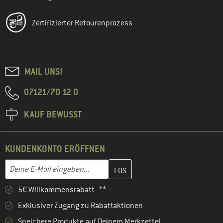
Zertifizierter Retourenprozess
MAIL UNS!
07121/70 12 0
KAUF BEWUSST
KUNDENKONTO ERÖFFNEN
Gib hier deine E-Mail-Adresse ein und erstelle im nächsten Schri
E-Mail-Adresse
5€ Willkommensrabatt **
Exklusiver Zugang zu Rabattaktionen
Speichere Produkte auf Deinem Merkzettel