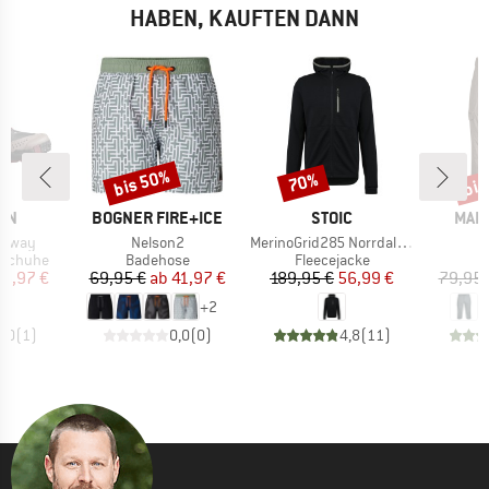
HABEN, KAUFTEN DANN
bis 50%
bis
70%
Rabatt
Rabatt
Raba
MARKE
MARKE
MAR
ON
BOGNER FIRE+ICE
STOIC
MAIE
Artikel
Artikel
erway
Nelson2
MerinoGrid285 NorrdalSt. Zip Hoody
pe
Produktgruppe
Produktgruppe
tschuhe
Badehose
Fleecejacke
eis
duzierter Preis
Preis
reduzierter Preis
Preis
reduzierter Preis
25,97 €
69,95 €
ab
41,97 €
189,95 €
56,99 €
79,95 
+
2
3,0
(
1
)
0,0
(
0
)
4,8
(
11
)