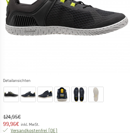
Detailansichten
Ursprünglicher Preis :
Preis:
124,95
€
99,96
€
inkl. MwSt.
Deutschland. Informationen zu den Ver
Versandkostenfrei
(DE)