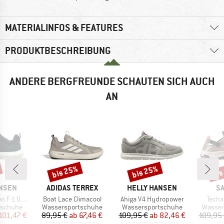
MATERIALINFOS & FEATURES
PRODUKTBESCHREIBUNG
ANDERE BERGFREUNDE SCHAUTEN SICH AUCH
AN
bis 25%
bis 25%
bis
Rabatt
Rabatt
Raba
MARKE
MARKE
M
ANSEN
ADIDAS TERREX
HELLY HANSEN
S
Artikel
Artikel
Artike
 Offshore
Boat Lace Climacool
Ahiga V4 Hydropower
Techa
pe
Produktgruppe
Produktgruppe
Produk
tschuhe
Wassersportschuhe
Wassersportschuhe
Wasser
eis
duzierter Preis
Preis
reduzierter Preis
Preis
reduzierter Preis
101,47 €
89,95 €
ab
67,46 €
109,95 €
ab
82,46 €
109,95