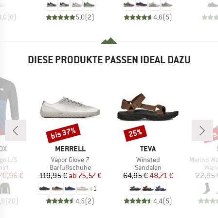
0,0
(
0
)
5,0
(
2
)
4,6
(
5
)
DIESE PRODUKTE PASSEN IDEAL DAZU
bis 37%
bis
25%
Rabatt
Rabatt
Raba
MARKE
MARKE
OX
MERRELL
TEVA
Artikel
Artikel
Artikel
go L/S
Vapor Glove 7
Winsted
Merino Wool C
gruppe
Produktgruppe
Produktgruppe
Prod
irt
Barfußschuhe
Sandalen
Wan
eis
duzierter Preis
Preis
reduzierter Preis
Preis
reduzierter Preis
70,96 €
119,95 €
ab
75,57 €
64,95 €
48,71 €
22,95 
+
1
,9
(
20
)
4,5
(
2
)
4,4
(
5
)