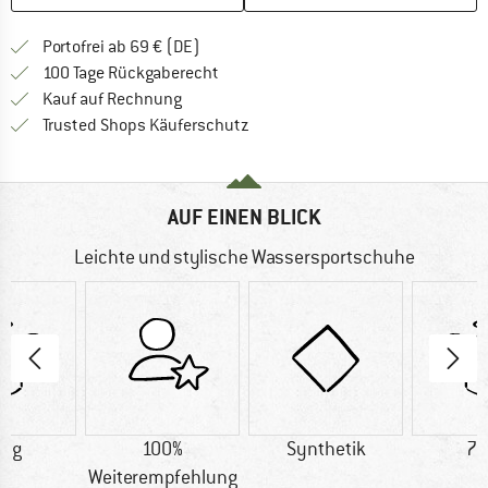
Finde mehr Informationen zu den Versan
Portofrei ab 69 € (DE)
Gehe hier zu den Rückgabe-Richtlinie
100 Tage Rückgaberecht
Finde die Zahlungs-Infos hier! Öffnet sich 
Kauf auf Rechnung
Finde alle Infos hier!
Trusted Shops Käuferschutz
AUF EINEN BLICK
Leichte und stylische Wassersportschuhe
0 g
100%
Synthetik
70
Weiterempfehlung