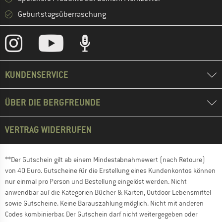
Geburtstagsüberraschung
KUNDENSERVICE
ÜBER DIE BERGFREUNDE
VERTRAG WIDERRUFEN
**Der Gutschein gilt ab einem Mindestabnahmewert (nach Retoure)
von 40 Euro. Gutscheine für die Erstellung eines Kundenkontos können
nur einmal pro Person und Bestellung eingelöst werden. Nicht
anwendbar auf die Kategorien Bücher & Karten, Outdoor Lebensmittel
sowie Gutscheine. Keine Barauszahlung möglich. Nicht mit anderen
Codes kombinierbar. Der Gutschein darf nicht weitergegeben oder