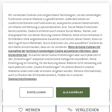
Farbe:
Ebony / Azid Lime
Wir verwenden Cookies und vergleichbare Technologien, um die notwendigen
Funktionen unserer Website zu gewährleisten. Außerdem bieten wir
zusätzliche Dienste und Funktionen an, analysieren unseren Datenverkehr,
15%
20%
um Inhalte und Werbung zu personalisieren, bzw. Social Media-Funktionen
bereitzustellen. Dadurch erfahren auch unsere Social Media-, Werbe- und
Größe wählen:
Analysepartner von deiner Nutzung unserer Website; diese sitzen teilweise in
Drittländern ohne angemessene Garantien zum Schutz deiner Daten, etwa vor
EU
40
EU
40,5
EU
41
EU
42
EU
42,5
dem Zugriff durch Behörden. Durch Anklicken von „Alle auswählen“ erklärst du
dich damit einverstanden, dass wir so verfahren.
Wenn du keine Cookies mit
EU
43
EU
44
EU
44,5
EU
45
EU
46
Ausnahme der technisch notwendigen Cookie akzeptieren möchtest, dann
klicke bitte hier
. Du kannst deine Cookie Einstellungen aber auch jederzeit in
den „Einstellungen“ anpassen und einzelne Kategorien auswählen. Deine
EU
46,5
EU
48
Einwilligung ist freiwillig, für die Nutzung dieser Website nicht notwendig und
kann jederzeit unter „Cookie Einstellungen“ im unteren Bereich unserer
Größentabelle
Webseite widerrufen oder erstmals vergeben werden. Weitere Informationen,
auch zu Risiken der Drittlandstransfers, findest du in unseren
Der Link öffnet sich in einer Infobox und beinhaltet
Lieferzeit: 2-4 Werktage
Datenschutzhinweisen
.
Menge:
EINSTELLUNGEN
ALLE AUSWÄHLEN
IN DEN WARENKORB
MERKEN
VERGLEICHEN