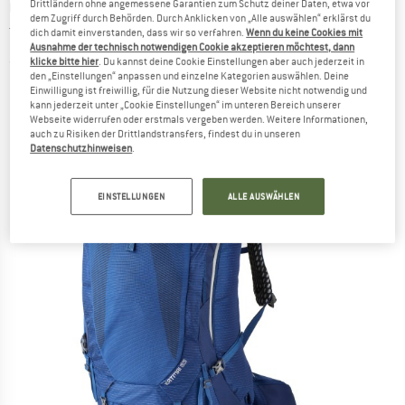
GREGORY
-
Katmai 65 Plus -
Drittländern ohne angemessene Garantien zum Schutz deiner Daten, etwa vor
dem Zugriff durch Behörden. Durch Anklicken von „Alle auswählen“ erklärst du
Trekkingrucksack
dich damit einverstanden, dass wir so verfahren.
Wenn du keine Cookies mit
Ausnahme der technisch notwendigen Cookie akzeptieren möchtest, dann
klicke bitte hier
. Du kannst deine Cookie Einstellungen aber auch jederzeit in
(0)
den „Einstellungen“ anpassen und einzelne Kategorien auswählen. Deine
Einwilligung ist freiwillig, für die Nutzung dieser Website nicht notwendig und
kann jederzeit unter „Cookie Einstellungen“ im unteren Bereich unserer
Webseite widerrufen oder erstmals vergeben werden. Weitere Informationen,
auch zu Risiken der Drittlandstransfers, findest du in unseren
Datenschutzhinweisen
.
EINSTELLUNGEN
ALLE AUSWÄHLEN