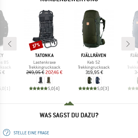
Rabatt
17%
E
MARKE
MARKE
MA
EY
TATONKA
FJÄLLRÄVEN
FJÄ
Artikel
Artikel
us 85
Lastenkraxe
Keb 52
uppe
Produktgruppe
Produktgruppe
Produ
cksack
Trekkingrucksack
Trekkingrucksack
Trekk
eis
Preis
reduzierter Preis
Preis
5 €
249,95 €
207,46 €
319,95 €
3
5,0
(
1
)
5,0
(
4
)
5,0
(
3
)
WAS SAGST DU DAZU?
STELLE EINE FRAGE