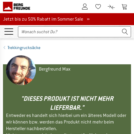
Zum Kundenkonto
Zum 
Zum Merkzettel.
Zum Produk
Jetzt bis zu 50% Rabatt im Sommer Sale
Jetzt bis zu 50% Rabatt im Sommer Sale »
Trekkingrucksäcke
Bergfreund Max
"DIESES PRODUKT IST NICHT MEHR
LIEFERBAR."
Entweder es handelt sich hierbei um ein älteres Modell oder
wir können bzw. werden das Produkt nicht mehr beim
Hersteller nachbestellen.