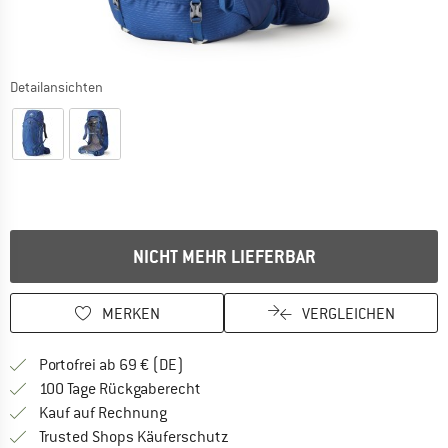
Detailansichten
NICHT MEHR LIEFERBAR
MERKEN
VERGLEICHEN
Finde mehr Informationen zu den Versan
Portofrei ab 69 € (DE)
Gehe hier zu den Rückgabe-Richtlinie
100 Tage Rückgaberecht
Finde die Zahlungs-Infos hier! Öffnet sich 
Kauf auf Rechnung
Finde alle Infos hier!
Trusted Shops Käuferschutz