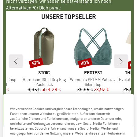
Nicht verzagen, wir haben selbstverständlich noch
Alternativen für Dich parat:
UNSERE TOPSELLER
bis
57%
40%
Rabatt
Rabatt
Raba
E
AR
MARKE
STOIC
MARKE
PROTEST
MARK
THE 
ond Crisp
Artikel
HarnosandSt. II Dry Bag
Artikel
Women's PRTMM Patio Triangle
Artikel
Evolution Simpl
gruppe
egel
Produktgruppe
Packsack
Produktgruppe
Bikini-Top
eis
duzierter Preis
40 €
9,95 €
ab
Preis
reduzierter Preis
4,28 €
39,95 €
Preis
reduzierter Preis
23,97 €
26,95 
5,0
(
1
)
5,0
(
2
)
4,9
(
23
)
Wir verwenden Cookies und vergleichbare Technologien, um die notwendigen
Funktionen unserer Website zu gewährleisten. Außerdem bieten wir
zusätzliche Dienste und Funktionen an, analysieren unseren Datenverkehr,
um Inhalte und Werbung zu personalisieren, bzw. Social Media-Funktionen
bereitzustellen. Dadurch erfahren auch unsere Social Media-, Werbe- und
Analysepartner von deiner Nutzung unserer Website; diese sitzen teilweise in