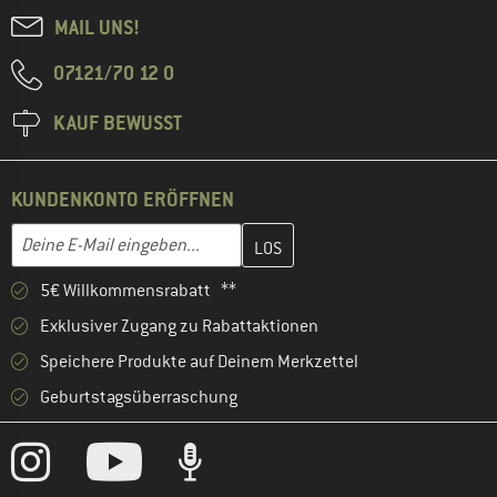
MAIL UNS!
07121/70 12 0
KAUF BEWUSST
KUNDENKONTO ERÖFFNEN
Gib hier deine E-Mail-Adresse ein und erstelle im nächsten Schri
E-Mail-Adresse
5€ Willkommensrabatt **
Exklusiver Zugang zu Rabattaktionen
Speichere Produkte auf Deinem Merkzettel
Geburtstagsüberraschung