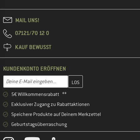
MAIL UNS!
07121/70 12 0
KAUF BEWUSST
KUNDENKONTO ERÖFFNEN
Gib hier deine E-Mail-Adresse ein und erstelle im nächsten Schri
E-Mail-Adresse
5€ Willkommensrabatt **
Exklusiver Zugang zu Rabattaktionen
Speichere Produkte auf Deinem Merkzettel
Geburtstagsüberraschung