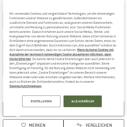
Farbe:
Grey
Wir verwenden Cookies und vergleichbare Technologien, um die notwendigen
Funktionen unserer Website zu gewährleisten. Außerdem bieten wir
zusätzliche Dienste und Funktionen an, analysieren unseren Datenverkehr,
um Inhalte und Werbung zu personalisieren, bzw. Social Media-Funktionen
20%
bereitzustellen. Dadurch erfahren auch unsere Social Media-, Werbe- und
Größe wählen:
Analysepartner von deiner Nutzung unserer Website; diese sitzen teilweise in
Drittländern ohne angemessene Garantien zum Schutz deiner Daten, etwa vor
EU
22
EU
23
EU
24
EU
25
EU
26
EU
27
dem Zugriff durch Behörden. Durch Anklicken von „Alle auswählen“ erklärst du
dich damit einverstanden, dass wir so verfahren.
Wenn du keine Cookies mit
Ausnahme der technisch notwendigen Cookie akzeptieren möchtest, dann
EU
28
EU
29
EU
30
EU
31
EU
32
EU
33
klicke bitte hier
. Du kannst deine Cookie Einstellungen aber auch jederzeit in
den „Einstellungen“ anpassen und einzelne Kategorien auswählen. Deine
Einwilligung ist freiwillig, für die Nutzung dieser Website nicht notwendig und
EU
34
EU
35
kann jederzeit unter „Cookie Einstellungen“ im unteren Bereich unserer
Webseite widerrufen oder erstmals vergeben werden. Weitere Informationen,
Größentabelle
auch zu Risiken der Drittlandstransfers, findest du in unseren
Datenschutzhinweisen
.
Der Link öffnet sich in einer Infobox und beinhaltet
Lieferzeit: 2-4 Werktage
Menge:
EINSTELLUNGEN
ALLE AUSWÄHLEN
IN DEN WARENKORB
MERKEN
VERGLEICHEN