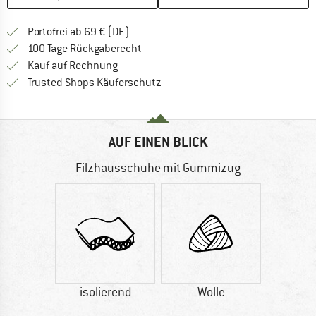
Finde mehr Informationen zu den Versan
Portofrei ab 69 € (DE)
Gehe hier zu den Rückgabe-Richtlinie
100 Tage Rückgaberecht
Finde die Zahlungs-Infos hier! Öffnet sich 
Kauf auf Rechnung
Finde alle Infos hier!
Trusted Shops Käuferschutz
AUF EINEN BLICK
Filzhausschuhe mit Gummizug
isolierend
Wolle