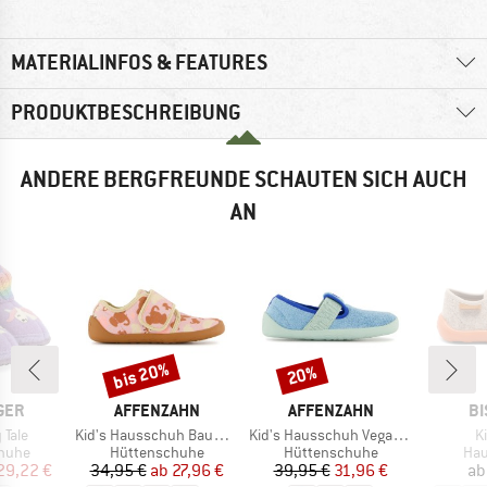
MATERIALINFOS & FEATURES
PRODUKTBESCHREIBUNG
ANDERE BERGFREUNDE SCHAUTEN SICH AUCH
AN
bis 20%
20%
Rabatt
Rabatt
MARKE
MARKE
MA
GER
AFFENZAHN
AFFENZAHN
BI
Artikel
Artikel
Ar
 Tale
Kid's Hausschuh Baumwolle Movy
Kid's Hausschuh Vegan Dreamy
K
ruppe
Produktgruppe
Produktgruppe
Pro
huhe
Hüttenschuhe
Hüttenschuhe
Ha
eis
duzierter Preis
Preis
reduzierter Preis
Preis
reduzierter Preis
29,22 €
34,95 €
ab
27,96 €
39,95 €
31,96 €
ab