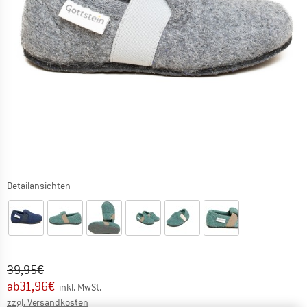
Detailansichten
Ursprünglicher Preis :
Preis:
39,95
€
ab
31,96
€
inkl. MwSt.
Informationen zu den Versandkosten. Öffnet sich in ei
zzgl. Versandkosten