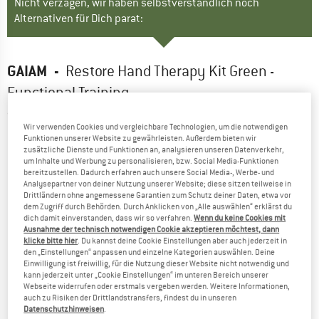
Nicht verzagen, wir haben selbstverständlich noch
Alternativen für Dich parat:
GAIAM
-
Restore Hand Therapy Kit Green -
Functional Training
(0)
Wir verwenden Cookies und vergleichbare Technologien, um die notwendigen
Funktionen unserer Website zu gewährleisten. Außerdem bieten wir
zusätzliche Dienste und Funktionen an, analysieren unseren Datenverkehr,
um Inhalte und Werbung zu personalisieren, bzw. Social Media-Funktionen
bereitzustellen. Dadurch erfahren auch unsere Social Media-, Werbe- und
Analysepartner von deiner Nutzung unserer Website; diese sitzen teilweise in
Drittländern ohne angemessene Garantien zum Schutz deiner Daten, etwa vor
dem Zugriff durch Behörden. Durch Anklicken von „Alle auswählen“ erklärst du
dich damit einverstanden, dass wir so verfahren.
Wenn du keine Cookies mit
Ausnahme der technisch notwendigen Cookie akzeptieren möchtest, dann
klicke bitte hier
. Du kannst deine Cookie Einstellungen aber auch jederzeit in
den „Einstellungen“ anpassen und einzelne Kategorien auswählen. Deine
Einwilligung ist freiwillig, für die Nutzung dieser Website nicht notwendig und
kann jederzeit unter „Cookie Einstellungen“ im unteren Bereich unserer
Webseite widerrufen oder erstmals vergeben werden. Weitere Informationen,
auch zu Risiken der Drittlandstransfers, findest du in unseren
Datenschutzhinweisen
.