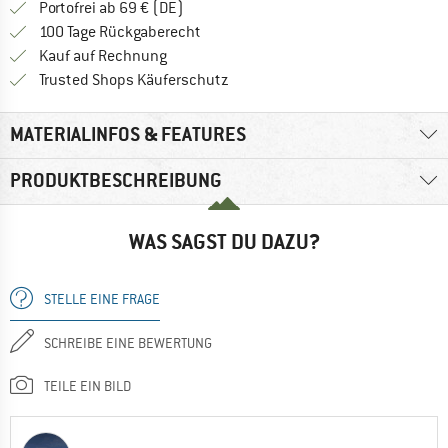
Finde mehr Informationen zu den Versan
Portofrei ab 69 € (DE)
Gehe hier zu den Rückgabe-Richtlinie
100 Tage Rückgaberecht
Finde die Zahlungs-Infos hier! Öffnet sich 
Kauf auf Rechnung
Finde alle Infos hier!
Trusted Shops Käuferschutz
MATERIALINFOS & FEATURES
PRODUKTBESCHREIBUNG
WAS SAGST DU DAZU?
STELLE EINE FRAGE
SCHREIBE EINE BEWERTUNG
TEILE EIN BILD