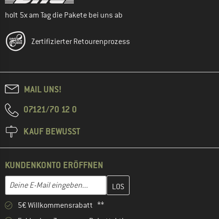
holt 5x am Tag die Pakete bei uns ab
Zertifizierter Retourenprozess
MAIL UNS!
07121/70 12 0
KAUF BEWUSST
KUNDENKONTO ERÖFFNEN
Gib hier deine E-Mail-Adresse ein und erstelle im nächsten Schri
E-Mail-Adresse
5€ Willkommensrabatt **