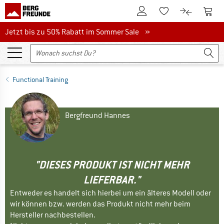
Zum Kundenkonto
Zum 
Zum Merkzettel.
Zum Produk
Jetzt bis zu 50% Rabatt im Sommer Sale
Jetzt bis zu 50% Rabatt im Sommer Sale »
Functional Training
Bergfreund Hannes
"DIESES PRODUKT IST NICHT MEHR
LIEFERBAR."
Entweder es handelt sich hierbei um ein älteres Modell oder
wir können bzw. werden das Produkt nicht mehr beim
Hersteller nachbestellen.