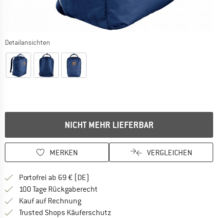
Detailansichten
NICHT MEHR LIEFERBAR
MERKEN
VERGLEICHEN
Finde mehr Informationen zu den Versan
Portofrei ab 69 € (DE)
Gehe hier zu den Rückgabe-Richtlinie
100 Tage Rückgaberecht
Finde die Zahlungs-Infos hier! Öffnet sich 
Kauf auf Rechnung
Finde alle Infos hier!
Trusted Shops Käuferschutz