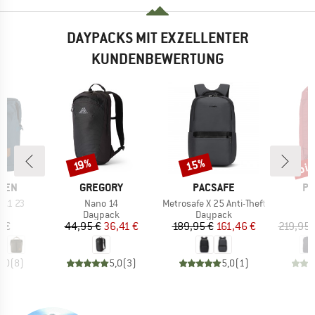
DAYPACKS MIT EXZELLENTER
KUNDENBEWERTUNG
bis
15%
Rabatt
Rabatt
Raba
19%
MARKE
MARKE
MA
ÄVEN
GREGORY
PACSAFE
PI
Artikel
Artikel
A
o.1 23
Nano 14
Metrosafe X 25 Anti-Theft
tgruppe
Produktgruppe
Produktgruppe
P
ck
Daypack
Daypack
D
eis
Preis
reduzierter Preis
Preis
reduzierter Preis
5 €
44,95 €
36,41 €
189,95 €
161,46 €
219,95 
5,0
(
8
)
5,0
(
3
)
5,0
(
1
)