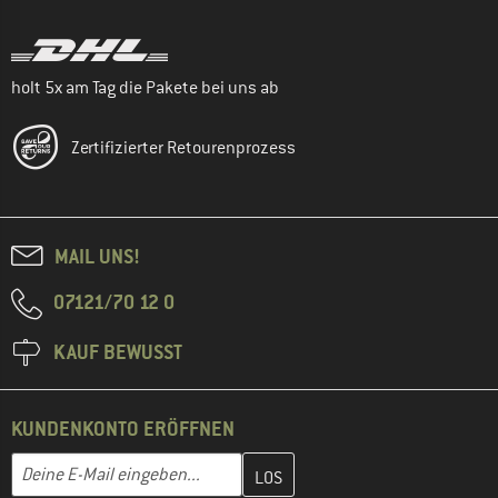
holt 5x am Tag die Pakete bei uns ab
Zertifizierter Retourenprozess
MAIL UNS!
07121/70 12 0
KAUF BEWUSST
KUNDENKONTO ERÖFFNEN
Gib hier deine E-Mail-Adresse ein und erstelle im nächsten Schri
E-Mail-Adresse