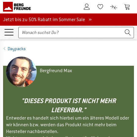
Zum Kundenkonto
Zum 
Zum Merkzettel.
Zum Produk
Jetzt bis zu 50% Rabatt im Sommer Sale
Jetzt bis zu 50% Rabatt im Sommer Sale »
Daypacks
Bergfreund Max
"DIESES PRODUKT IST NICHT MEHR
LIEFERBAR."
Entweder es handelt sich hierbei um ein älteres Modell oder
wir können bzw. werden das Produkt nicht mehr beim
Hersteller nachbestellen.