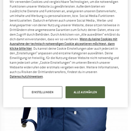
Wir verwenden Cookies und vergleichbare Technologien, um die notwendigen
Funktionen unserer Website zu gewährleisten. Außerdem bieten wir
FJÄLLRÄVEN
-
Greenland Zip 23 - Daypack
zusätzliche Dienste und Funktionen an, analysieren unseren Datenverkehr,
um Inhalte und Werbung zu personalisieren, bzw. Social Media-Funktionen
5,0
(1)
bereitzustellen. Dadurch erfahren auch unsere Social Media-, Werbe- und
Analysepartner von deiner Nutzung unserer Website; diese sitzen teilweise in
Drittländern ohne angemessene Garantien zum Schutz deiner Daten, etwa vor
dem Zugriff durch Behörden. Durch Anklicken von „Alle auswählen“ erklärst du
dich damit einverstanden, dass wir so verfahren.
Wenn du keine Cookies mit
Ausnahme der technisch notwendigen Cookie akzeptieren möchtest, dann
klicke bitte hier
. Du kannst deine Cookie Einstellungen aber auch jederzeit in
den „Einstellungen“ anpassen und einzelne Kategorien auswählen. Deine
Einwilligung ist freiwillig, für die Nutzung dieser Website nicht notwendig und
kann jederzeit unter „Cookie Einstellungen“ im unteren Bereich unserer
Webseite widerrufen oder erstmals vergeben werden. Weitere Informationen,
auch zu Risiken der Drittlandstransfers, findest du in unseren
Datenschutzhinweisen
.
EINSTELLUNGEN
ALLE AUSWÄHLEN