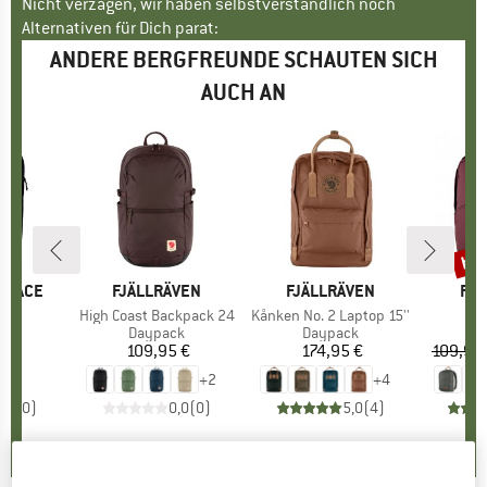
Nicht verzagen, wir haben selbstverständlich noch
Alternativen für Dich parat:
ANDERE BERGFREUNDE SCHAUTEN SICH
AUCH AN
bis
Raba
 FACE
MARKE
FJÄLLRÄVEN
MARKE
FJÄLLRÄVEN
MA
FJÄ
l
n
Artikel
High Coast Backpack 24
Artikel
Kånken No. 2 Laptop 15''
Ar
R
tgruppe
ck
Produktgruppe
Daypack
Produktgruppe
Daypack
P
D
 €
eis
109,95 €
Preis
174,95 €
Preis
109,95
+
2
+
4
0,0
(
0
)
0,0
(
0
)
5,0
(
4
)