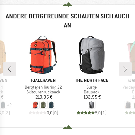
ANDERE BERGFREUNDE SCHAUTEN SICH AUCH
AN
MARKE
MARKE
MA
ÄVEN
FJÄLLRÄVEN
THE NORTH FACE
FJÄ
Artikel
Artikel
Artikel
24
Bergtagen Touring 22
Surge
Vardag
tgruppe
Produktgruppe
Produktgruppe
P
ck
Skitourenrucksack
Daypack
D
eis
Preis
Preis
 €
219,95 €
132,95 €
1
+
2
5,0
(
2
)
0,0
(
0
)
5,0
(
1
)