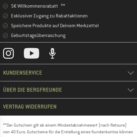
5€ Willkommensrabatt **
Exklusiver Zugang zu Rabattaktionen
Speichere Produkte auf Deinem Merkzettel
Geburtstagsüberraschung
KUNDENSERVICE
ÜBER DIE BERGFREUNDE
VERTRAG WIDERRUFEN
**Der Gutschein gilt ab einem Mindestabnahmewert (nach Retoure)
von 40 Euro. Gutscheine für die Erstellung eines Kundenkontos können