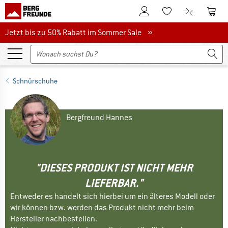
Zum Kundenkonto
Zum 
Zum Merkzettel.
Zum Produk
Jetzt bis zu 50% Rabatt im Sommer Sale
Jetzt bis zu 50% Rabatt im Sommer Sale »
Schnürschuhe
Bergfreund Hannes
"DIESES PRODUKT IST NICHT MEHR
LIEFERBAR."
Entweder es handelt sich hierbei um ein älteres Modell oder
wir können bzw. werden das Produkt nicht mehr beim
Hersteller nachbestellen.