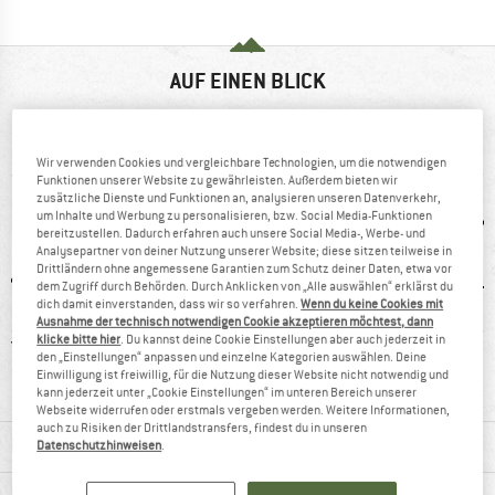
AUF EINEN BLICK
Komfortabler Schuh für Mehrseillängentouren und
Einsteiger
Wir verwenden Cookies und vergleichbare Technologien, um die notwendigen
Funktionen unserer Website zu gewährleisten. Außerdem bieten wir
zusätzliche Dienste und Funktionen an, analysieren unseren Datenverkehr,
um Inhalte und Werbung zu personalisieren, bzw. Social Media-Funktionen
bereitzustellen. Dadurch erfahren auch unsere Social Media-, Werbe- und
Analysepartner von deiner Nutzung unserer Website; diese sitzen teilweise in
Drittländern ohne angemessene Garantien zum Schutz deiner Daten, etwa vor
dem Zugriff durch Behörden. Durch Anklicken von „Alle auswählen“ erklärst du
dich damit einverstanden, dass wir so verfahren.
Wenn du keine Cookies mit
Ausnahme der technisch notwendigen Cookie akzeptieren möchtest, dann
klicke bitte hier
. Du kannst deine Cookie Einstellungen aber auch jederzeit in
ürung
Kunden sagen:
keine
Le
den „Einstellungen“ anpassen und einzelne Kategorien auswählen. Deine
robust
Vorspannung
Einwilligung ist freiwillig, für die Nutzung dieser Website nicht notwendig und
kann jederzeit unter „Cookie Einstellungen“ im unteren Bereich unserer
Webseite widerrufen oder erstmals vergeben werden. Weitere Informationen,
auch zu Risiken der Drittlandstransfers, findest du in unseren
MATERIALINFOS & FEATURES
Datenschutzhinweisen
.