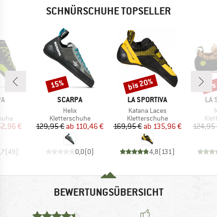
SCHNÜRSCHUHE TOPSELLER
bis 20%
bis
15%
Rabatt
Rabatt
Raba
E
MARKE
MARKE
MA
PA
SCARPA
LA SPORTIVA
LA 
l
Artikel
Artikel
A
Helix
Katana Laces
ruppe
Produktgruppe
Produktgruppe
Pro
chuhe
Kletterschuhe
Kletterschuhe
Klet
eis
duzierter Preis
Preis
reduzierter Preis
Preis
reduzierter Preis
52,96 €
129,95 €
ab
110,46 €
169,95 €
ab
135,96 €
124,95
,7
(
49
)
0,0
(
0
)
4,8
(
131
)
BEWERTUNGSÜBERSICHT