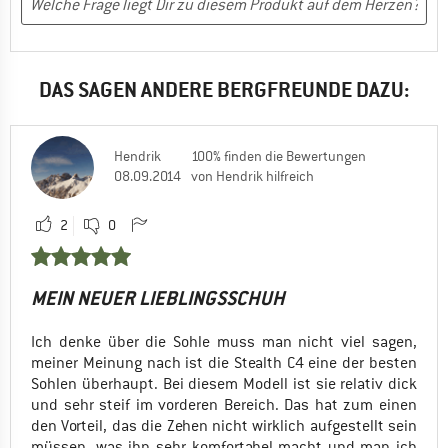
Allround
Sportklettern
Alpinklettern
Bouldern
Bouldern
Nein, ich würde das Produkt nicht weiterempfehlen
DAS SAGEN ANDERE BERGFREUNDE DAZU:
Ja, ich würde das Produkt einem Freund empfehlen
Hendrik
100% finden die Bewertungen
08.09.2014
von Hendrik hilfreich
2
0
MEIN NEUER LIEBLINGSSCHUH
Ich denke über die Sohle muss man nicht viel sagen,
meiner Meinung nach ist die Stealth C4 eine der besten
Sohlen überhaupt. Bei diesem Modell ist sie relativ dick
und sehr steif im vorderen Bereich. Das hat zum einen
den Vorteil, das die Zehen nicht wirklich aufgestellt sein
müssen, was ihn sehr komfortabel macht und man ich