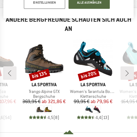
PRODUKTBESCHREIBUNG
EINSTELLUNGEN
ALLE AUSWÄHLEN
ANDERE BERGFREUNDE SCHAUTEN SICH AUCH
AN
bis 20%
bis
bis 13%
Rabatt
Rabatt
Raba
MARKE
MARKE
MA
TIVA
LA SPORTIVA
LA SPORTIVA
LA 
Artikel
Artikel
Artikel
Eco
Trango Alpine GTX
Women's Tarantula Boulder
Women's
ruppe
Produktgruppe
Produktgruppe
Pro
chuhe
Bergschuhe
Kletterschuhe
Klet
eis
duzierter Preis
Preis
reduzierter Preis
Preis
reduzierter Preis
107,96 €
369,95 €
ab
321,86 €
99,95 €
ab
79,96 €
164,95 
,6
(
54
)
4,5
(
8
)
4,4
(
13
)