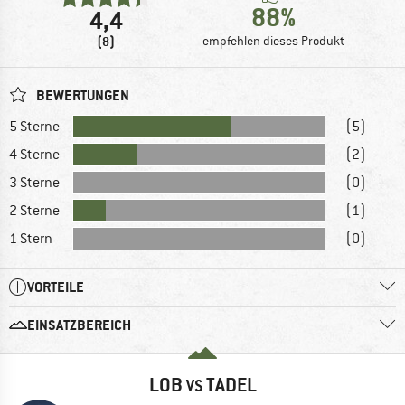
88%
4,4
(8)
empfehlen dieses Produkt
BEWERTUNGEN
5 Sterne
(5)
4 Sterne
(2)
3 Sterne
(0)
2 Sterne
(1)
1 Stern
(0)
VORTEILE
EINSATZBEREICH
LOB
TADEL
VS