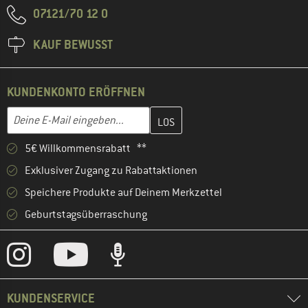
07121/70 12 0
KAUF BEWUSST
KUNDENKONTO ERÖFFNEN
Gib hier deine E-Mail-Adresse ein und erstelle im nächsten Schri
E-Mail-Adresse
5€ Willkommensrabatt **
Exklusiver Zugang zu Rabattaktionen
Speichere Produkte auf Deinem Merkzettel
Geburtstagsüberraschung
KUNDENSERVICE