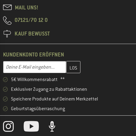
MAIL UNS!
07121/70 12 0
KAUF BEWUSST
KUNDENKONTO ERÖFFNEN
Gib hier deine E-Mail-Adresse ein und erstelle im nächsten Schri
E-Mail-Adresse
5€ Willkommensrabatt **
Exklusiver Zugang zu Rabattaktionen
Speichere Produkte auf Deinem Merkzettel
Geburtstagsüberraschung