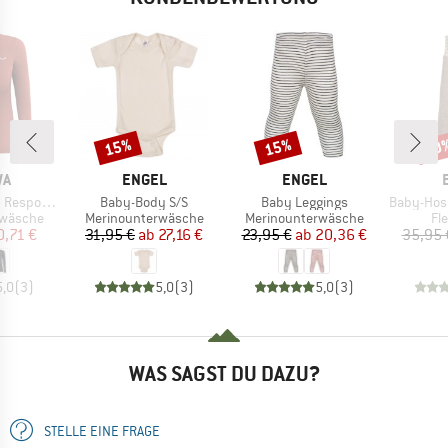
15%
15%
20
Rabatt
Rabatt
Raba
E
MARKE
MARKE
WA
ENGEL
ENGEL
Artikel
Artikel
Artikel
ve L/S Tee
Baby-Body S/S
Baby Leggings
Baby-Hose La
ppe
Produktgruppe
Produktgruppe
Pr
rwäsche
Merinounterwäsche
Merinounterwäsche
Fl
eis
duzierter Preis
Preis
reduzierter Preis
Preis
reduzierter Preis
0,71 €
31,95 €
ab
27,16 €
23,95 €
ab
20,36 €
35,95 
5,0
(
3
)
5,0
(
3
)
5,0
(
3
)
WAS SAGST DU DAZU?
STELLE EINE FRAGE