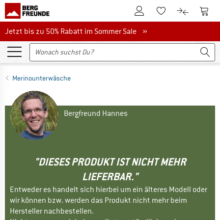
Zum Kundenkonto
Zum 
Zum Merkzettel.
Zum Produk
Jetzt bis zu 50% Rabatt im Sommer Sale
Jetzt bis zu 50% Rabatt im Sommer Sale »
Merinounterwäsche
Bergfreund Hannes
"DIESES PRODUKT IST NICHT MEHR
LIEFERBAR."
Entweder es handelt sich hierbei um ein älteres Modell oder
wir können bzw. werden das Produkt nicht mehr beim
Hersteller nachbestellen.