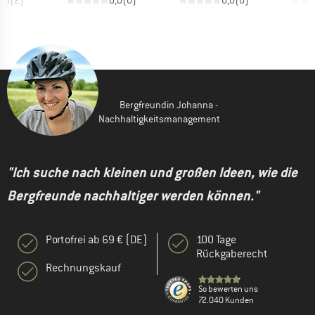
4,5
(
2
)
0,0
(
0
)
0,0
(
0
)
Bergfreundin Johanna -
Nachhaltigkeitsmanagement
"Ich suche nach kleinen und großen Ideen, wie die
Bergfreunde nachhaltiger werden können."
Portofrei ab 69 € (DE)
100 Tage
Rückgaberecht
Rechnungskauf
So bewerten uns
72.040 Kunden