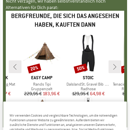
Nicht verzagen, wir haben selbstverständlich noch
Alternativen für Dich parat:
BERGFREUNDE, DIE SICH DAS ANGESEHEN
HABEN, KAUFTEN DANN
20%
50%
15
Rabatt
Rabatt
Raba
PEAK
MARKE
EASY CAMP
MARKE
STOIC
M
G
eping Mat
Artikel
Rands Tipi
Artikel
DalslandSt. Gravel Bib Shorts
Artikel
Tenacious Tape
tgruppe
te
Produktgruppe
Gruppenzelt
Produktgruppe
Radhose
Prod
Repa
eis
duzierter Preis
6,77 €
229,95 €
Preis
reduzierter Preis
183,96 €
129,95 €
Preis
reduzierter Preis
64,98 €
8,9
4,5
(
4
)
0,0
(
0
)
5,0
(
6
)
Wir verwenden Cookies und vergleichbare Technologien, um die notwendigen
Funktionen unserer Website zu gewährleisten. Außerdem bieten wir
zusätzliche Dienste und Funktionen an, analysieren unseren Datenverkehr,
um Inhalte und Werbung zu personalisieren, bzw. Social Media-Funktionen