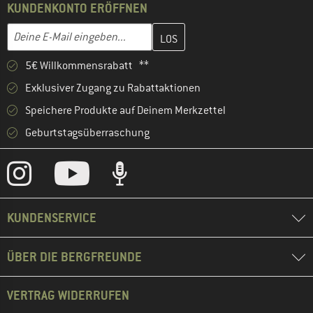
KUNDENKONTO ERÖFFNEN
Gib hier deine E-Mail-Adresse ein und erstelle im nächsten Schri
E-Mail-Adresse
5€ Willkommensrabatt **
Exklusiver Zugang zu Rabattaktionen
Speichere Produkte auf Deinem Merkzettel
Geburtstagsüberraschung
KUNDENSERVICE
ÜBER DIE BERGFREUNDE
VERTRAG WIDERRUFEN