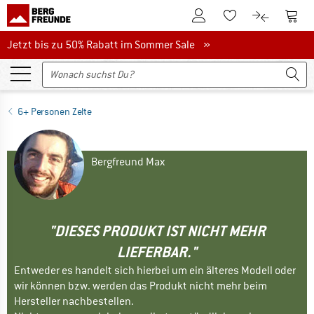
Zum Kundenkonto
Zum 
Zum Merkzettel.
Zum Produk
Jetzt bis zu 50% Rabatt im Sommer Sale
Jetzt bis zu 50% Rabatt im Sommer Sale »
6+ Personen Zelte
Bergfreund Max
"DIESES PRODUKT IST NICHT MEHR
LIEFERBAR."
Entweder es handelt sich hierbei um ein älteres Modell oder
wir können bzw. werden das Produkt nicht mehr beim
Hersteller nachbestellen.