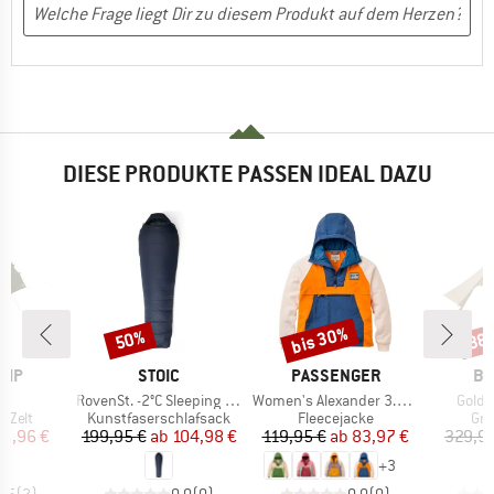
DIESE PRODUKTE PASSEN IDEAL DAZU
bis 30%
50%
38
Rabatt
Rabatt
Raba
MARKE
MARKE
MA
AMP
STOIC
PASSENGER
BI
Artikel
Artikel
Artike
3
RovenSt. -2°C Sleeping Bag
Women's Alexander 3.0 Recycled Hooded Polar Fleece
Gold 
uppe
Produktgruppe
Produktgruppe
Pro
 Zelt
Kunstfaserschlafsack
Fleecejacke
Gru
eis
duzierter Preis
Preis
reduzierter Preis
Preis
reduzierter Preis
69,96 €
199,95 €
ab
104,98 €
119,95 €
ab
83,97 €
329,95
+
3