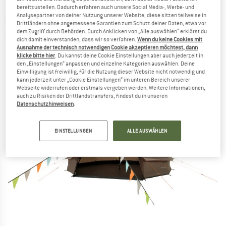
bereitzustellen. Dadurch erfahren auch unsere Social Media-, Werbe- und
Analysepartner von deiner Nutzung unserer Website; diese sitzen teilweise in
EASY CAMP
-
Vaulen Tipi - Gruppenzelt
Drittländern ohne angemessene Garantien zum Schutz deiner Daten, etwa vor
dem Zugriff durch Behörden. Durch Anklicken von „Alle auswählen“ erklärst du
(0)
dich damit einverstanden, dass wir so verfahren.
Wenn du keine Cookies mit
Ausnahme der technisch notwendigen Cookie akzeptieren möchtest, dann
klicke bitte hier
. Du kannst deine Cookie Einstellungen aber auch jederzeit in
den „Einstellungen“ anpassen und einzelne Kategorien auswählen. Deine
Einwilligung ist freiwillig, für die Nutzung dieser Website nicht notwendig und
kann jederzeit unter „Cookie Einstellungen“ im unteren Bereich unserer
Webseite widerrufen oder erstmals vergeben werden. Weitere Informationen,
auch zu Risiken der Drittlandstransfers, findest du in unseren
Datenschutzhinweisen
.
EINSTELLUNGEN
ALLE AUSWÄHLEN