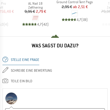
Artikel
Ground Control Tent Pegs
Artikel
A
 Pro
AL Nail 18
T
Preis
reduzierter Preis
2,95 €
ab
2,51 €
tgruppe
Produktgruppe
Pr
lt
Zelthering
Ze
eis
duzierter Preis
Preis
reduzierter Preis
256,48 €
9,95 €
2,79 €
79,9
4,7
(
19
)
5,0
(
4
)
4,7
(
42
)
WAS SAGST DU DAZU?
STELLE EINE FRAGE
SCHREIBE EINE BEWERTUNG
TEILE EIN BILD