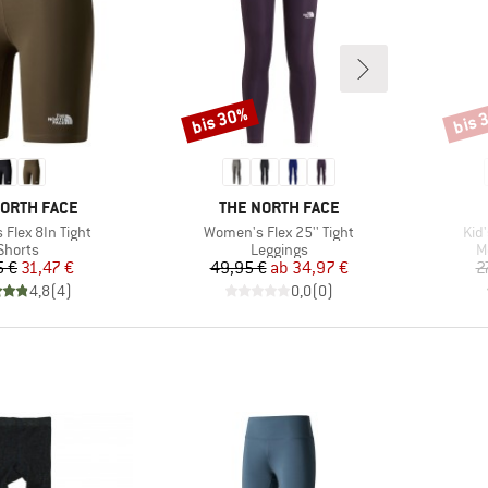
bis 30%
bis 
Rabatt
Rabat
E
MARKE
NORTH FACE
THE NORTH FACE
Artikel
Arti
Flex 8In Tight
Women's Flex 25'' Tight
Kid'
Produktgruppe
Produktgruppe
P
Shorts
Leggings
M
Preis
reduzierter Preis
Preis
reduzierter Preis
5 €
31,47 €
49,95 €
ab
34,97 €
2
4,8
(
4
)
0,0
(
0
)