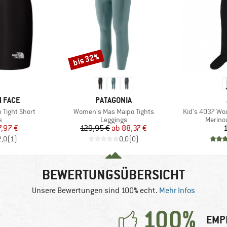
bis 32%
Rabatt
MARKE
 FACE
PATAGONIA
Artikel
Artikel
 Tight Short
Women's Mas Maipo Tights
Kid's 4037 Wo
ktgruppe
Produktgruppe
Produk
s
Leggings
Merino
eis
duzierter Preis
Preis
reduzierter Preis
7,97 €
129,95 €
ab
88,37 €
1
2,0
(
1
)
0,0
(
0
)
BEWERTUNGSÜBERSICHT
Unsere Bewertungen sind 100% echt.
Mehr Infos
100%
EMP