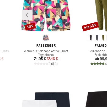
bis 53%
10%
Rabatt
Rabatt
MARKE
MARKE
PASSENGER
PATAGO
Artikel
Artikel
Tights
Women's Solscape Active Short
Terrebonne 
ppe
Produktgruppe
Produkt
Yogashorts
Freizeit
rter Preis
Preis
reduzierter Preis
Pr
6 €
74,95 €
67,46 €
ab
99,9
)
0,0
(
0
)
4