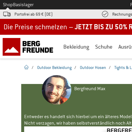
Zum
Shop
Basislager
Portofrei ab 69 € (DE)
Rechnungs
Jetzt bis zu 50% Rabatt im Sommer Sale
Bekleidung
Schuhe
Ausrü
Startseite
/
Outdoor Bekleidung
/
Outdoor Hosen
/
Tights & 
Bergfreund Max
Entweder es handelt sich hierbei um ein älteres Mode
Nicht verzagen, wir haben selbstverständlich noch Alte
BERGFREU