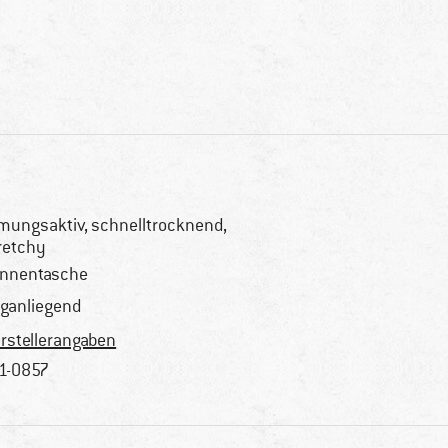
mungsaktiv, schnelltrocknend,
retchy
Innentasche
ganliegend
rstellerangaben
1-0857