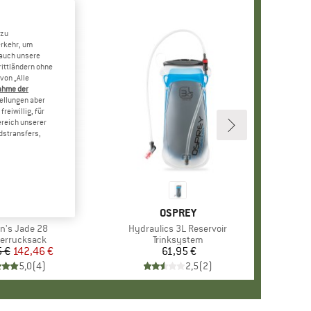
 zu
erkehr, um
 auch unsere
rittländern ohne
von „Alle
ahme der
tellungen aber
reiwillig, für
ereich unserer
dstransfers,
ARKE
REGORY
MARKE
OSPREY
's Jade 28
Artikel
Hydraulics 3L Reservoir
uktgruppe
errucksack
Produktgruppe
Trinksystem
 €
Preis
reduzierter Preis
142,46 €
61,95 €
Preis
5,0
(
4
)
2,5
(
2
)