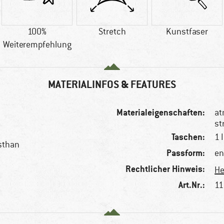
100%
Stretch
Kunstfaser
Weiterempfehlung
MATERIALINFOS & FEATURES
Materialeigenschaften:
at
st
Taschen:
1 
asthan
Passform:
en
Rechtlicher Hinweis:
He
Art.Nr.:
11