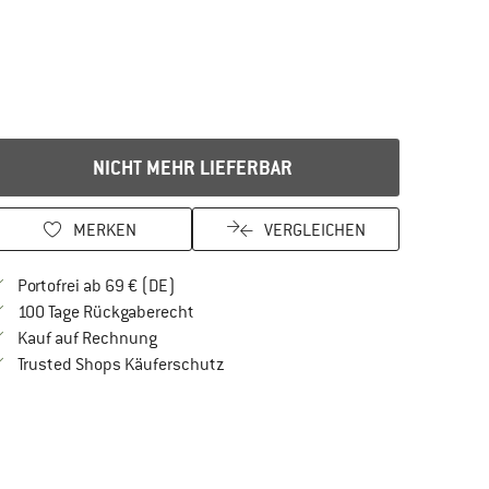
NICHT MEHR LIEFERBAR
MERKEN
VERGLEICHEN
Finde mehr Informationen zu den Versandkos
Portofrei ab 69 € (DE)
Gehe hier zu den Rückgabe-Richtlinien Öf
100 Tage Rückgaberecht
Finde die Zahlungs-Infos hier! Öffnet sich in 
Kauf auf Rechnung
Finde alle Infos hier!
Trusted Shops Käuferschutz