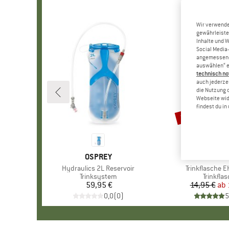
Wir verwende
gewährleiste
Inhalte und 
Social Media-
angemessene 
auswählen“ e
technisch no
auch jederzei
die Nutzung 
Webseite wid
findest du i
15%
Rabatt
MARKE
OSPREY
MARKE
NALGE
Artikel
Hydraulics 2L Reservoir
Artikel
Trinkflasche E
Produktgruppe
Trinksystem
Produkt
Trinkfla
59,95 €
Preis
14,95 €
ab
Pr
re
0,0
(
0
)
5