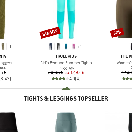
bis 40%
30%
Rabatt
Rabatt
+
1
+
1
MARKE
MARK
NIA
TROLLKIDS
THE 
Artikel
Artikel
Joggers
Girl's Femund Summer Tights
Women's 
gruppe
Produktgruppe
hose
Leggings
eis
Preis
reduzierter Preis
5 €
29,95 €
ab
17,97 €
44,9
,8
(
43
)
4,0
(
4
)
TIGHTS & LEGGINGS TOPSELLER