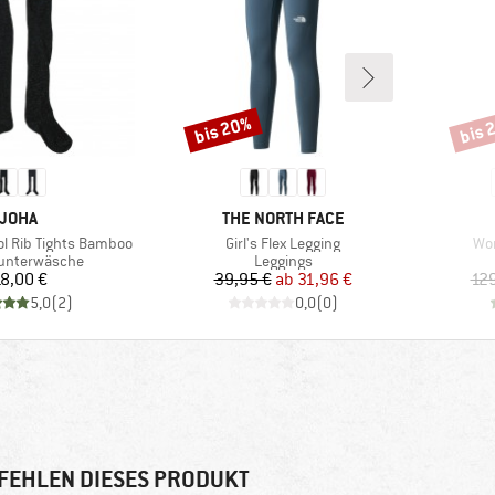
bis 20%
bis 
Rabatt
Rabat
MARKE
MARKE
JOHA
THE NORTH FACE
Artikel
Art
ol Rib Tights Bamboo
Girl's Flex Legging
Wom
tgruppe
Produktgruppe
unterwäsche
Leggings
Preis
Preis
reduzierter Preis
8,00 €
39,95 €
ab
31,96 €
129
5,0
(
2
)
0,0
(
0
)
FEHLEN DIESES PRODUKT