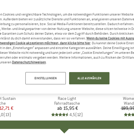
n Cookies und vergleichbare Technologien, um die notwendigen Funktionen unserer Website
n. Außerdem bieten wir zusätzliche Dienste und Funktionen an, analysieren unseren Datenv
Werbung zu personalisieren, bzw. Social Media-Funktionen bereitzustellen. Dadurch erfahren
, Werbe- und Analysepartner von deiner Nutzung unserer Website; diese sitzen teilweise in D
Garantien zum Schutz deiner Daten, etwa vor dem Zugriff durch Behörden. Durch Anklicken 
rklärst du dich damit einverstanden, dass wir so verfahren.
Wenn du keine Cookies mit Ausn
twendigen Cookie akzeptieren möchtest, dann klicke bitte hier
. Du kannst deine Cookie Eins
t in den „Einstellungen“ anpassen und einzelne Kategorien auswählen. Deine Einwilligung ist f
dieser Website nicht notwendig und kann jederzeit unter „Cookie Einstellungen“ im unteren B
errufen oder erstmals vergeben werden. Weitere Informationen, auch zu Risiken der Drittlan
n unseren
Datenschutzhinweisen
.
25%
Rabatt
EINSTELLUNGEN
ALLE AUSWÄHLEN
+
19
NE
MARKE
VAUDE
M
G
H Sustain
Artikel
Race Light
Artikel
Women
gruppe
sche
Produktgruppe
Fahrradtasche
Prod
Wand
eis
duzierter Preis
12,71 €
ab
15,95 €
Preis
189,95
,0
(
13
)
4,5
(
12
)