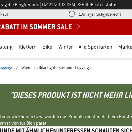
Ruf uns an unter
Frag die Bergfreunde
|
07121/70 12 0
FAQ & Hilfe
Bestellstatus
Finde die Zahlungs-Infos hier! Öffnet sich in einer Infobox
Gehe h
kauf
100 Tage Rückgaberecht
stung
Klettern
Bike
Winter
Alle Sportarten
Mark
Leggings
/
Women's Bike Tights Kortebo - Leggings
"DIESES PRODUKT IST NICHT MEHR L
ll oder wir können bzw. werden das Produkt nicht mehr beim Herste
rnativen für Dich parat:
NDE MIT ÄHNLICHEN INTERESSEN SCHAUTEN SIC