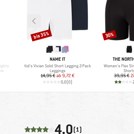
bis 35%
30%
Rabatt
Rabatt
MARKE
MARKE
NAME IT
THE NORTH
Artikel
Artikel
ights
Kid's Vivian Solid Short Legging 2-Pack
Women's Flex 5In
Produktgruppe
Produ
he
Leggings
Short
Preis
reduzierter Preis
Pr
re
14,95 €
ab
9,72 €
39,95 €
2
)
0,0
(
0
)
4,0
(1)