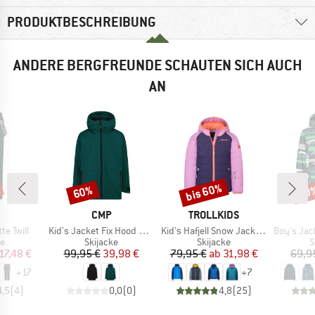
PRODUKTBESCHREIBUNG
ANDERE BERGFREUNDE SCHAUTEN SICH AUCH
AN
bis 60%
60%
60
Rabatt
Rabatt
Raba
KE
MARKE
MARKE
CMP
TROLLKIDS
Artikel
Artikel
Artikel
te Twill
Kid's Jacket Fix Hood 34W3994
Kid's Hafjell Snow Jacket Pro
Boy's Jacket 
ktgruppe
Produktgruppe
Produktgruppe
P
se
Skijacke
Skijacke
S
eis
duzierter Preis
Preis
reduzierter Preis
Preis
reduzierter Preis
17,48 €
99,95 €
39,98 €
79,95 €
ab
31,98 €
69,9
+
17
+
7
4,5
(
4
)
0,0
(
0
)
4,8
(
25
)