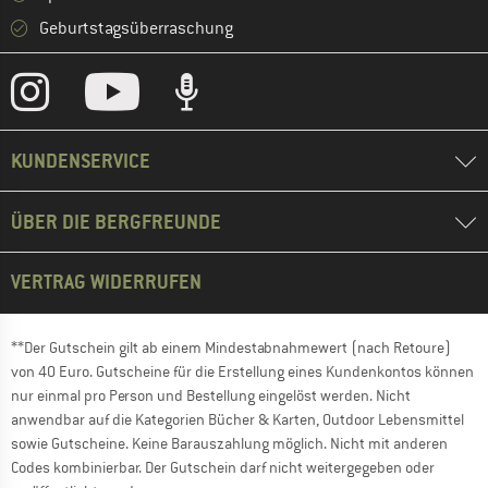
Geburtstagsüberraschung
KUNDENSERVICE
ÜBER DIE BERGFREUNDE
VERTRAG WIDERRUFEN
**Der Gutschein gilt ab einem Mindestabnahmewert (nach Retoure)
von 40 Euro. Gutscheine für die Erstellung eines Kundenkontos können
nur einmal pro Person und Bestellung eingelöst werden. Nicht
anwendbar auf die Kategorien Bücher & Karten, Outdoor Lebensmittel
sowie Gutscheine. Keine Barauszahlung möglich. Nicht mit anderen
Codes kombinierbar. Der Gutschein darf nicht weitergegeben oder