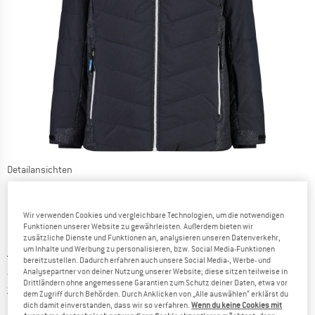
Detailansichten
Wir verwenden Cookies und vergleichbare Technologien, um die notwendigen
Funktionen unserer Website zu gewährleisten. Außerdem bieten wir
zusätzliche Dienste und Funktionen an, analysieren unseren Datenverkehr,
um Inhalte und Werbung zu personalisieren, bzw. Social Media-Funktionen
Ursprünglicher Preis :
Preis:
119,95
€
bereitzustellen. Dadurch erfahren auch unsere Social Media-, Werbe- und
41,98
€
Analysepartner von deiner Nutzung unserer Website; diese sitzen teilweise in
inkl. MwSt.
Drittländern ohne angemessene Garantien zum Schutz deiner Daten, etwa vor
Informationen zu den Versandkosten. Öffnet sich in ei
zzgl. Versandkosten
dem Zugriff durch Behörden. Durch Anklicken von „Alle auswählen“ erklärst du
dich damit einverstanden, dass wir so verfahren.
Wenn du keine Cookies mit