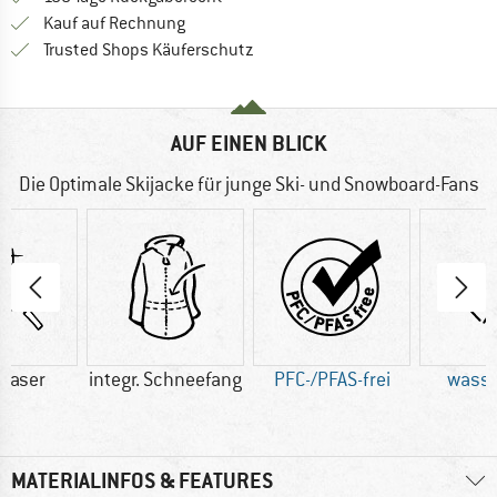
Finde die Zahlungs-Infos hier! Öffnet sich 
Kauf auf Rechnung
Finde alle Infos hier!
Trusted Shops Käuferschutz
AUF EINEN BLICK
Die Optimale Skijacke für junge Ski- und Snowboard-Fans
faser
integr. Schneefang
PFC-/PFAS-frei
wasse
MATERIALINFOS & FEATURES