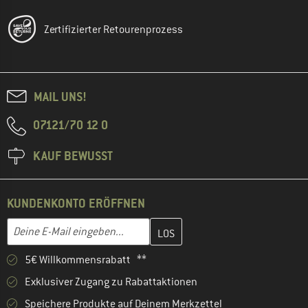
Zertifizierter Retourenprozess
MAIL UNS!
07121/70 12 0
KAUF BEWUSST
KUNDENKONTO ERÖFFNEN
Gib hier deine E-Mail-Adresse ein und erstelle im nächsten Schri
E-Mail-Adresse
5€ Willkommensrabatt **
Exklusiver Zugang zu Rabattaktionen
Speichere Produkte auf Deinem Merkzettel