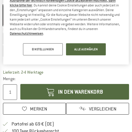
Ausnahme der technisch notwendigen Cookie akzeptieren möchtest, dann
Farbe:
ANTRACITE
klicke bitte hier
. Du kannst deine Cookie Einstellungen aber auch jederzeit in
den „Einstellungen“ anpassen und einzelne Kategorien auswählen. Deine
Einwilligung ist freiwillig, für die Nutzung dieser Website nicht notwendig und
kann jederzeit unter „Cookie Einstellungen“ im unteren Bereich unserer
65%
Webseite widerrufen oder erstmals vergeben werden. Weitere Informationen,
Größe wählen:
auch zu Risiken der Drittlandstransfers, findest du in unseren
Datenschutzhinweisen
.
EU
98
EU
104
EU
110
EU
116
EU
128
EINSTELLUNGEN
ALLE AUSWÄHLEN
EU
140
EU
152
EU
164
EU
176
Größentabelle
Der Link öffnet sich in einer Infobox und beinhaltet
Lieferzeit: 2-4 Werktage
Menge:
IN DEN WARENKORB
MERKEN
VERGLEICHEN
Finde mehr Informationen zu den Versan
Portofrei ab 69 € (DE)
Gehe hier zu den Rückgabe-Richtlinie
100 Tage Rückgaberecht