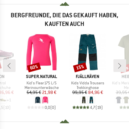
BERGFREUNDE, DIE DAS GEKAUFT HABEN,
KAUFTEN AUCH
bis
60%
15%
Rabatt
Rabatt
Raba
MARKE
MARKE
MA
ON
SUPER.NATURAL
FJÄLLRÄVEN
HEB
Artikel
Artikel
Artikel
trol
Kid's Flear175 L/S
Kids Vidda Trousers
Kid's MerinoMix150 
ppe
Produktgruppe
Produktgruppe
Pr
schuhe
Merinounterwäsche
Trekkinghose
Me
eis
duzierter Preis
Preis
reduzierter Preis
Preis
reduzierter Preis
36,96 €
54,95 €
21,98 €
99,95 €
84,96 €
39,95 
+
1
,5
(
10
)
0,0
(
0
)
4,7
(
19
)