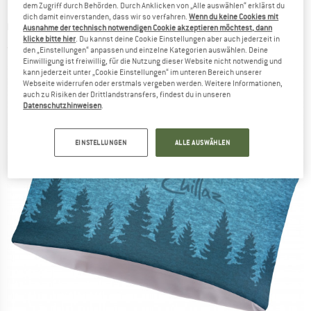
dem Zugriff durch Behörden. Durch Anklicken von „Alle auswählen“ erklärst du
dich damit einverstanden, dass wir so verfahren.
Wenn du keine Cookies mit
CHILLAZ
-
Wood - Stirnband
Ausnahme der technisch notwendigen Cookie akzeptieren möchtest, dann
klicke bitte hier
. Du kannst deine Cookie Einstellungen aber auch jederzeit in
(0)
den „Einstellungen“ anpassen und einzelne Kategorien auswählen. Deine
Einwilligung ist freiwillig, für die Nutzung dieser Website nicht notwendig und
kann jederzeit unter „Cookie Einstellungen“ im unteren Bereich unserer
Webseite widerrufen oder erstmals vergeben werden. Weitere Informationen,
auch zu Risiken der Drittlandstransfers, findest du in unseren
Datenschutzhinweisen
.
EINSTELLUNGEN
ALLE AUSWÄHLEN