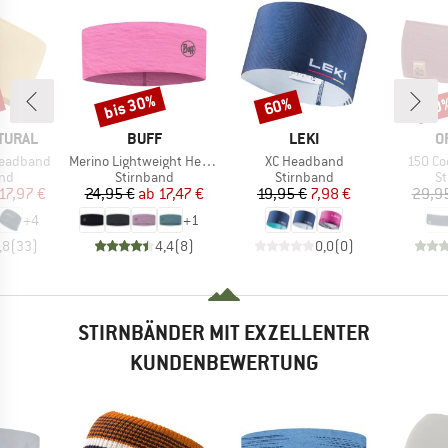
bis 30%
60%
20
Rabatt
Rabatt
Raba
MARKE
MARKE
M
TURAL
BUFF
LEKI
O
Artikel
Artikel
Artikel
Headband
Merino Lightweight Headband
XC Headband
150 Co
tgruppe
Produktgruppe
Produktgruppe
Pr
and
Stirnband
Stirnband
St
eis
duzierter Preis
Preis
reduzierter Preis
Preis
reduzierter Preis
17,97 €
24,95 €
ab
17,47 €
19,95 €
7,98 €
29,9
+
4
+
1
,8
(
33
)
4,4
(
8
)
0,0
(
0
)
STIRNBÄNDER MIT EXZELLENTER
KUNDENBEWERTUNG