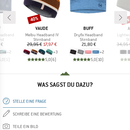
bis
40%
Rabatt
Raba
KE
MARKE
MARKE
F
VAUDE
BUFF
A
Artikel
Artikel
Artikel
eadband
Melbu Headband IV
Dryflx Headband
Lightw
tgruppe
Produktgruppe
Produktgruppe
Pr
and
Stirnband
Stirnband
St
eis
Preis
reduzierter Preis
Preis
 €
29,95 €
17,97 €
21,80 €
34,95 
+
2
+
3
+
2
5,0
(
1
)
5,0
(
6
)
5,0
(
10
)
WAS SAGST DU DAZU?
STELLE EINE FRAGE
SCHREIBE EINE BEWERTUNG
TEILE EIN BILD