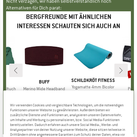
Nicht verzagen, wir haben selbstverständlich noch
Alternativen für Dich parat:
BERGFREUNDE MIT ÄHNLICHEN
INTERESSEN SCHAUTEN SICH AUCH AN
bis
Raba
MARKE
SCHILDKRÖT FITNESS
KE
F
MARKE
BUFF
M
O
Artikel
Yogamatte 4mm Bicolor
ickeltuch
Artikel
Merino Wide Headband
Artik
Peak
39,95 €
Preis
uktgruppe
e
Produktgruppe
Stirnband
P
St
eis
duzierter Preis
41,97 €
26,55 €
Preis
39,95 
Wir verwenden Cookies und vergleichbare Technologien, um die notwendigen
+
2
+
3
4,2
(
5
)
Funktionen unserer Website zu gewährleisten. Außerdem bieten wir
5,0
(
5
)
4,6
(
5
)
zusätzliche Dienste und Funktionen an, analysieren unseren Datenverkehr,
um Inhalte und Werbung zu personalisieren, bzw. Social Media-Funktionen
bereitzustellen. Dadurch erfahren auch unsere Social Media-, Werbe- und
Analysepartner von deiner Nutzung unserer Website; diese sitzen teilweise in
Drittländern ohne angemessene Garantien zum Schutz deiner Daten, etwa vor