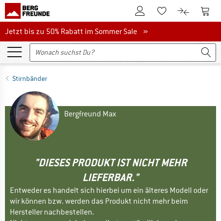
Zum Kundenkonto
Zum 
Zum Merkzettel.
Zum Produk
Jetzt bis zu 50% Rabatt im Sommer Sale
Jetzt bis zu 50% Rabatt im Sommer Sale »
Stirnbänder
Bergfreund Max
"DIESES PRODUKT IST NICHT MEHR
LIEFERBAR."
Entweder es handelt sich hierbei um ein älteres Modell oder
wir können bzw. werden das Produkt nicht mehr beim
Hersteller nachbestellen.