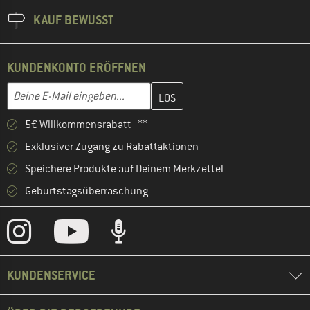
KAUF BEWUSST
KUNDENKONTO ERÖFFNEN
Gib hier deine E-Mail-Adresse ein und erstelle im nächsten Schri
E-Mail-Adresse
5€ Willkommensrabatt **
Exklusiver Zugang zu Rabattaktionen
Speichere Produkte auf Deinem Merkzettel
Geburtstagsüberraschung
KUNDENSERVICE