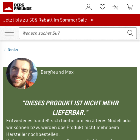
Zum Kundenkonto
Zum 
Zum Merkzettel.
Zum Produk
Jetzt bis zu 50% Rabatt im Sommer Sale
Jetzt bis zu 50% Rabatt im Sommer Sale »
Tanks
Bergfreund Max
"DIESES PRODUKT IST NICHT MEHR
LIEFERBAR."
Entweder es handelt sich hierbei um ein älteres Modell oder
wir können bzw. werden das Produkt nicht mehr beim
Hersteller nachbestellen.