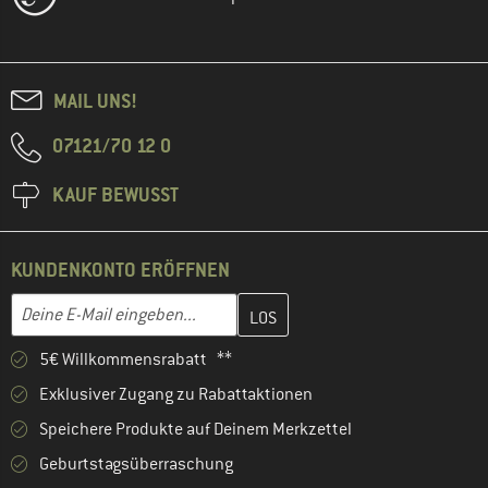
MAIL UNS!
07121/70 12 0
KAUF BEWUSST
KUNDENKONTO ERÖFFNEN
Gib hier deine E-Mail-Adresse ein und erstelle im nächsten Schri
E-Mail-Adresse
5€ Willkommensrabatt **
Exklusiver Zugang zu Rabattaktionen
Speichere Produkte auf Deinem Merkzettel
Geburtstagsüberraschung