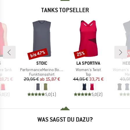
TANKS TOPSELLER
bis 47%
25%
25
Rabatt
Rabatt
Raba
KE
MARKE
MARKE
MA
S
STOIC
LA SPORTIVA
HEB
Artikel
Artikel
Artikel
re Tank
PerformanceMerino BorgholmSt. Tank
Women's Twist
Women's MerinoMix15
ktgruppe
Produktgruppe
Produktgruppe
Pr
op
Funktionsshirt
Top
Me
eis
duzierter Preis
Preis
reduzierter Preis
Preis
reduzierter Preis
18,71 €
29,95 €
ab
15,87 €
44,95 €
33,71 €
49,9
5,0
(
2
)
5,0
(
1
)
5,0
(
2
)
WAS SAGST DU DAZU?