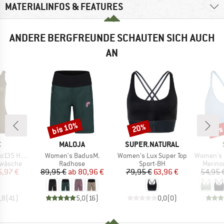
MATERIALINFOS & FEATURES
ANDERE BERGFREUNDE SCHAUTEN SICH AUCH
AN
bis 10%
bis
20%
Rabatt
Rabatt
Raba
KE
MARKE
MARKE
C
MALOJA
SUPER.NATURAL
Artikel
Artikel
Artikel
vaSt. Tank
Women's BadusM.
Women's Lux Super Top
Women's Merino
ppe
Produktgruppe
Produktgruppe
Produk
rwäsche
Radhose
Sport-BH
Merino
eis
duzierter Preis
Preis
reduzierter Preis
Preis
reduzierter Preis
6,97 €
89,95 €
ab
80,96 €
79,95 €
63,96 €
54,95 
,8
(
41
)
5,0
(
16
)
0,0
(
0
)