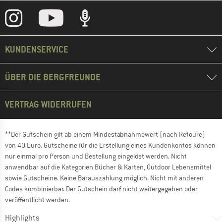
KUNDENSERVICE
ÜBER DIE BERGFREUNDE
VERTRAG WIDERRUFEN
**Der Gutschein gilt ab einem Mindestabnahmewert (nach Retoure)
von 40 Euro. Gutscheine für die Erstellung eines Kundenkontos können
nur einmal pro Person und Bestellung eingelöst werden. Nicht
anwendbar auf die Kategorien Bücher & Karten, Outdoor Lebensmittel
sowie Gutscheine. Keine Barauszahlung möglich. Nicht mit anderen
Codes kombinierbar. Der Gutschein darf nicht weitergegeben oder
veröffentlicht werden.
Highlights