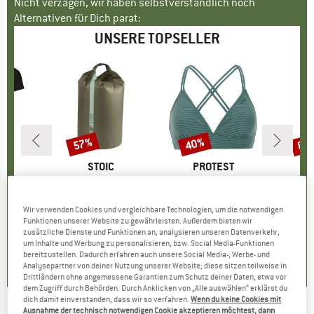
Nicht verzagen, wir haben selbstverständlich noch
Alternativen für Dich parat:
UNSERE TOPSELLER
57%
40%
80
Rabatt
Rabatt
Raba
E
OX
MARKE
STOIC
MARKE
PROTEST
o T-Shirt
Artikel
HarnosandSt. II Dry Bag
Artikel
Women's PRTMM Patio Triangle
Artikel
HeladagenSt. Insulated
gruppe
irt
Produktgruppe
Packsack
Produktgruppe
Bikini-Top
Pro
Isol
eis
duzierter Preis
62,97 €
9,95 €
ab
Preis
reduzierter Preis
4,28 €
39,95 €
Preis
reduzierter Preis
23,97 €
24,95
Wir verwenden Cookies und vergleichbare Technologien, um die notwendigen
Funktionen unserer Website zu gewährleisten. Außerdem bieten wir
zusätzliche Dienste und Funktionen an, analysieren unseren Datenverkehr,
,7
(
24
)
5,0
(
2
)
4,9
(
23
)
um Inhalte und Werbung zu personalisieren, bzw. Social Media-Funktionen
bereitzustellen. Dadurch erfahren auch unsere Social Media-, Werbe- und
Analysepartner von deiner Nutzung unserer Website; diese sitzen teilweise in
Drittländern ohne angemessene Garantien zum Schutz deiner Daten, etwa vor
dem Zugriff durch Behörden. Durch Anklicken von „Alle auswählen“ erklärst du
dich damit einverstanden, dass wir so verfahren.
Wenn du keine Cookies mit
Ausnahme der technisch notwendigen Cookie akzeptieren möchtest, dann