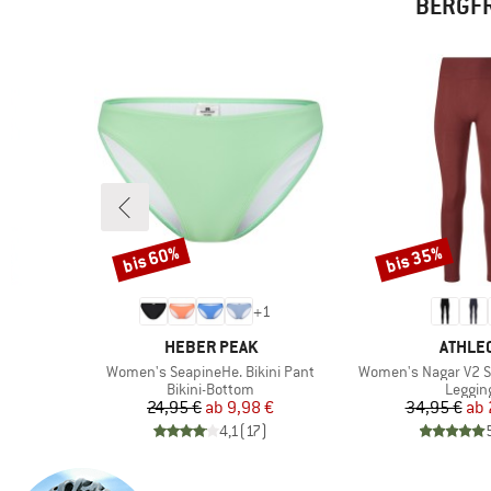
BERGFR
bis 60%
bis 35%
Rabatt
Rabatt
2
+
1
MARKE
MARKE
HEBER PEAK
ATHLEC
Artikel
Artikel
al
Women's SeapineHe. Bikini Pant
Women's Nagar V2 S
ruppe
Produktgruppe
Produk
Bikini-Bottom
Leggin
rter Preis
Preis
reduzierter Preis
Pr
re
€
24,95 €
ab
9,98 €
34,95 €
ab
)
4,1
(
17
)