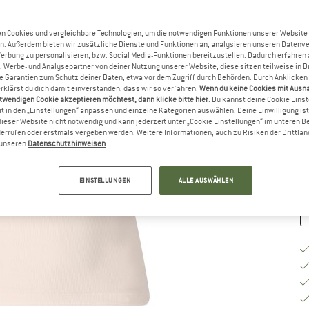
Gr
n Cookies und vergleichbare Technologien, um die notwendigen Funktionen unserer Website
n. Außerdem bieten wir zusätzliche Dienste und Funktionen an, analysieren unseren Datenv
Werbung zu personalisieren, bzw. Social Media-Funktionen bereitzustellen. Dadurch erfahren
, Werbe- und Analysepartner von deiner Nutzung unserer Website; diese sitzen teilweise in D
Garantien zum Schutz deiner Daten, etwa vor dem Zugriff durch Behörden. Durch Anklicken 
rklärst du dich damit einverstanden, dass wir so verfahren.
Wenn du keine Cookies mit Ausn
G
twendigen Cookie akzeptieren möchtest, dann klicke bitte hier
. Du kannst deine Cookie Eins
t in den „Einstellungen“ anpassen und einzelne Kategorien auswählen. Deine Einwilligung ist f
dieser Website nicht notwendig und kann jederzeit unter „Cookie Einstellungen“ im unteren B
Li
errufen oder erstmals vergeben werden. Weitere Informationen, auch zu Risiken der Drittlan
M
n unseren
Datenschutzhinweisen
.
EINSTELLUNGEN
ALLE AUSWÄHLEN