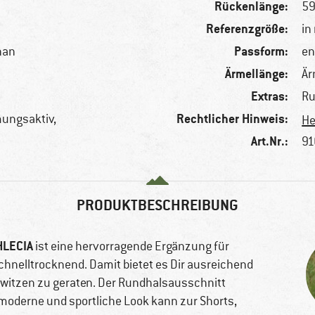
Rückenlänge:
59
Referenzgröße:
in
Passform:
han
en
Ärmellänge:
Är
Extras:
Ru
Rechtlicher Hinweis:
mungsaktiv,
He
Art.Nr.:
91
PRODUKTBESCHREIBUNG
HLECIA
ist eine hervorragende Ergänzung für
schnelltrocknend. Damit bietet es Dir ausreichend
hwitzen zu geraten. Der Rundhalsausschnitt
moderne und sportliche Look kann zur Shorts,