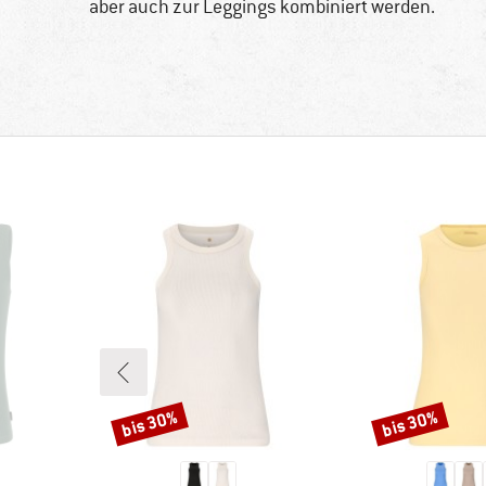
aber auch zur Leggings kombiniert werden.
bis 30%
bis 30%
Rabatt
Rabatt