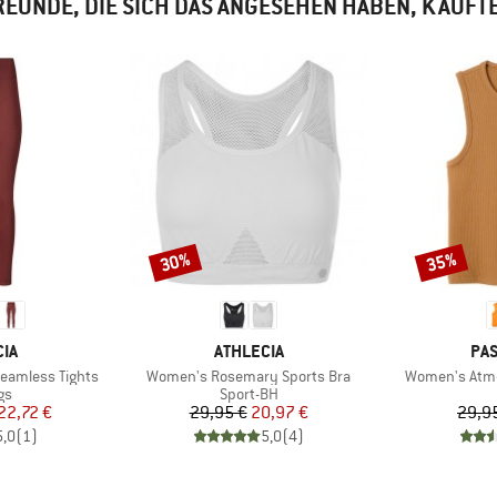
EUNDE, DIE SICH DAS ANGESEHEN HABEN, KAUFT
30%
35%
Rabatt
Rabatt
MARKE
MA
IA
ATHLECIA
PA
Artikel
Artikel
eamless Tights
Women's Rosemary Sports Bra
Women's Atmo
tgruppe
Produktgruppe
gs
Sport-BH
eis
duzierter Preis
Preis
reduzierter Preis
22,72 €
29,95 €
20,97 €
29,9
5,0
(
1
)
5,0
(
4
)