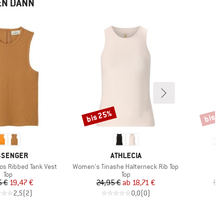
EN DANN
bis 25%
bis 
Rabatt
Rabat
RKE
MARKE
SSENGER
ATHLECIA
Artikel
Ar
s Ribbed Tank Vest
Women's Tinashe Halterneck Rib Top
W
Produktgruppe
Produktgruppe
P
Top
Top
M
Preis
reduzierter Preis
Preis
reduzierter Preis
5 €
19,47 €
24,95 €
ab
18,71 €
5
2,5
(
2
)
0,0
(
0
)