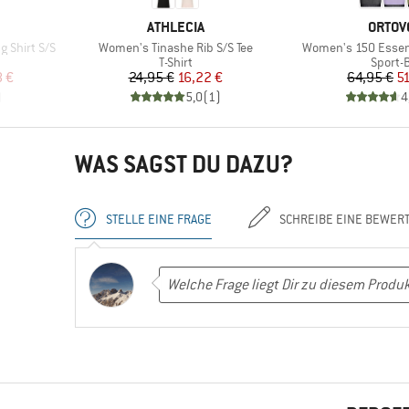
MARKE
MARKE
ATHLECIA
ORTOV
Artikel
Artikel
g Shirt S/S
Women's Tinashe Rib S/S Tee
Women's 150 Essent
uppe
Produktgruppe
Produk
T-Shirt
Sport-
rter Preis
Preis
reduzierter Preis
Pr
re
8 €
24,95 €
16,22 €
64,95 €
5
)
5,0
(
1
)
4
WAS SAGST DU DAZU?
STELLE EINE FRAGE
SCHREIBE EINE BEWER