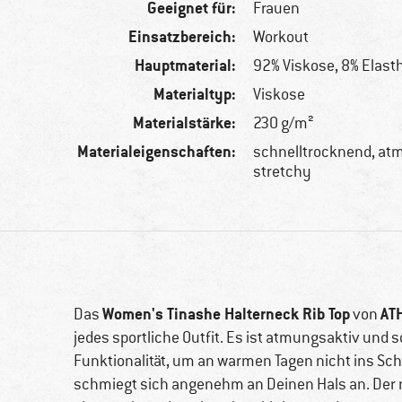
Geeignet für:
Frauen
Einsatzbereich:
Workout
Hauptmaterial:
92% Viskose, 8% Elast
Materialtyp:
Viskose
Materialstärke:
230 g/m²
Materialeigenschaften:
schnelltrocknend, at
stretchy
Women's Tinashe Halterneck Rib Top
AT
Das
von
jedes sportliche Outfit. Es ist atmungsaktiv und 
Funktionalität, um an warmen Tagen nicht ins Sc
schmiegt sich angenehm an Deinen Hals an. Der 