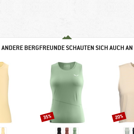
ANDERE BERGFREUNDE SCHAUTEN SICH AUCH AN
35%
20%
Rabatt
Rabatt