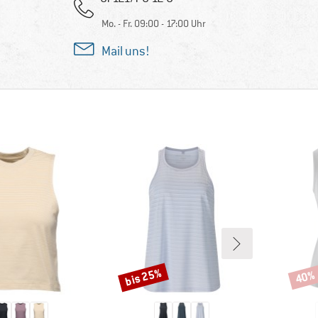
Mo. - Fr. 09:00 - 17:00 Uhr
Mail uns!
bis 25%
40%
Rabatt
Rabat