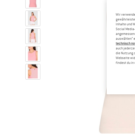
Wir verwende
gewährleiste
Inhalte und 
Social Media-
angemessene 
auswählen“ e
technisch no
auch jederzei
die Nutzung 
Webseite wid
findest du i