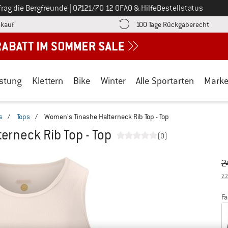
Ruf uns an unter
Frag die Bergfreunde
|
07121/70 12 0
FAQ & Hilfe
Bestellstatus
Finde die Zahlungs-Infos hier! Öffnet sich in einer Infobox
Gehe h
kauf
100 Tage Rückgaberecht
stung
Klettern
Bike
Winter
Alle Sportarten
Mark
s
/
Tops
/
Women's Tinashe Halterneck Rib Top - Top
erneck Rib Top - Top
(0)
Ur
Pr
2
zz
Fa