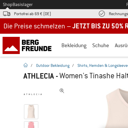
Zum
Shop
Basislager
Portofrei ab 69 € (DE)
Rechnungs
Jetzt bis zu 50% Rabatt im Sommer Sale
Bekleidung
Schuhe
Ausrü
Startseite
/
Outdoor Bekleidung
/
Shirts, Hemden & Longsleeve
ATHLECIA
-
Women's Tinashe Halt