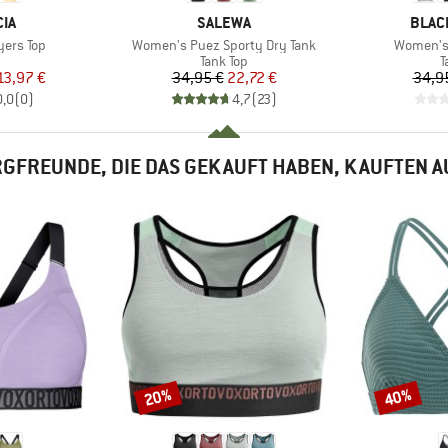
MARKE
MARK
IA
SALEWA
BLAC
Artikel
Artikel
ers Top
Women's Puez Sporty Dry Tank
Women's 
duktgruppe
Produktgruppe
P
Tank Top
T
eis
duzierter Preis
Preis
reduzierter Preis
13,97 €
34,95 €
22,72 €
34,9
0,0
(
0
)
4,7
(
23
)
GFREUNDE, DIE DAS GEKAUFT HABEN, KAUFTEN 
20%
40%
Rabatt
Rabatt