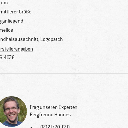
 cm
 mittlerer Größe
ganliegend
mellos
ndhalsausschnitt, Logopatch
rstellerangaben
6-4076
Frag unseren Experten
Bergfreund Hannes
07121/70 12 0