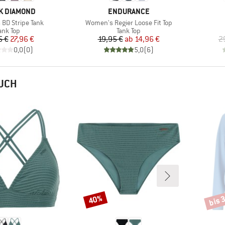
E
MARKE
K DIAMOND
ENDURANCE
Artikel
BD Stripe Tank
Women's Regier Loose Fit Top
roduktgruppe
Produktgruppe
ank Top
Tank Top
Preis
reduzierter Preis
Preis
reduzierter Preis
5 €
27,96 €
19,95 €
ab
14,96 €
2
0,0
(
0
)
5,0
(
6
)
AUCH
bis 
40%
Rabatt
Rabat