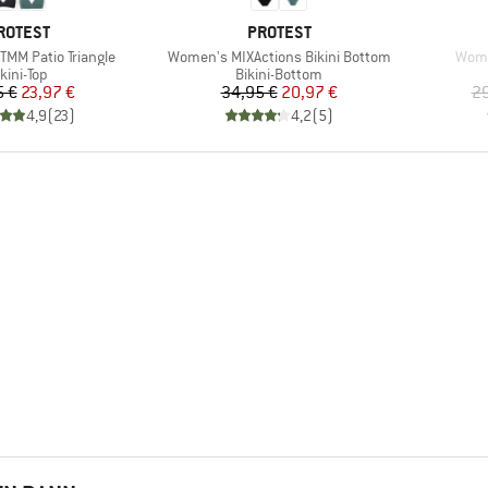
ARKE
MARKE
ROTEST
PROTEST
Artikel
Artik
MM Patio Triangle
Women's MIXActions Bikini Bottom
Wome
roduktgruppe
Produktgruppe
kini-Top
Bikini-Bottom
Preis
reduzierter Preis
Preis
reduzierter Preis
5 €
23,97 €
34,95 €
20,97 €
29
4,9
(
23
)
4,2
(
5
)