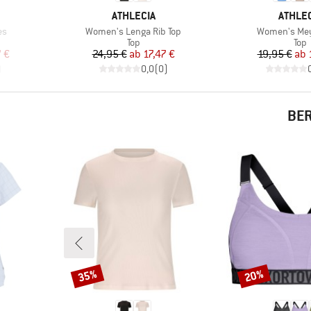
MARKE
MARKE
ATHLECIA
ATHLEC
Artikel
Artikel
es
Women's Lenga Rib Top
Women's Mey
ruppe
Produktgruppe
Pro
Top
Top
rter Preis
Preis
reduzierter Preis
Pr
re
 €
24,95 €
ab
17,47 €
19,95 €
ab
)
0,0
(
0
)
BER
35%
20%
Rabatt
Rabatt