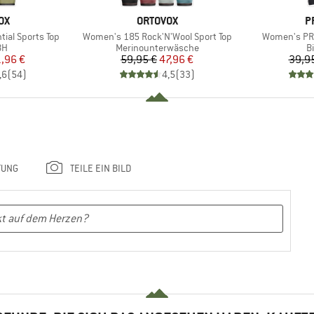
MARKE
M
OX
ORTOVOX
P
Artikel
Artikel
ial Sports Top
Women's 185 Rock'N'Wool Sport Top
Women's PRT
tgruppe
Produktgruppe
P
BH
Merinounterwäsche
Bi
eis
duzierter Preis
Preis
reduzierter Preis
1,96 €
59,95 €
47,96 €
39,9
,6
(
54
)
4,5
(
33
)
TUNG
TEILE EIN BILD