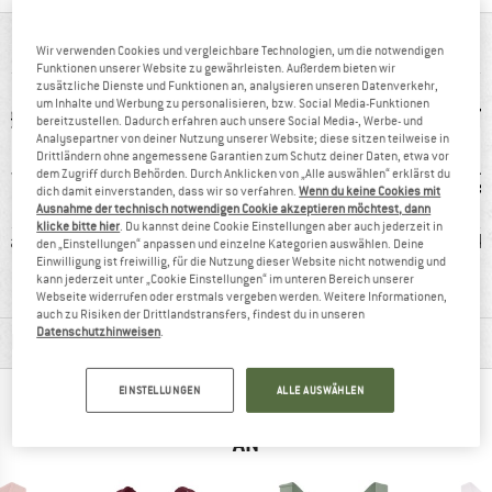
AUF EINEN BLICK
Wir verwenden Cookies und vergleichbare Technologien, um die notwendigen
Funktionen unserer Website zu gewährleisten. Außerdem bieten wir
zusätzliche Dienste und Funktionen an, analysieren unseren Datenverkehr,
um Inhalte und Werbung zu personalisieren, bzw. Social Media-Funktionen
bereitzustellen. Dadurch erfahren auch unsere Social Media-, Werbe- und
Analysepartner von deiner Nutzung unserer Website; diese sitzen teilweise in
Drittländern ohne angemessene Garantien zum Schutz deiner Daten, etwa vor
dem Zugriff durch Behörden. Durch Anklicken von „Alle auswählen“ erklärst du
dich damit einverstanden, dass wir so verfahren.
Wenn du keine Cookies mit
Ausnahme der technisch notwendigen Cookie akzeptieren möchtest, dann
klicke bitte hier
. Du kannst deine Cookie Einstellungen aber auch jederzeit in
faser
100%
Kunden sagen:
Stark
den „Einstellungen“ anpassen und einzelne Kategorien auswählen. Deine
Einwilligung ist freiwillig, für die Nutzung dieser Website nicht notwendig und
Weiterempfehlung
guter Schnitt
kann jederzeit unter „Cookie Einstellungen“ im unteren Bereich unserer
Webseite widerrufen oder erstmals vergeben werden. Weitere Informationen,
auch zu Risiken der Drittlandstransfers, findest du in unseren
Datenschutzhinweisen
.
MATERIALINFOS & FEATURES
EINSTELLUNGEN
ALLE AUSWÄHLEN
ANDERE BERGFREUNDE SCHAUTEN SICH AUCH
AN