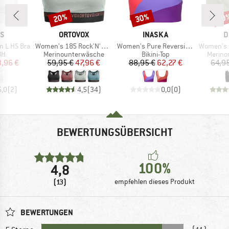
20%
30%
20
Rabatt
Rabatt
Raba
E
MARKE
MARKE
M
AS
ORTOVOX
INASKA
D
Artikel
Artikel
Artikel
m L HS Bra
Women's 185 Rock'N'Wool Sport Top
Women's Pure Reversible Top
Women's Be
tgruppe
Produktgruppe
Produktgruppe
Produk
BH
Merinounterwäsche
Bikini-Top
Merino
eis
duzierter Preis
Preis
reduzierter Preis
Preis
reduzierter Preis
3,96 €
59,95 €
47,96 €
88,95 €
62,27 €
64,9
5,0
(
2
)
4,5
(
34
)
0,0
(
0
)
BEWERTUNGSÜBERSICHT
100%
4,8
(13)
empfehlen dieses Produkt
BEWERTUNGEN