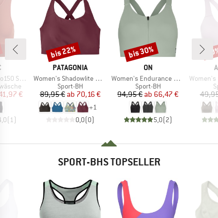
bis 22%
bis 30%
30
Rabatt
Rabatt
Raba
KE
MARKE
MARKE
M
C
PATAGONIA
ON
A
Artikel
Artikel
Artikel
jemSt. Top
Women's Shadowlite High Impact Adjustable Bra
Women's Endurance Bra Zip
Women's Opti
ppe
Produktgruppe
Produktgruppe
P
rwäsche
Sport-BH
Sport-BH
S
eis
duzierter Preis
Preis
reduzierter Preis
Preis
reduzierter Preis
41,97 €
89,95 €
ab
70,16 €
94,95 €
ab
66,47 €
49,95
+
1
4,0
(
1
)
0,0
(
0
)
5,0
(
2
)
SPORT-BHS TOPSELLER