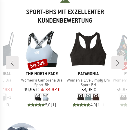
SPORT-BHS MIT EXZELLENTER
KUNDENBEWERTUNG
bis 30%
bis
Rabatt
Raba
MARKE
MARKE
MA
TURAL
THE NORTH FACE
PATAGONIA
PA
Artikel
Artikel
Artikel
sy Bra
Women's Cambrena Bra
Women's Live Simply Bra
Women's Maipo Low 
tgruppe
Produktgruppe
Produktgruppe
P
BH
Sport-BH
Sport-BH
S
eis
duzierter Preis
Preis
reduzierter Preis
Preis
17,98 €
49,95 €
ab
34,97 €
54,95 €
59,95 
+
1
,4
(
10
)
5,0
(
1
)
4,9
(
11
)