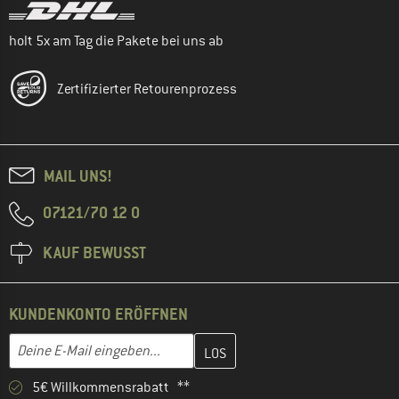
holt 5x am Tag die Pakete bei uns ab
Zertifizierter Retourenprozess
MAIL UNS!
07121/70 12 0
KAUF BEWUSST
KUNDENKONTO ERÖFFNEN
Gib hier deine E-Mail-Adresse ein und erstelle im nächsten Schri
E-Mail-Adresse
5€ Willkommensrabatt **