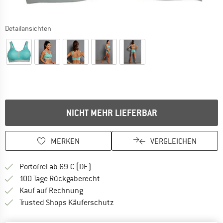
Detailansichten
NICHT MEHR LIEFERBAR
MERKEN
VERGLEICHEN
Finde mehr Informationen zu den Versan
Portofrei ab 69 € (DE)
Gehe hier zu den Rückgabe-Richtlinie
100 Tage Rückgaberecht
Finde die Zahlungs-Infos hier! Öffnet sich 
Kauf auf Rechnung
Finde alle Infos hier!
Trusted Shops Käuferschutz