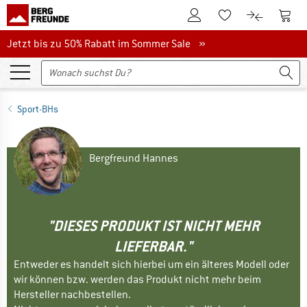
Zum Kundenkonto
Zum 
Zum Merkzettel.
Zum Produk
Jetzt bis zu 50% Rabatt im Sommer Sale
Jetzt bis zu 50% Rabatt im Sommer Sale »
Sport-BHs
Bergfreund Hannes
"DIESES PRODUKT IST NICHT MEHR
LIEFERBAR."
Entweder es handelt sich hierbei um ein älteres Modell oder
wir können bzw. werden das Produkt nicht mehr beim
Hersteller nachbestellen.