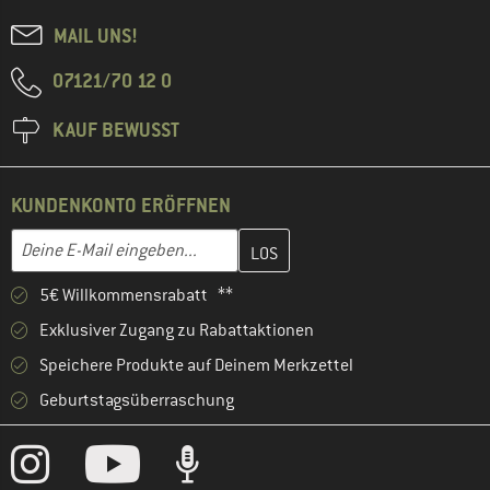
MAIL UNS!
07121/70 12 0
KAUF BEWUSST
KUNDENKONTO ERÖFFNEN
Gib hier deine E-Mail-Adresse ein und erstelle im nächsten Schri
E-Mail-Adresse
5€ Willkommensrabatt **
Exklusiver Zugang zu Rabattaktionen
Speichere Produkte auf Deinem Merkzettel
Geburtstagsüberraschung