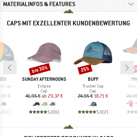
MATERIALINFOS & FEATURES
CAPS MIT EXZELLENTER KUNDENBEWERTUNG
bis 30%
25%
35
Rabatt
Rabatt
Raba
MARKE
MARKE
MA
IDS
SUNDAY AFTERNOONS
BUFF
TR
Artikel
Artikel
Artik
nd Cap
Eclipse
Trucker Cap
Kids 
uktgruppe
Produktgruppe
Produktgruppe
Cap
Cap
eis
duzierter Preis
Preis
reduzierter Preis
Preis
reduzierter Preis
,97 €
41,95 €
ab
29,37 €
24,95 €
18,71 €
24,9
5,0
(
1
)
5,0
(
6
)
5,0
(
2
)