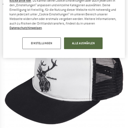
klicke bitte hier
. Du kannst deine Cookie Einstellungen aber auch jederzeit in
ALPRAUSCH
-
Blitz Hirsch Mütze - Cap
den „Einstellungen“ anpassen und einzelne Kategorien auswählen. Deine
Einwilligung ist freiwillig, für die Nutzung dieser Website nicht notwendig und
(0)
kann jederzeit unter „Cookie Einstellungen“ im unteren Bereich unserer
Webseite widerrufen oder erstmals vergeben werden. Weitere Informationen,
auch zu Risiken der Drittlandstransfers, findest du in unseren
Datenschutzhinweisen
.
EINSTELLUNGEN
ALLE AUSWÄHLEN