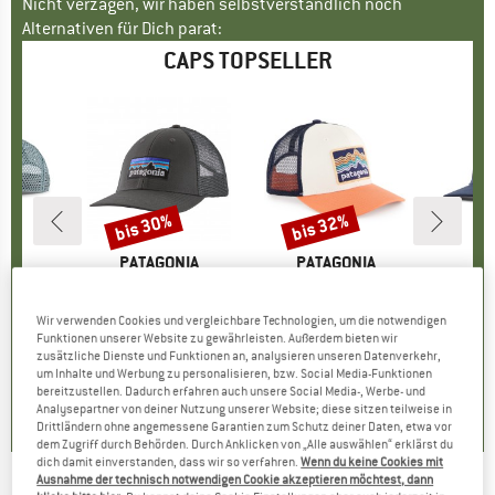
Nicht verzagen, wir haben selbstverständlich noch
Alternativen für Dich parat:
CAPS TOPSELLER
bis 30%
bis 32%
Rabatt
Rabatt
NIA
MARKE
PATAGONIA
MARKE
PATAGONIA
MA
PA
cker Hat
Artikel
P-6 Logo Lopro Trucker Hat
Artikel
Kid's Trucker Hat
Artikel
P-6 Log
duktgruppe
Produktgruppe
Cap
Produktgruppe
Cap
Wir verwenden Cookies und vergleichbare Technologien, um die notwendigen
eis
duzierter Preis
31,16 €
39,95 €
ab
Preis
reduzierter Preis
27,97 €
34,95 €
ab
Preis
reduzierter Preis
23,77 €
3
Funktionen unserer Website zu gewährleisten. Außerdem bieten wir
+
1
+
7
zusätzliche Dienste und Funktionen an, analysieren unseren Datenverkehr,
um Inhalte und Werbung zu personalisieren, bzw. Social Media-Funktionen
5,0
(
1
)
4,4
(
12
)
4,8
(
35
)
bereitzustellen. Dadurch erfahren auch unsere Social Media-, Werbe- und
Analysepartner von deiner Nutzung unserer Website; diese sitzen teilweise in
Drittländern ohne angemessene Garantien zum Schutz deiner Daten, etwa vor
dem Zugriff durch Behörden. Durch Anklicken von „Alle auswählen“ erklärst du
dich damit einverstanden, dass wir so verfahren.
Wenn du keine Cookies mit
Ausnahme der technisch notwendigen Cookie akzeptieren möchtest, dann