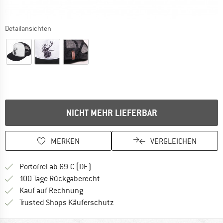
Detailansichten
NICHT MEHR LIEFERBAR
MERKEN
VERGLEICHEN
Finde mehr Informationen zu den Versan
Portofrei ab 69 € (DE)
Gehe hier zu den Rückgabe-Richtlinie
100 Tage Rückgaberecht
Finde die Zahlungs-Infos hier! Öffnet sich 
Kauf auf Rechnung
Finde alle Infos hier!
Trusted Shops Käuferschutz