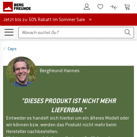
Zum Kundenkonto
Zum 
Zum Merkzettel.
Zum Produk
Jetzt bis zu 50% Rabatt im Sommer Sale
Jetzt bis zu 50% Rabatt im Sommer Sale »
Caps
Bergfreund Hannes
"DIESES PRODUKT IST NICHT MEHR
LIEFERBAR."
Entweder es handelt sich hierbei um ein älteres Modell oder
wir können bzw. werden das Produkt nicht mehr beim
Hersteller nachbestellen.