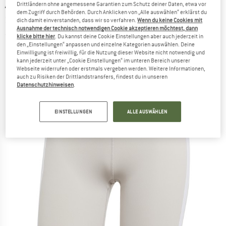
ADIDAS
-
Women's Optime Essentials 3
Drittländern ohne angemessene Garantien zum Schutz deiner Daten, etwa vor
dem Zugriff durch Behörden. Durch Anklicken von „Alle auswählen“ erklärst du
Stripes Shorts - Shorts
dich damit einverstanden, dass wir so verfahren.
Wenn du keine Cookies mit
Ausnahme der technisch notwendigen Cookie akzeptieren möchtest, dann
(0)
klicke bitte hier
. Du kannst deine Cookie Einstellungen aber auch jederzeit in
den „Einstellungen“ anpassen und einzelne Kategorien auswählen. Deine
Einwilligung ist freiwillig, für die Nutzung dieser Website nicht notwendig und
kann jederzeit unter „Cookie Einstellungen“ im unteren Bereich unserer
Webseite widerrufen oder erstmals vergeben werden. Weitere Informationen,
auch zu Risiken der Drittlandstransfers, findest du in unseren
Datenschutzhinweisen
.
EINSTELLUNGEN
ALLE AUSWÄHLEN