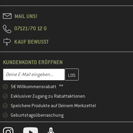
MAIL UNS!
07121/70 12 0
KAUF BEWUSST
KUNDENKONTO ERÖFFNEN
Gib hier deine E-Mail-Adresse ein und erstelle im nächsten Schri
E-Mail-Adresse
5€ Willkommensrabatt **
Exklusiver Zugang zu Rabattaktionen
Speichere Produkte auf Deinem Merkzettel
Geburtstagsüberraschung