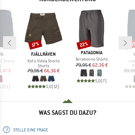
22%
40
Rabatt
Rabatt
Raba
17%
MARKE
PATAGONIA
E
MARKE
WA
FJÄLLRÄVEN
Artikel
Terrebonne Shorts
Artikel
Arti
ST Shorts
Kid's Vidda Shorts
Led
Preis
reduzierter Preis
79,95 €
62,36 €
ktgruppe
Produktgruppe
P
s
Shorts
R
eis
duzierter Preis
Preis
reduzierter Preis
8,47 €
79,95 €
66,36 €
99,95
5,0
(
7
)
5,0
(
1
)
5,0
(
12
)
WAS SAGST DU DAZU?
STELLE EINE FRAGE