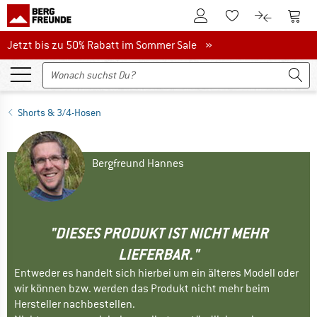
Zum Kundenkonto
Zum 
Zum Merkzettel.
Zum Produk
Jetzt bis zu 50% Rabatt im Sommer Sale
Jetzt bis zu 50% Rabatt im Sommer Sale »
Shorts & 3/4-Hosen
Bergfreund Hannes
"DIESES PRODUKT IST NICHT MEHR
LIEFERBAR."
Entweder es handelt sich hierbei um ein älteres Modell oder
wir können bzw. werden das Produkt nicht mehr beim
Hersteller nachbestellen.