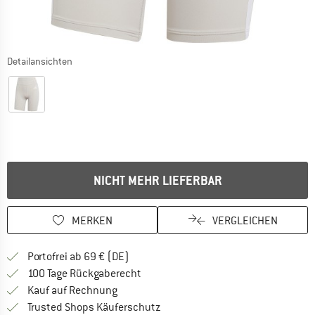
Detailansichten
NICHT MEHR LIEFERBAR
MERKEN
VERGLEICHEN
Finde mehr Informationen zu den Versan
Portofrei ab 69 € (DE)
Gehe hier zu den Rückgabe-Richtlinie
100 Tage Rückgaberecht
Finde die Zahlungs-Infos hier! Öffnet sich 
Kauf auf Rechnung
Finde alle Infos hier!
Trusted Shops Käuferschutz