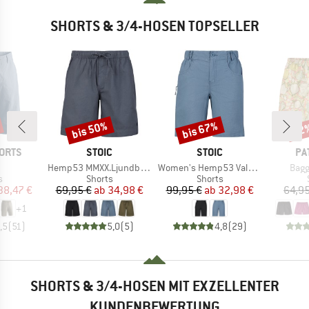
SHORTS & 3/4-HOSEN TOPSELLER
bis 50%
bis 67%
22
Rabatt
Rabatt
Raba
MARKE
MARKE
MA
ORTS
STOIC
STOIC
PA
el
Artikel
Artikel
Artik
Hemp53 MMXX.Ljundby Shorts
Women's Hemp53 ValenSt. Shorts
Bagg
ktgruppe
Produktgruppe
Produktgruppe
s
Shorts
Shorts
eis
duzierter Preis
Preis
reduzierter Preis
Preis
reduzierter Preis
38,47 €
69,95 €
ab
34,98 €
99,95 €
ab
32,98 €
64,95
+
1
,5
(
51
)
5,0
(
5
)
4,8
(
29
)
SHORTS & 3/4-HOSEN MIT EXZELLENTER
KUNDENBEWERTUNG