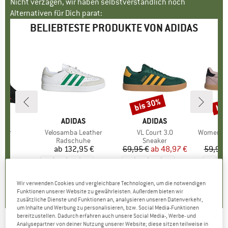
Nicht verzagen, wir haben selbstverständlich noch
Alternativen für Dich parat:
BELIEBTESTE PRODUKTE VON ADIDAS
bis 30%
bis
Rabatt
Raba
E
AS
MARKE
ADIDAS
MARKE
ADIDAS
A
Tour
Artikel
Velosamba Leather
Artikel
VL Court 3.0
Artikel
Women's Brea
gruppe
uhe
Produktgruppe
Radschuhe
Produktgruppe
Sneaker
P
S
 €
eis
ab
132,95 €
Preis
69,95 €
ab
Preis
reduzierter Preis
48,97 €
59,95 
+
3
+
12
4,8
(
8
)
5,0
(
3
)
4,9
(
8
)
Wir verwenden Cookies und vergleichbare Technologien, um die notwendigen
Funktionen unserer Website zu gewährleisten. Außerdem bieten wir
zusätzliche Dienste und Funktionen an, analysieren unseren Datenverkehr,
um Inhalte und Werbung zu personalisieren, bzw. Social Media-Funktionen
bereitzustellen. Dadurch erfahren auch unsere Social Media-, Werbe- und
Analysepartner von deiner Nutzung unserer Website; diese sitzen teilweise in