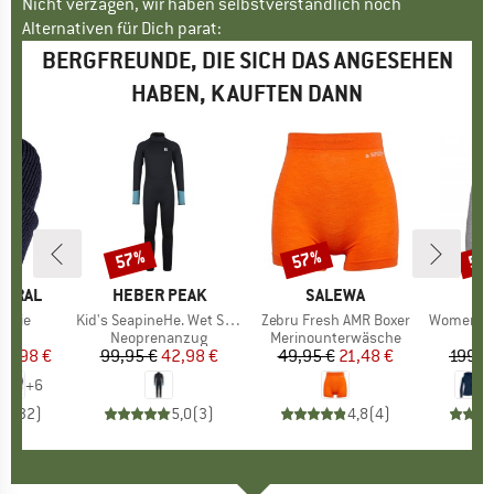
Nicht verzagen, wir haben selbstverständlich noch
Alternativen für Dich parat:
BERGFREUNDE, DIE SICH DAS ANGESEHEN
HABEN, KAUFTEN DANN
57%
57%
55
Rabatt
Rabatt
Raba
TURAL
MARKE
HEBER PEAK
MARKE
SALEWA
eanie
Artikel
Kid's SeapineHe. Wet Suit 3mm
Artikel
Zebru Fresh AMR Boxer
Artikel
Women's Pell
uktgruppe
e
Produktgruppe
Neoprenanzug
Produktgruppe
Merinounterwäsche
P
W
eis
duzierter Preis
23,98 €
99,95 €
Preis
reduzierter Preis
42,98 €
49,95 €
Preis
reduzierter Preis
21,48 €
199,9
+
6
,6
(
32
)
5,0
(
3
)
4,8
(
4
)