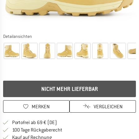
Detailansichten
NICHT MEHR LIEFERBAR
MERKEN
VERGLEICHEN
Finde mehr Informationen zu den Versan
Portofrei ab 69 € (DE)
Gehe hier zu den Rückgabe-Richtlinie
100 Tage Rückgaberecht
Finde die Zahlungs-Infos hier! Öffnet sich 
Kauf auf Rechnung