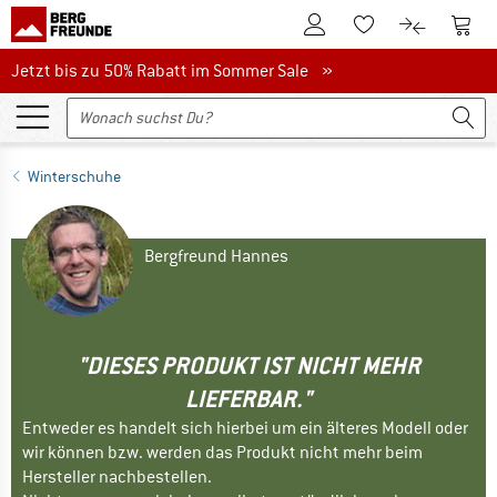
Zum Kundenkonto
Zum 
Zum Merkzettel.
Zum Produk
Jetzt bis zu 50% Rabatt im Sommer Sale
Jetzt bis zu 50% Rabatt im Sommer Sale »
Winterschuhe
Bergfreund Hannes
"DIESES PRODUKT IST NICHT MEHR
LIEFERBAR."
Entweder es handelt sich hierbei um ein älteres Modell oder
wir können bzw. werden das Produkt nicht mehr beim
Hersteller nachbestellen.