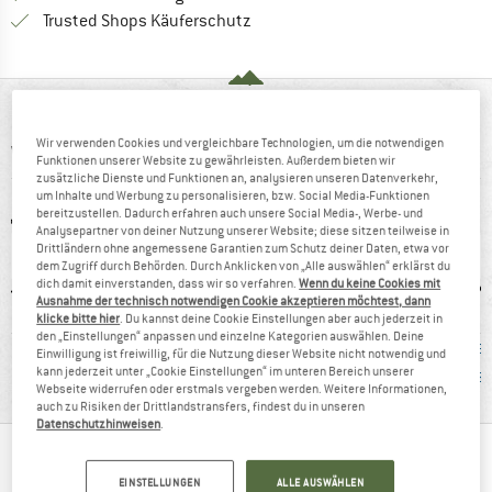
Finde alle Infos hier!
Trusted Shops Käuferschutz
AUF EINEN BLICK
Wir verwenden Cookies und vergleichbare Technologien, um die notwendigen
Wasserdichte Damen-Winterschuhe für Freizeitaktivitäten
Funktionen unserer Website zu gewährleisten. Außerdem bieten wir
zusätzliche Dienste und Funktionen an, analysieren unseren Datenverkehr,
um Inhalte und Werbung zu personalisieren, bzw. Social Media-Funktionen
bereitzustellen. Dadurch erfahren auch unsere Social Media-, Werbe- und
Analysepartner von deiner Nutzung unserer Website; diese sitzen teilweise in
Drittländern ohne angemessene Garantien zum Schutz deiner Daten, etwa vor
dem Zugriff durch Behörden. Durch Anklicken von „Alle auswählen“ erklärst du
dich damit einverstanden, dass wir so verfahren.
Wenn du keine Cookies mit
Ausnahme der technisch notwendigen Cookie akzeptieren möchtest, dann
klicke bitte hier
. Du kannst deine Cookie Einstellungen aber auch jederzeit in
den „Einstellungen“ anpassen und einzelne Kategorien auswählen. Deine
0 g
100%
Kunden sagen:
Kunden
Einwilligung ist freiwillig, für die Nutzung dieser Website nicht notwendig und
kann jederzeit unter „Cookie Einstellungen“ im unteren Bereich unserer
Weiterempfehlung
Preis/Leistung
wasse
Webseite widerrufen oder erstmals vergeben werden. Weitere Informationen,
auch zu Risiken der Drittlandstransfers, findest du in unseren
Datenschutzhinweisen
.
TRUSTED BY BERGFREUNDE
EINSTELLUNGEN
ALLE AUSWÄHLEN