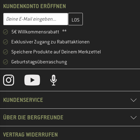
KUNDENKONTO ERÖFFNEN
Gib hier deine E-Mail-Adresse ein und erstelle im nächsten Schri
E-Mail-Adresse
5€ Willkommensrabatt **
Exklusiver Zugang zu Rabattaktionen
Speichere Produkte auf Deinem Merkzettel
Geburtstagsüberraschung
KUNDENSERVICE
ÜBER DIE BERGFREUNDE
VERTRAG WIDERRUFEN