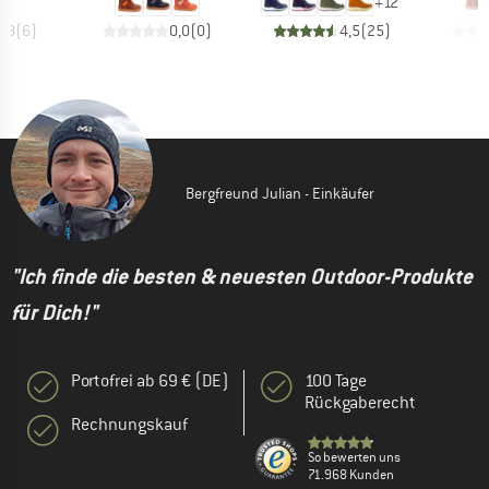
+
12
4,8
(
6
)
0,0
(
0
)
4,5
(
25
)
Bergfreund Julian - Einkäufer
"Ich finde die besten & neuesten Outdoor-Produkte
für Dich!"
Portofrei ab 69 € (DE)
100 Tage
Rückgaberecht
Rechnungskauf
So bewerten uns
71.968 Kunden