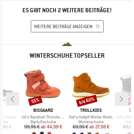
ES GIBT NOCH 2 WEITERE BEITRÄGE!
WEITERE BEITRÄGE ANZEIGEN
WINTERSCHUHE TOPSELLER
bis 60%
55%
55
Rabatt
Rabatt
Raba
KE
MARKE
MARKE
MA
A
BISGAARD
TROLLKIDS
BI
Artikel
Artikel
Artikel
 Hi Junior
Kid's Barefoot Thorsten Tex
Kid's Hafjell Winter Boots
Kid's Baref
ruppe
Produktgruppe
Produktgruppe
Pro
huhe
Barfußschuhe
Winterschuhe
Win
eis
duzierter Preis
Preis
reduzierter Preis
Preis
reduzierter Preis
7,48 €
99,95 €
ab
44,98 €
69,95 €
ab
27,98 €
89,95