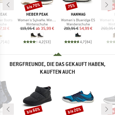
bis 70%
bis
75%
Rabatt
Rabatt
Raba
MARKE
MARKE
PEAK
HEBER PEAK
HANWAG
Artikel
Artikel
Artikel
er Boots
Women's SylvaHe. Winter Boots
Women's Blueridge ES
Women's Rene
ruppe
Produktgruppe
Produktgruppe
Pro
huhe
Winterschuhe
Wanderschuhe
Win
eis
duzierter Preis
Preis
reduzierter Preis
Preis
reduzierter Preis
7,18 €
119,95 €
ab
35,99 €
219,95 €
54,99 €
269,95 
,7
(
41
)
4,2
(
53
)
4,7
(
84
)
BERGFREUNDE, DIE DAS GEKAUFT HABEN,
KAUFTEN AUCH
bis 60%
bis 20%
bis
Rabatt
Rabatt
Raba