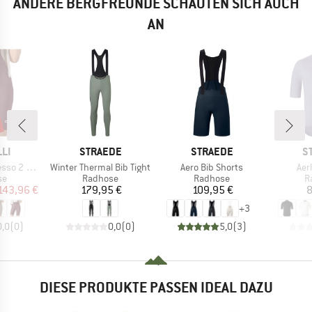
ANDERE BERGFREUNDE SCHAUTEN SICH AUCH
AN
MARKE
MARKE
M
LI
STRAEDE
STRAEDE
S
Artikel
Artikel
Arti
 Bibshort
Winter Thermal Bib Tight
Aero Bib Shorts
Aer
tgruppe
Produktgruppe
Produktgruppe
P
se
Radhose
Radhose
R
eis
duzierter Preis
Preis
Preis
143,96 €
179,95 €
109,95 €
8
+
3
0,0
(
0
)
0,0
(
0
)
5,0
(
3
)
DIESE PRODUKTE PASSEN IDEAL DAZU