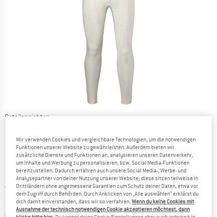
Detailansichten
Wir verwenden Cookies und vergleichbare Technologien, um die notwendigen
Funktionen unserer Website zu gewährleisten. Außerdem bieten wir
zusätzliche Dienste und Funktionen an, analysieren unseren Datenverkehr,
um Inhalte und Werbung zu personalisieren, bzw. Social Media-Funktionen
bereitzustellen. Dadurch erfahren auch unsere Social Media-, Werbe- und
Preis:
119,95
€
inkl. MwSt.
Analysepartner von deiner Nutzung unserer Website; diese sitzen teilweise in
Deutschland. Informationen zu den Ver
Versandkostenfrei
(DE)
Drittländern ohne angemessene Garantien zum Schutz deiner Daten, etwa vor
dem Zugriff durch Behörden. Durch Anklicken von „Alle auswählen“ erklärst du
dich damit einverstanden, dass wir so verfahren.
Wenn du keine Cookies mit
Farbe:
Herbal Grey
Ausnahme der technisch notwendigen Cookie akzeptieren möchtest, dann