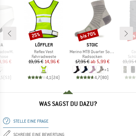
bis 70%
bis
25%
Rabatt
Rabatt
Raba
E
MARKE
MARKE
JA
LÖFFLER
STOIC
Artikel
Artikel
Art
adowM.
Reflex Vest
Merino MTB Quarter Socks
Co
ruppe
Produktgruppe
Produktgruppe
Prod
hose
Fahrradweste
Radsocken
Schl
eis
duzierter Preis
Preis
reduzierter Preis
Preis
reduzierter Preis
9,96 €
19,95 €
14,96 €
17,95 €
ab
5,99 €
19,95 
+
1
,5
(
53
)
4,1
(
24
)
4,7
(
80
)
WAS SAGST DU DAZU?
STELLE EINE FRAGE
SCHREIBE EINE BEWERTUNG