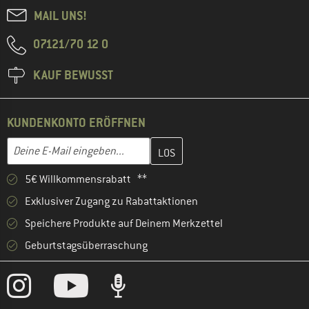
MAIL UNS!
07121/70 12 0
KAUF BEWUSST
KUNDENKONTO ERÖFFNEN
Gib hier deine E-Mail-Adresse ein und erstelle im nächsten Schri
E-Mail-Adresse
5€ Willkommensrabatt **
Exklusiver Zugang zu Rabattaktionen
Speichere Produkte auf Deinem Merkzettel
Geburtstagsüberraschung