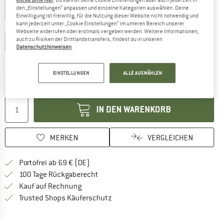
klicke bitte hier
. Du kannst deine Cookie Einstellungen aber auch jederzeit in
den „Einstellungen“ anpassen und einzelne Kategorien auswählen. Deine
Einwilligung ist freiwillig, für die Nutzung dieser Website nicht notwendig und
kann jederzeit unter „Cookie Einstellungen“ im unteren Bereich unserer
Größe wählen:
Webseite widerrufen oder erstmals vergeben werden. Weitere Informationen,
auch zu Risiken der Drittlandstransfers, findest du in unseren
XXS
XS
S
M
L
XL
XXL
Datenschutzhinweisen
.
Größentabelle
EINSTELLUNGEN
ALLE AUSWÄHLEN
Der Link öffnet sich in einer Infobox und beinhaltet
Lieferzeit: 2-4 Werktage
Menge:
IN DEN WARENKORB
MERKEN
VERGLEICHEN
Finde mehr Informationen zu den Versan
Portofrei ab 69 € (DE)
Gehe hier zu den Rückgabe-Richtlinie
100 Tage Rückgaberecht
Finde die Zahlungs-Infos hier! Öffnet sich 
Kauf auf Rechnung
Finde alle Infos hier!
Trusted Shops Käuferschutz