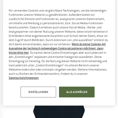
ROXY
-
Women's SD Beach Classics Fashion
Wir verwenden Cookies und vergleichbare Technologien, um die notwendigen
Funktionen unserer Website zu gewährleisten. Außerdem bieten wir
OP - Badeanzug
zusätzliche Dienste und Funktionen an, analysieren unseren Datenverkehr,
um Inhalte und Werbung zu personalisieren, bzw. Social Media-Funktionen
4,0
(1)
bereitzustellen. Dadurch erfahren auch unsere Social Media-, Werbe- und
Analysepartner von deiner Nutzung unserer Website; diese sitzen teilweise in
Drittländern ohne angemessene Garantien zum Schutz deiner Daten, etwa vor
dem Zugriff durch Behörden. Durch Anklicken von „Alle auswählen“ erklärst du
dich damit einverstanden, dass wir so verfahren.
Wenn du keine Cookies mit
Ausnahme der technisch notwendigen Cookie akzeptieren möchtest, dann
klicke bitte hier
. Du kannst deine Cookie Einstellungen aber auch jederzeit in
den „Einstellungen“ anpassen und einzelne Kategorien auswählen. Deine
Einwilligung ist freiwillig, für die Nutzung dieser Website nicht notwendig und
kann jederzeit unter „Cookie Einstellungen“ im unteren Bereich unserer
Webseite widerrufen oder erstmals vergeben werden. Weitere Informationen,
auch zu Risiken der Drittlandstransfers, findest du in unseren
Datenschutzhinweisen
.
EINSTELLUNGEN
ALLE AUSWÄHLEN