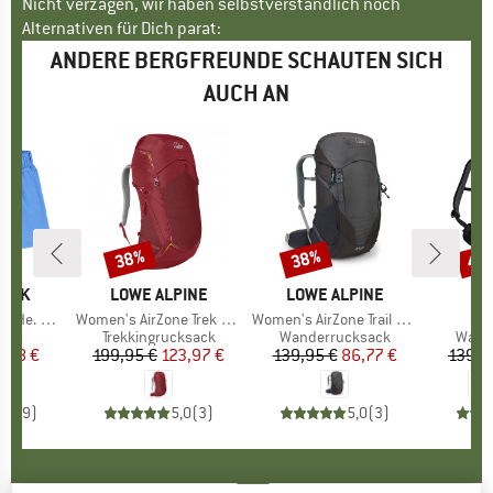
Nicht verzagen, wir haben selbstverständlich noch
Alternativen für Dich parat:
ANDERE BERGFREUNDE SCHAUTEN SICH
AUCH AN
38%
38%
40
Rabatt
Rabatt
Raba
PEAK
MARKE
LOWE ALPINE
MARKE
LOWE ALPINE
ardshorts
Artikel
Women's AirZone Trek ND 33-40
Artikel
Women's AirZone Trail ND28
A
K
gruppe
orts
Produktgruppe
Trekkingrucksack
Produktgruppe
Wanderrucksack
Prod
Wand
eis
duzierter Preis
3,18 €
199,95 €
Preis
reduzierter Preis
123,97 €
139,95 €
Preis
reduzierter Preis
86,77 €
139,9
4,9
(
9
)
5,0
(
3
)
5,0
(
3
)