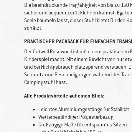
Die beeindruckende Tragfähigkeit von bis zu 150 
sicher und bequem zurücklehnen kannst. Egal ob D
Seele baumeln lässt, dieser Stuhl bietet Dir den K
schätzt.
PRAKTISCHER PACKSACK FÜR EINFACHEN TRANS
Der Outwell Rosewood ist mit einem praktischen 
Kinderspiel macht. Mit einem Gewicht von nur e
und bei Nichtgebrauch platzsparend verstauen. 
Schmutz und Beschädigungen während des Transp
Campingstuhl hast.
Alle Produktvorteile auf einen Blick:
Leichtes Aluminiumgestänge für Stabilität
Wetterbeständiger Polyesterbezug
Großzügige Maße für entspanntes Sitzen