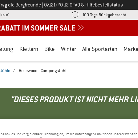
Ruf uns an unter
Frag die Bergfreunde
|
07121/70 12 0
FAQ & Hilfe
Bestellstatus
Finde die Zahlungs-Infos hier! Öffnet sich in einer Infobox
Gehe h
kauf
100 Tage Rückgaberecht
stung
Klettern
Bike
Winter
Alle Sportarten
Mark
tühle
/
Rosewood - Campingstuhl
"DIESES PRODUKT IST NICHT MEHR L
ll oder wir können bzw. werden das Produkt nicht mehr beim Herste
rnativen für Dich parat:
n Cookies und vergleichbare Technologien, um die notwendigen Funktionen unserer Website