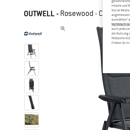
gewährleiste
Inhalte und 
Social Media-
OUTWELL
-
Rosewood - Campings
angemessene 
auswählen“ e
technisch no
auch jederzei
die Nutzung 
Webseite wid
findest du i