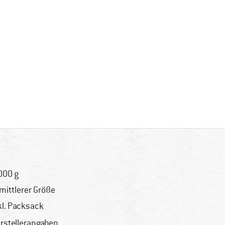
000 g
 mittlerer Größe
kl. Packsack
rstellerangaben