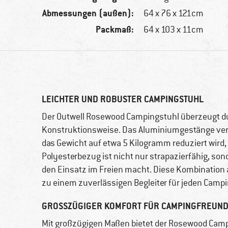
Abmessungen (außen):
64 x 76 x 121cm
Packmaß:
64 x 103 x 11cm
LEICHTER UND ROBUSTER CAMPINGSTUHL
Der Outwell Rosewood Campingstuhl überzeugt du
Konstruktionsweise. Das Aluminiumgestänge verle
das Gewicht auf etwa 5 Kilogramm reduziert wird, 
Polyesterbezug ist nicht nur strapazierfähig, son
den Einsatz im Freien macht. Diese Kombination 
zu einem zuverlässigen Begleiter für jeden Campi
GROSSZÜGIGER KOMFORT FÜR CAMPINGFREUND
Mit großzügigen Maßen bietet der Rosewood Camp