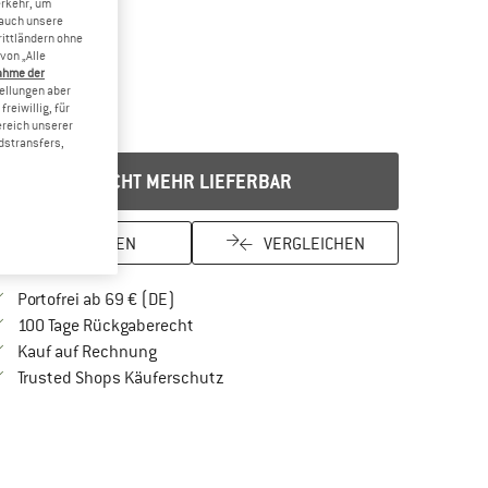
erkehr, um
 auch unsere
rittländern ohne
von „Alle
ahme der
tellungen aber
reiwillig, für
ereich unserer
dstransfers,
NICHT MEHR LIEFERBAR
MERKEN
VERGLEICHEN
Finde mehr Informationen zu den Versandkos
Portofrei ab 69 € (DE)
Gehe hier zu den Rückgabe-Richtlinien Öf
100 Tage Rückgaberecht
Finde die Zahlungs-Infos hier! Öffnet sich in 
Kauf auf Rechnung
Finde alle Infos hier!
Trusted Shops Käuferschutz