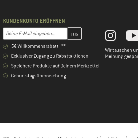
KUNDENKONTO ERÖFFNEN
Gib hier deine E-Mail-Adresse ein und erstelle im nächsten Schri
E-Mail-Adresse
5€ Willkommensrabatt **
Wir tauschen un
Exklusiver Zugang zu Rabattaktionen
Meinung gespa
Speichere Produkte auf Deinem Merkzettel
Geburtstagsüberraschung