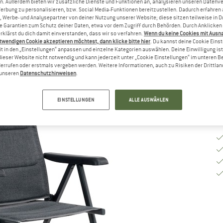
n. Außerdem bieten wir zusätzliche Dienste und Funktionen an, analysieren unseren Datenv
Werbung zu personalisieren, bzw. Social Media-Funktionen bereitzustellen. Dadurch erfahren
, Werbe- und Analysepartner von deiner Nutzung unserer Website; diese sitzen teilweise in D
tuhl
(0)
Garantien zum Schutz deiner Daten, etwa vor dem Zugriff durch Behörden. Durch Anklicken 
rklärst du dich damit einverstanden, dass wir so verfahren.
Wenn du keine Cookies mit Ausn
twendigen Cookie akzeptieren möchtest, dann klicke bitte hier
. Du kannst deine Cookie Eins
t in den „Einstellungen“ anpassen und einzelne Kategorien auswählen. Deine Einwilligung ist f
dieser Website nicht notwendig und kann jederzeit unter „Cookie Einstellungen“ im unteren B
errufen oder erstmals vergeben werden. Weitere Informationen, auch zu Risiken der Drittlan
n unseren
Datenschutzhinweisen
.
EINSTELLUNGEN
ALLE AUSWÄHLEN