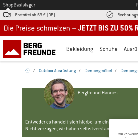
Zum
Shop
Basislager
Portofrei ab 69 € (DE)
Rechnungs
Jetzt bis zu 50% Rabatt im Sommer Sale
Bekleidung
Schuhe
Ausrü
Startseite
/
Outdoor-Ausrüstung
/
Campingmöbel
/
Campings
Bergfreund Hannes
Entweder es handelt sich hierbei um ein älteres Mode
Nicht verzagen, wir haben selbstverständlich noch Alte
Wir verwende