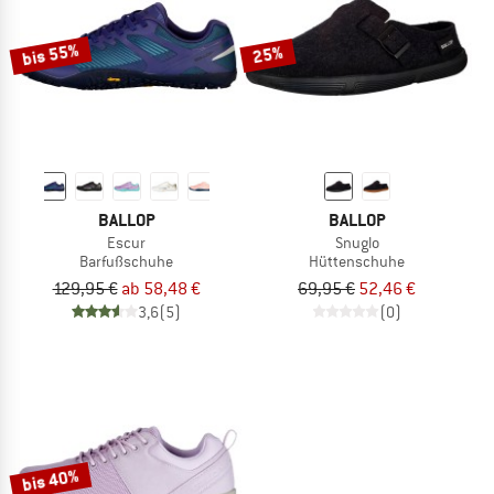
bis 55%
25%
BALLOP
BALLOP
Escur
Snuglo
Barfußschuhe
Hüttenschuhe
129,95 €
ab 58,48 €
69,95 €
52,46 €
3,6
(5)
(0)
bis 40%