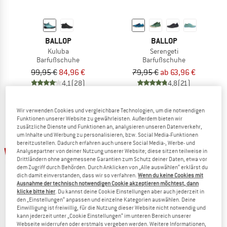
BALLOP
BALLOP
Kuluba
Serengeti
Barfußschuhe
Barfußschuhe
99,95 €
84,96 €
79,95 €
ab 63,96 €
4,1
(28)
4,8
(21)
Wir verwenden Cookies und vergleichbare Technologien, um die notwendigen
Funktionen unserer Website zu gewährleisten. Außerdem bieten wir
zusätzliche Dienste und Funktionen an, analysieren unseren Datenverkehr,
um Inhalte und Werbung zu personalisieren, bzw. Social Media-Funktionen
bereitzustellen. Dadurch erfahren auch unsere Social Media-, Werbe- und
bis 30%
bis 15%
Analysepartner von deiner Nutzung unserer Website; diese sitzen teilweise in
Drittländern ohne angemessene Garantien zum Schutz deiner Daten, etwa vor
dem Zugriff durch Behörden. Durch Anklicken von „Alle auswählen“ erklärst du
dich damit einverstanden, dass wir so verfahren.
Wenn du keine Cookies mit
Ausnahme der technisch notwendigen Cookie akzeptieren möchtest, dann
klicke bitte hier
. Du kannst deine Cookie Einstellungen aber auch jederzeit in
den „Einstellungen“ anpassen und einzelne Kategorien auswählen. Deine
Einwilligung ist freiwillig, für die Nutzung dieser Website nicht notwendig und
kann jederzeit unter „Cookie Einstellungen“ im unteren Bereich unserer
Webseite widerrufen oder erstmals vergeben werden. Weitere Informationen,
BALLOP
BALLOP