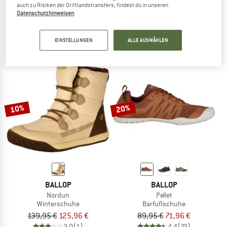
auch zu Risiken der Drittlandstransfers, findest du in unseren
Corso
Movel
Datenschutzhinweisen
.
Barfußschuhe
Barfußschuhe
94,95 €
ab 66,47 €
89,95 €
ab 76,46 €
4,8
(49)
4,3
(4)
EINSTELLUNGEN
ALLE AUSWÄHLEN
10%
20%
BALLOP
BALLOP
Nordun
Pellet
Winterschuhe
Barfußschuhe
139,95 €
125,96 €
89,95 €
71,96 €
3,0
(1)
4,4
(23)