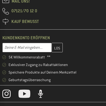
MAIL UNS!
07121/70 12 0
KAUF BEWUSST
KUNDENKONTO ERÖFFNEN
Gib hier deine E-Mail-Adresse ein und erstelle im nächsten Schri
E-Mail-Adresse
5€ Willkommensrabatt **
Exklusiver Zugang zu Rabattaktionen
Speichere Produkte auf Deinem Merkzettel
Geburtstagsüberraschung