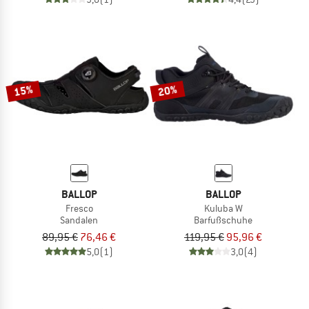
15%
20%
BALLOP
BALLOP
Fresco
Kuluba W
Sandalen
Barfußschuhe
89,95 €
76,46 €
119,95 €
95,96 €
5,0
(1)
3,0
(4)