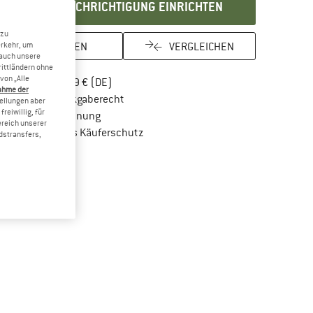
BENACHRICHTIGUNG EINRICHTEN
 zu
MERKEN
VERGLEICHEN
erkehr, um
 auch unsere
rittländern ohne
von „Alle
Finde mehr Informationen zu den Versandkos
Portofrei ab 69 € (DE)
ahme der
Gehe hier zu den Rückgabe-Richtlinien Öf
100 Tage Rückgaberecht
tellungen aber
reiwillig, für
Finde die Zahlungs-Infos hier! Öffnet sich in 
Kauf auf Rechnung
ereich unserer
Finde alle Infos hier!
Trusted Shops Käuferschutz
dstransfers,