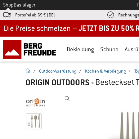
Zum
Shop
Basislager
Portofrei ab 69 € (DE)
Rechnungs
Jetzt bis zu 50% Rabatt im Sommer Sale
Bekleidung
Schuhe
Ausrü
Startseite
/
Outdoor-Ausrüstung
/
Kochen & Verpflegung
/
Tö
ORIGIN OUTDOORS
-
Besteckset T