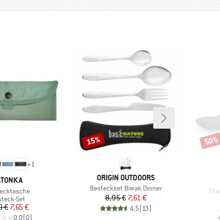
15%
50%
Rabatt
Rabat
+
1
MARKE
ORIGIN OUTDOORS
ARKE
ATONKA
Artikel
Besteckset Biwak Dinner
el
Arti
ecktasche
Tit
Preis
reduzierter Preis
8,95 €
7,61 €
oduktgruppe
steck-Set
Preis
reduzierter Preis
0 €
7,65 €
4,5
(
13
)
0,0
(
0
)