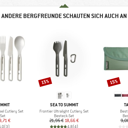
ANDERE BERGFREUNDE SCHAUTEN SICH AUCH AN
15%
15%
Rabatt
Rabatt
MARKE
M
UMMIT
SEA TO SUMMIT
T
Artikel
Artik
eel Cutlery Set
Frontier Ultralight Cutlery Set
Best
gruppe
Produktgruppe
Pr
Set
Besteck-Set
Be
eis
duzierter Preis
Preis
reduzierter Preis
9,71 €
21,95 €
18,66 €
9,0
5,0
(
3
)
4,8
(
4
)