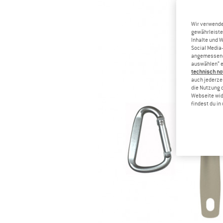
Wir verwende
gewährleiste
Inhalte und 
Social Media-
angemessene 
auswählen“ e
technisch no
auch jederzei
die Nutzung 
Webseite wid
findest du i