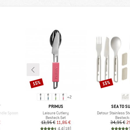
15%
15%
Rabatt
Rabatt
+
2
MARKE
MARKE
T
PRIMUS
SEA TO S
Artikel
Artikel
andle Spoon
Leisure Cutlery
Detour Stainless St
ppe
Produktgruppe
Produkt
Besteck-Set
Besteck-
rter Preis
Preis
reduzierter Preis
Pr
re
€
13,95 €
11,86 €
34,95 €
2
)
4,4
(
18
)