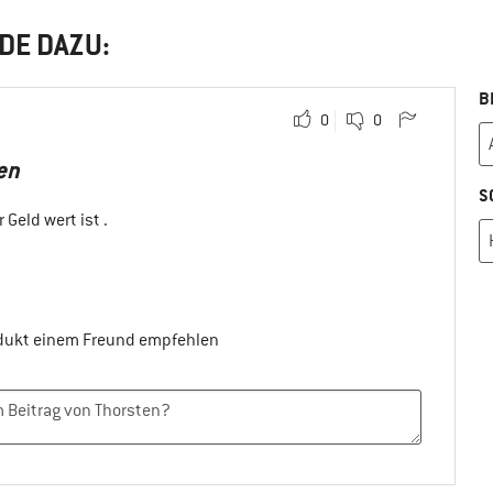
DE DAZU:
B
0
0
en
S
Geld wert ist .
odukt einem Freund empfehlen