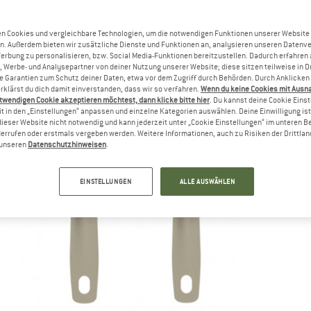
n Cookies und vergleichbare Technologien, um die notwendigen Funktionen unserer Website
n. Außerdem bieten wir zusätzliche Dienste und Funktionen an, analysieren unseren Datenv
Werbung zu personalisieren, bzw. Social Media-Funktionen bereitzustellen. Dadurch erfahren
, Werbe- und Analysepartner von deiner Nutzung unserer Website; diese sitzen teilweise in D
Garantien zum Schutz deiner Daten, etwa vor dem Zugriff durch Behörden. Durch Anklicken 
rklärst du dich damit einverstanden, dass wir so verfahren.
Wenn du keine Cookies mit Ausn
twendigen Cookie akzeptieren möchtest, dann klicke bitte hier
. Du kannst deine Cookie Eins
t in den „Einstellungen“ anpassen und einzelne Kategorien auswählen. Deine Einwilligung ist f
dieser Website nicht notwendig und kann jederzeit unter „Cookie Einstellungen“ im unteren B
errufen oder erstmals vergeben werden. Weitere Informationen, auch zu Risiken der Drittlan
n unseren
Datenschutzhinweisen
.
EINSTELLUNGEN
ALLE AUSWÄHLEN