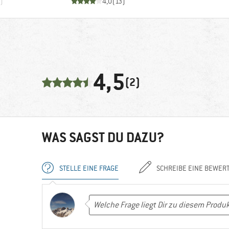
)
4,0
(
13
)
4,5
(2)
WAS SAGST DU DAZU?
STELLE EINE FRAGE
SCHREIBE EINE BEWER