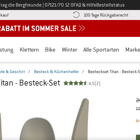
Ruf uns an unter
Frag die Bergfreunde
|
07121/70 12 0
FAQ & Hilfe
Bestellstatus
Finde die Zahlungs-Infos hier! Öffnet sich in einer Infobox
Gehe h
kauf
100 Tage Rückgaberecht
stung
Klettern
Bike
Winter
Alle Sportarten
Mark
pfe & Geschirr
/
Besteck & Küchenhelfer
/
Besteckset Titan - Besteck-
itan - Besteck-Set
4,5
(2)
Ur
Pr
2
zz
Ar