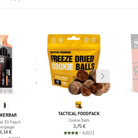
MARKE
TACTICAL FOODPACK
RKE
WERBAR
Artikel
Cookie Balls
Gel 30 Peach
Preis
3,75 €
oduktgruppe
ergiegel
Preis
3,14 €
4,0
(
2
)