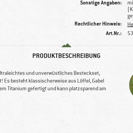
Sonstige Angaben:
mi
(K
ge
Rechtlicher Hinweis:
He
Art.Nr.:
53
PRODUKTBESCHREIBUNG
 ultraleichtes und unverwüstliches Besteckset,
! Es besteht klassischerweise aus Löffel, Gabel
iem Titanium gefertigt und kann platzsparend am