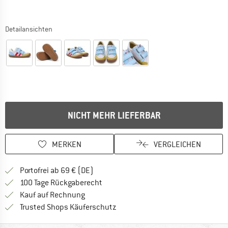
Detailansichten
NICHT MEHR LIEFERBAR
MERKEN
VERGLEICHEN
Finde mehr Informationen zu den Versan
Portofrei ab 69 € (DE)
Gehe hier zu den Rückgabe-Richtlinie
100 Tage Rückgaberecht
Finde die Zahlungs-Infos hier! Öffnet sich 
Kauf auf Rechnung
Finde alle Infos hier!
Trusted Shops Käuferschutz