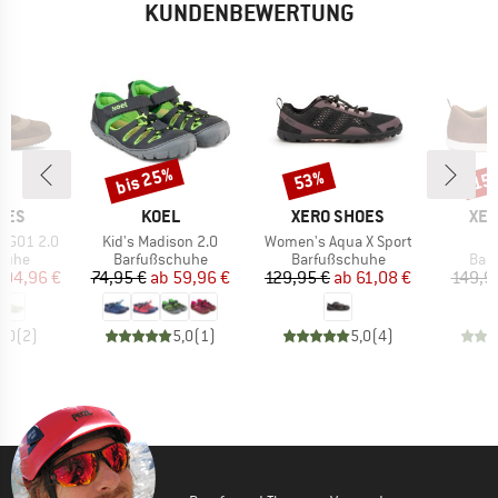
UNDENBEWERTUNG
bis 25%
53%
15
Rabatt
Rabatt
Raba
MARKE
MARKE
MA
IES
KOEL
XERO SHOES
XER
Artikel
Artikel
 GO1 2.0
Kid's Madison 2.0
Women's Aqua X Sport
ruppe
Produktgruppe
Produktgruppe
Pro
huhe
Barfußschuhe
Barfußschuhe
Bar
eis
duzierter Preis
Preis
reduzierter Preis
Preis
reduzierter Preis
104,96 €
74,95 €
ab
59,96 €
129,95 €
ab
61,08 €
149,9
5,0
(
2
)
5,0
(
1
)
5,0
(
4
)