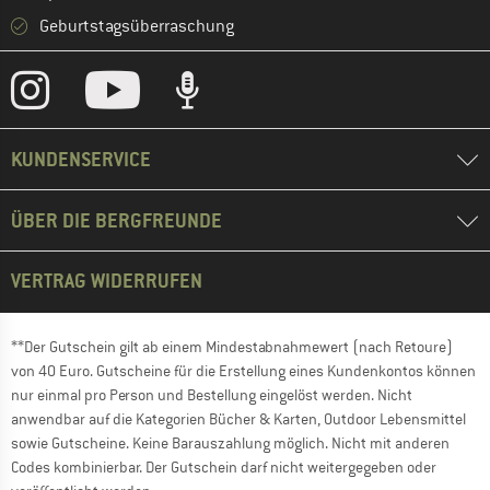
Geburtstagsüberraschung
KUNDENSERVICE
ÜBER DIE BERGFREUNDE
VERTRAG WIDERRUFEN
**Der Gutschein gilt ab einem Mindestabnahmewert (nach Retoure)
von 40 Euro. Gutscheine für die Erstellung eines Kundenkontos können
nur einmal pro Person und Bestellung eingelöst werden. Nicht
anwendbar auf die Kategorien Bücher & Karten, Outdoor Lebensmittel
sowie Gutscheine. Keine Barauszahlung möglich. Nicht mit anderen
Codes kombinierbar. Der Gutschein darf nicht weitergegeben oder