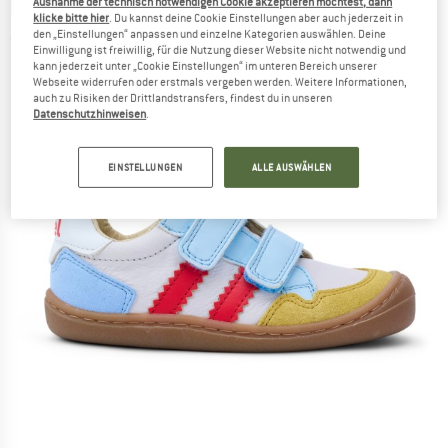
Ausnahme der technisch notwendigen Cookie akzeptieren möchtest, dann
KOEL
-
Kid's Bali 2.0 - Barfußschuhe
klicke bitte hier
. Du kannst deine Cookie Einstellungen aber auch jederzeit in
den „Einstellungen“ anpassen und einzelne Kategorien auswählen. Deine
(0)
Einwilligung ist freiwillig, für die Nutzung dieser Website nicht notwendig und
kann jederzeit unter „Cookie Einstellungen“ im unteren Bereich unserer
Webseite widerrufen oder erstmals vergeben werden. Weitere Informationen,
auch zu Risiken der Drittlandstransfers, findest du in unseren
Datenschutzhinweisen
.
EINSTELLUNGEN
ALLE AUSWÄHLEN