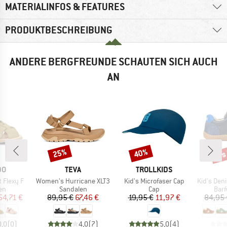
MATERIALINFOS & FEATURES
PRODUKTBESCHREIBUNG
ANDERE BERGFREUNDE SCHAUTEN SICH AUCH
AN
bis
25%
40%
Rabatt
Rabatt
Raba
E
MARKE
MARKE
DO
TEVA
TROLLKIDS
Artikel
Artikel
Artikel
t Flexy F
Women's Hurricane XLT3
Kid's Microfaser Cap
Kid's Den
tgruppe
Produktgruppe
Produktgruppe
Pro
en
Sandalen
Cap
Bar
eis
duzierter Preis
Preis
reduzierter Preis
Preis
reduzierter Preis
54,71 €
89,95 €
67,46 €
19,95 €
11,97 €
84,95 
0,0
(
0
)
4,0
(
7
)
5,0
(
4
)