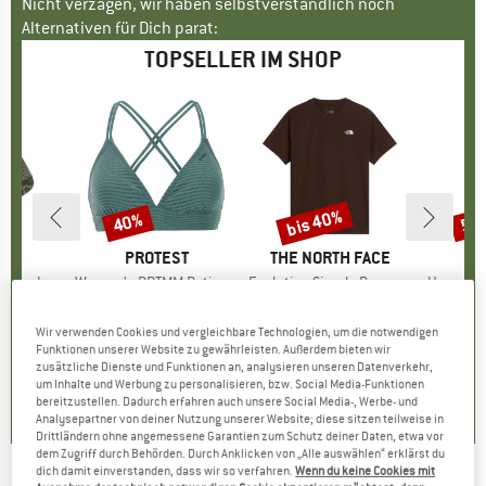
Nicht verzagen, wir haben selbstverständlich noch
Alternativen für Dich parat:
TOPSELLER IM SHOP
bis 40%
40%
57
Rabatt
Rabatt
Raba
KE
C
MARKE
PROTEST
MARKE
THE NORTH FACE
ight Socks
Artikel
Women's PRTMM Patio Triangle
Artikel
Evolution Simple Dome Short Sleeve
Artikel
Harnosan
ruppe
cken
Produktgruppe
Bikini-Top
Produktgruppe
T-Shirt
P
P
eis
duzierter Preis
14,92 €
39,95 €
Preis
reduzierter Preis
23,97 €
26,95 €
ab
Preis
reduzierter Preis
16,17 €
9,95 
Wir verwenden Cookies und vergleichbare Technologien, um die notwendigen
+
11
Funktionen unserer Website zu gewährleisten. Außerdem bieten wir
zusätzliche Dienste und Funktionen an, analysieren unseren Datenverkehr,
7
(
252
)
4,9
(
23
)
4,8
(
8
)
um Inhalte und Werbung zu personalisieren, bzw. Social Media-Funktionen
bereitzustellen. Dadurch erfahren auch unsere Social Media-, Werbe- und
Analysepartner von deiner Nutzung unserer Website; diese sitzen teilweise in
Drittländern ohne angemessene Garantien zum Schutz deiner Daten, etwa vor
dem Zugriff durch Behörden. Durch Anklicken von „Alle auswählen“ erklärst du
dich damit einverstanden, dass wir so verfahren.
Wenn du keine Cookies mit