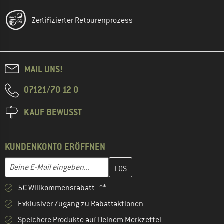
Zertifizierter Retourenprozess
MAIL UNS!
07121/70 12 0
KAUF BEWUSST
KUNDENKONTO ERÖFFNEN
Gib hier deine E-Mail-Adresse ein und erstelle im nächsten Schri
E-Mail-Adresse
5€ Willkommensrabatt **
Exklusiver Zugang zu Rabattaktionen
Speichere Produkte auf Deinem Merkzettel