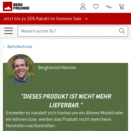
Zum Kundenkonto
Zum 
Zum Merkzettel.
Zum Produk
Jetzt bis zu 50% Rabatt im Sommer Sale
Jetzt bis zu 50% Rabatt im Sommer Sale »
Barfußschuhe
Bergfreund Hannes
"DIESES PRODUKT IST NICHT MEHR
LIEFERBAR."
Entweder es handelt sich hierbei um ein älteres Modell oder
wir können bzw. werden das Produkt nicht mehr beim
Hersteller nachbestellen.