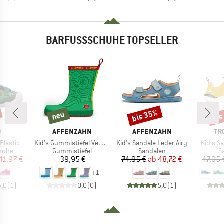
BARFUSSSCHUHE TOPSELLER
bis 35%
bis
neu
Rabatt
Raba
neu
KE
MARKE
MARKE
MA
O
AFFENZAHN
AFFENZAHN
TR
Artikel
Artikel
Artikel
Elastic
Kid's Gummistiefel Vegan Plashy
Kid's Sandale Leder Airy
Kid's Sa
ruppe
Produktgruppe
Produktgruppe
P
huhe
Gummistiefel
Sandalen
S
eis
duzierter Preis
Preis
Preis
reduzierter Preis
41,97 €
39,95 €
74,95 €
ab
48,72 €
47,95 
+
1
5,0
(
1
)
0,0
(
0
)
5,0
(
1
)