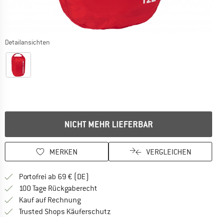
Detailansichten
NICHT MEHR LIEFERBAR
MERKEN
VERGLEICHEN
Finde mehr Informationen zu den Versan
Portofrei ab 69 € (DE)
Gehe hier zu den Rückgabe-Richtlinie
100 Tage Rückgaberecht
Finde die Zahlungs-Infos hier! Öffnet sich 
Kauf auf Rechnung
Finde alle Infos hier!
Trusted Shops Käuferschutz