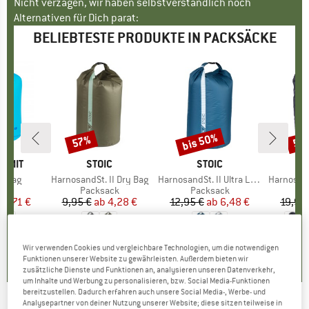
Nicht verzagen, wir haben selbstverständlich noch
Alternativen für Dich parat:
BELIEBTESTE PRODUKTE IN PACKSÄCKE
bis 50%
57%
57
Rabatt
Rabatt
Raba
UMMIT
MARKE
STOIC
MARKE
STOIC
ry Bag
Artikel
HarnosandSt. II Dry Bag
Artikel
HarnosandSt. II Ultra Lite Dry Bag
Artikel
HarnosandSt. C
tgruppe
ck
Produktgruppe
Packsack
Produktgruppe
Packsack
P
P
eis
duzierter Preis
12,71 €
9,95 €
ab
Preis
reduzierter Preis
4,28 €
12,95 €
ab
Preis
reduzierter Preis
6,48 €
19,95
+
1
,6
(
16
)
5,0
(
2
)
3,7
(
6
)
Wir verwenden Cookies und vergleichbare Technologien, um die notwendigen
Funktionen unserer Website zu gewährleisten. Außerdem bieten wir
zusätzliche Dienste und Funktionen an, analysieren unseren Datenverkehr,
um Inhalte und Werbung zu personalisieren, bzw. Social Media-Funktionen
bereitzustellen. Dadurch erfahren auch unsere Social Media-, Werbe- und
Analysepartner von deiner Nutzung unserer Website; diese sitzen teilweise in