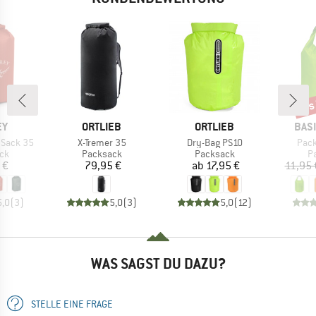
bis
Raba
E
MARKE
MARKE
MAR
EY
ORTLIEB
ORTLIEB
BAS
Artikel
Artikel
Artik
y Sack 35
X-Tremer 35
Dry-Bag PS10
Pack
tgruppe
Produktgruppe
Produktgruppe
P
ck
Packsack
Packsack
P
eis
Preis
Preis
 €
79,95 €
ab
17,95 €
11,95 
5,0
(
3
)
5,0
(
3
)
5,0
(
12
)
WAS SAGST DU DAZU?
STELLE EINE FRAGE