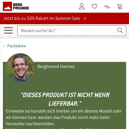
Zum Kundenkonto
Zum 
Zum Merkzettel.
Zum Produk
Jetzt bis zu 50% Rabatt im Sommer Sale
Jetzt bis zu 50% Rabatt im Sommer Sale »
Packsäcke
Bergfreund Hannes
"DIESES PRODUKT IST NICHT MEHR
LIEFERBAR."
Entweder es handelt sich hierbei um ein älteres Modell oder
wir können bzw. werden das Produkt nicht mehr beim
Hersteller nachbestellen.