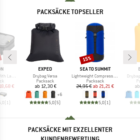
PACKSÄCKE TOPSELLER
15%
Rabatt
E
MARKE
MARKE
ON
EXPED
SEA TO SUMMIT
Artikel
Artikel
Artikel
ed Net Top
Drybag Versa
Lightweight Compression Sack
Drybag
tgruppe
Produktgruppe
Produktgruppe
P
ck
Packsack
Packsack
P
eis
duzierter Preis
Preis
Preis
reduzierter Preis
18,68 €
ab
12,30 €
24,95 €
ab
21,21 €
ab
+
6
5,0
(
1
)
5,0
(
5
)
5,0
(
1
)
PACKSÄCKE MIT EXZELLENTER
KUNDENBEWERTUNG