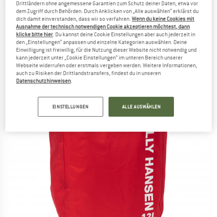
HELLY HANSEN
-
HH Light Dry Bag 12 -
Drittländern ohne angemessene Garantien zum Schutz deiner Daten, etwa vor
dem Zugriff durch Behörden. Durch Anklicken von „Alle auswählen“ erklärst du
Packsack
dich damit einverstanden, dass wir so verfahren.
Wenn du keine Cookies mit
Ausnahme der technisch notwendigen Cookie akzeptieren möchtest, dann
(0)
klicke bitte hier
. Du kannst deine Cookie Einstellungen aber auch jederzeit in
den „Einstellungen“ anpassen und einzelne Kategorien auswählen. Deine
Einwilligung ist freiwillig, für die Nutzung dieser Website nicht notwendig und
kann jederzeit unter „Cookie Einstellungen“ im unteren Bereich unserer
Webseite widerrufen oder erstmals vergeben werden. Weitere Informationen,
auch zu Risiken der Drittlandstransfers, findest du in unseren
Datenschutzhinweisen
.
EINSTELLUNGEN
ALLE AUSWÄHLEN