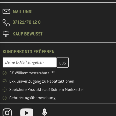
MAIL UNS!
07121/70 12 0
KAUF BEWUSST
KUNDENKONTO ERÖFFNEN
Gib hier deine E-Mail-Adresse ein und erstelle im nächsten Schri
E-Mail-Adresse
5€ Willkommensrabatt **
Exklusiver Zugang zu Rabattaktionen
Speichere Produkte auf Deinem Merkzettel
Geburtstagsüberraschung