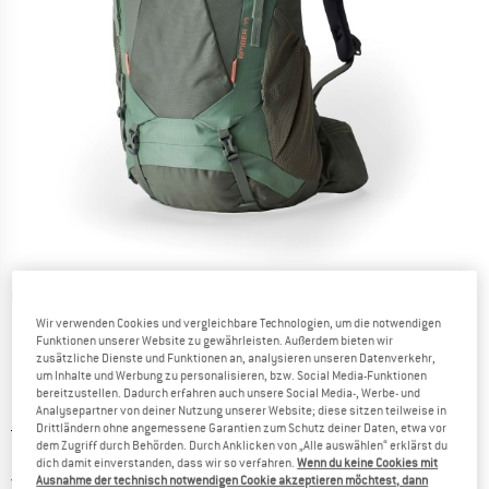
Detailansichten
Wir verwenden Cookies und vergleichbare Technologien, um die notwendigen
Funktionen unserer Website zu gewährleisten. Außerdem bieten wir
zusätzliche Dienste und Funktionen an, analysieren unseren Datenverkehr,
um Inhalte und Werbung zu personalisieren, bzw. Social Media-Funktionen
bereitzustellen. Dadurch erfahren auch unsere Social Media-, Werbe- und
Analysepartner von deiner Nutzung unserer Website; diese sitzen teilweise in
Ursprünglicher Preis :
Preis:
189,95
€
Drittländern ohne angemessene Garantien zum Schutz deiner Daten, etwa vor
dem Zugriff durch Behörden. Durch Anklicken von „Alle auswählen“ erklärst du
161,46
€
inkl. MwSt.
dich damit einverstanden, dass wir so verfahren.
Wenn du keine Cookies mit
Deutschland. Informationen zu den Ver
Versandkostenfrei
(DE)
Ausnahme der technisch notwendigen Cookie akzeptieren möchtest, dann