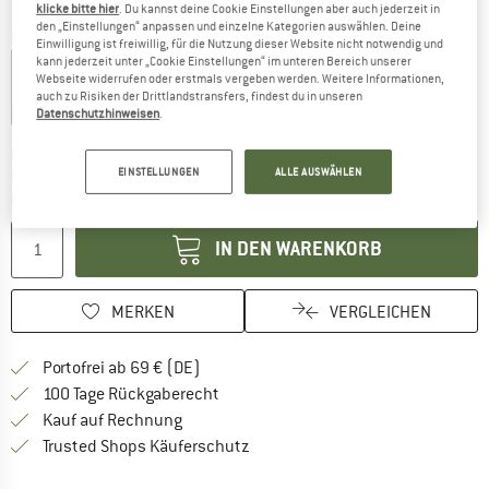
klicke bitte hier
. Du kannst deine Cookie Einstellungen aber auch jederzeit in
den „Einstellungen“ anpassen und einzelne Kategorien auswählen. Deine
Farbe:
Lichen Green
Einwilligung ist freiwillig, für die Nutzung dieser Website nicht notwendig und
kann jederzeit unter „Cookie Einstellungen“ im unteren Bereich unserer
Webseite widerrufen oder erstmals vergeben werden. Weitere Informationen,
auch zu Risiken der Drittlandstransfers, findest du in unseren
15%
15%
Datenschutzhinweisen
.
Der Link öffnet sich in einer Infobox und bein
Lieferzeit: 2-3 Werktage
EINSTELLUNGEN
ALLE AUSWÄHLEN
Nur noch einmal auf Lager!
Menge:
IN DEN WARENKORB
MERKEN
VERGLEICHEN
Finde mehr Informationen zu den Versan
Portofrei ab 69 € (DE)
Gehe hier zu den Rückgabe-Richtlinie
100 Tage Rückgaberecht
Finde die Zahlungs-Infos hier! Öffnet sich 
Kauf auf Rechnung
Finde alle Infos hier!
Trusted Shops Käuferschutz