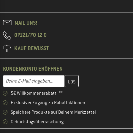
MAIL UNS!
07121/70 12 0
KAUF BEWUSST
KUNDENKONTO ERÖFFNEN
Gib hier deine E-Mail-Adresse ein und erstelle im nächsten Schri
E-Mail-Adresse
5€ Willkommensrabatt **
Exklusiver Zugang zu Rabattaktionen
Speichere Produkte auf Deinem Merkzettel
Geburtstagsüberraschung