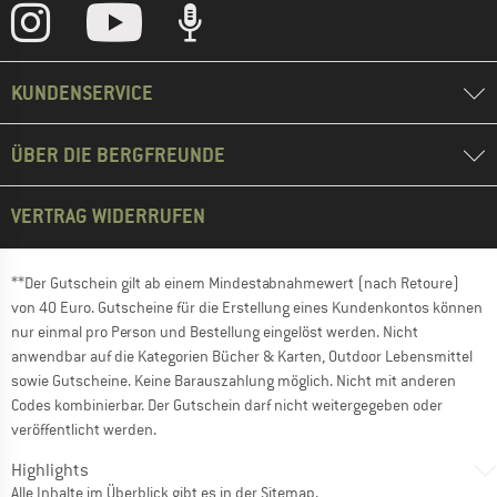
KUNDENSERVICE
ÜBER DIE BERGFREUNDE
VERTRAG WIDERRUFEN
**Der Gutschein gilt ab einem Mindestabnahmewert (nach Retoure)
von 40 Euro. Gutscheine für die Erstellung eines Kundenkontos können
nur einmal pro Person und Bestellung eingelöst werden. Nicht
anwendbar auf die Kategorien Bücher & Karten, Outdoor Lebensmittel
sowie Gutscheine. Keine Barauszahlung möglich. Nicht mit anderen
Codes kombinierbar. Der Gutschein darf nicht weitergegeben oder
veröffentlicht werden.
Highlights
Alle Inhalte im Überblick gibt es in der
Sitemap
.