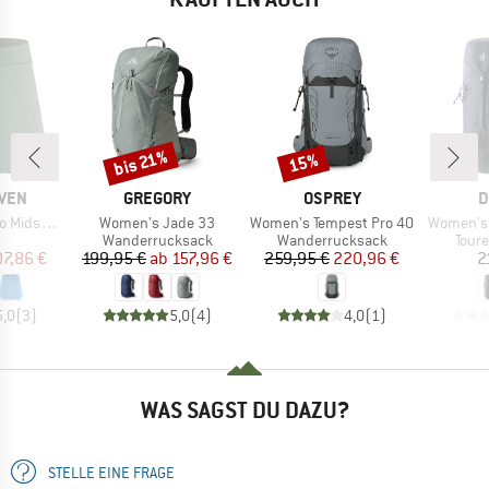
bis 21%
15%
Rabatt
Rabatt
MARKE
MARKE
M
ÄVEN
GREGORY
OSPREY
D
Artikel
Artikel
Artikel
mer Skort
Women's Jade 33
Women's Tempest Pro 40
Women's 
uktgruppe
Produktgruppe
Produktgruppe
Prod
Wanderrucksack
Wanderrucksack
Tour
eis
duzierter Preis
Preis
reduzierter Preis
Preis
reduzierter Preis
07,86 €
199,95 €
ab
157,96 €
259,95 €
220,96 €
2
5,0
(
3
)
5,0
(
4
)
4,0
(
1
)
WAS SAGST DU DAZU?
STELLE EINE FRAGE