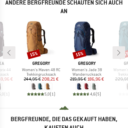
ANDERE BERGFREUNDE SCHAUTEN SICH AUCH
AN
15%
15%
15
Rabatt
Rabatt
Raba
MARKE
MARKE
M
KA
GREGORY
GREGORY
G
Artikel
Artikel
Artikel
rix 44
Women's Maven 48 RC
Women's Jade 38
Women's
uppe
Produktgruppe
Produktgruppe
Produ
ksack
Trekkingrucksack
Wanderrucksack
Trekk
eis
duzierter Preis
Preis
reduzierter Preis
Preis
reduzierter Preis
69,96 €
244,95 €
208,21 €
219,95 €
186,96 €
229,9
5,0
(
1
)
5,0
(
1
)
4,6
(
5
)
BERGFREUNDE, DIE DAS GEKAUFT HABEN,
KAUFTEN AUCH