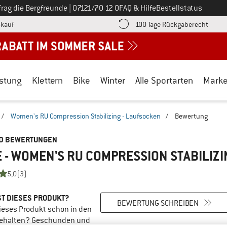
Ruf uns an unter
Frag die Bergfreunde
|
07121/70 12 0
FAQ & Hilfe
Bestellstatus
Finde die Zahlungs-Infos hier! Öffnet sich in einer Infobox
Gehe h
kauf
100 Tage Rückgaberecht
stung
Klettern
Bike
Winter
Alle Sportarten
Mark
/
Women's RU Compression Stabilizing - Laufsocken
/
Bewertung
ND BEWERTUNGEN
 - WOMEN'S RU COMPRESSION STABILIZ
5,0
(3)
T DIESES PRODUKT?
BEWERTUNG SCHREIBEN
ieses Produkt schon in den
ehalten? Geschunden und