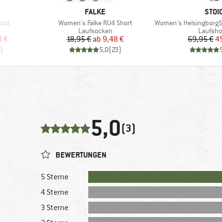
MARKE
MAR
FALKE
STOI
Artikel
Artikel
icot
Women's Falke RU4 Short
Women's HelsingborgSt. Perfor
Produktgruppe
Produkt
Laufsocken
Laufsho
rter Preis
Preis
reduzierter Preis
Pr
re
8 €
18,95 €
ab
9,48 €
69,95 €
4
)
5,0
(
23
)
5,0
(3)
BEWERTUNGEN
5 Sterne
4 Sterne
3 Sterne