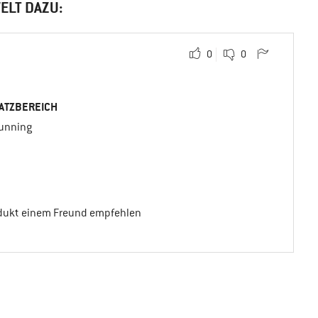
ELT DAZU:
0
0
ATZBEREICH
running
odukt einem Freund empfehlen