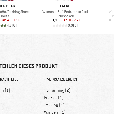
RKE
MARKE
ER PEAK
FALKE
Artikel
Arti
He. Trekking Shorts
Women's RU4 Endurance Cool
Wom
Produktgruppe
Produktgruppe
P
Shorts
Laufsocken
T
Preis
reduzierter Preis
Preis
reduzierter Preis
€
ab
43,97 €
20,95 €
ab
16,76 €
169
4,8
(
6
)
0,0
(
0
)
FEHLEN DIESES PRODUKT
NACHTEILE
EINSATZBEREICH
nn (1)
Trailrunning (2)
Freizeit (1)
Trekking (1)
Wandern (1)