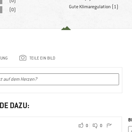
(0)
Gute Klimaregulation (1)
(0)
TUNG
TEILE EIN BILD
DE DAZU:
B
0
0