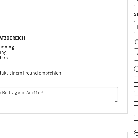
S
ATZBEREICH
running
ing
ern
odukt einem Freund empfehlen