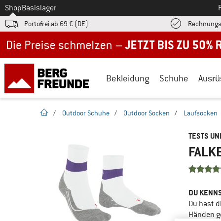
Zum
Shop
Basislager
Portofrei ab 69 € (DE)
Rechnungs
Jetzt bis zu 50% Rabatt im Sommer Sale
Bekleidung
Schuhe
Ausrü
Startseite
/
Outdoor Schuhe
/
Outdoor Socken
/
Laufsocken
TESTS U
FALKE
DU KENNS
Du hast d
Händen g