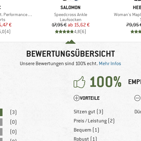
KE
MARKE
MA
C
SALOMON
HEB
Artikel
Artikel
mance 2in1 Shorts II
Speedcross Ankle
Woman's Maple
gruppe
Produktgruppe
rts
Laufsocken
eis
duzierter Preis
Preis
reduzierter Preis
5,47 €
17,95 €
ab
15,62 €
79,95 
5,0
(
4
)
4,8
(
6
)
BEWERTUNGSÜBERSICHT
Unsere Bewertungen sind 100% echt.
Mehr Infos
100%
EMP
VORTEILE
Sitzen gut (3)
Dü
(3)
Preis / Leistung (2)
(0)
Bequem (1)
(0)
Robust (1)