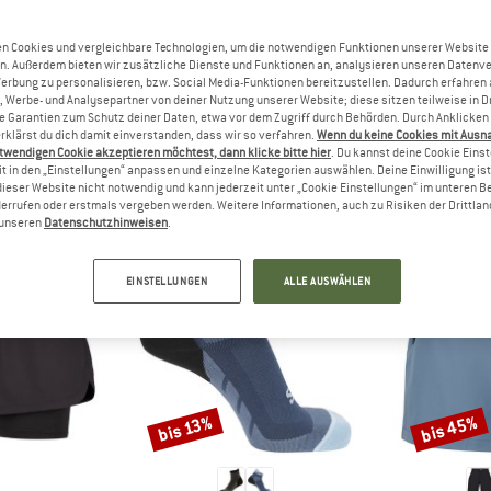
n wollen?
rgfreunde freuen sich, Dein
n Cookies und vergleichbare Technologien, um die notwendigen Funktionen unserer Website
zu lesen - teile es mit
n. Außerdem bieten wir zusätzliche Dienste und Funktionen an, analysieren unseren Datenv
Werbung zu personalisieren, bzw. Social Media-Funktionen bereitzustellen. Dadurch erfahren
, Werbe- und Analysepartner von deiner Nutzung unserer Website; diese sitzen teilweise in D
Garantien zum Schutz deiner Daten, etwa vor dem Zugriff durch Behörden. Durch Anklicken 
rklärst du dich damit einverstanden, dass wir so verfahren.
Wenn du keine Cookies mit Ausn
twendigen Cookie akzeptieren möchtest, dann klicke bitte hier
. Du kannst deine Cookie Eins
EUNDE, DIE SICH DAS ANGESEHEN HABEN, KAUFT
t in den „Einstellungen“ anpassen und einzelne Kategorien auswählen. Deine Einwilligung ist f
dieser Website nicht notwendig und kann jederzeit unter „Cookie Einstellungen“ im unteren B
errufen oder erstmals vergeben werden. Weitere Informationen, auch zu Risiken der Drittlan
n unseren
Datenschutzhinweisen
.
EINSTELLUNGEN
ALLE AUSWÄHLEN
bis 45%
bis 13%
Rabatt
Rabatt