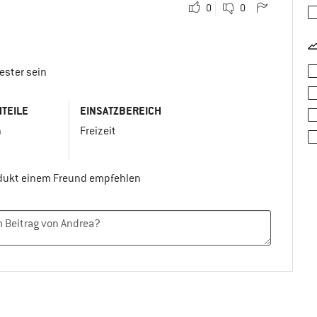
0
0
ester sein
TEILE
EINSATZBEREICH
n
Freizeit
odukt einem Freund empfehlen