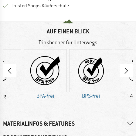
Finde alle Infos hier!
Trusted Shops Käuferschutz
AUF EINEN BLICK
Trinkbecher für Unterwegs
5 g
BPA-frei
BPS-frei
40
MATERIALINFOS & FEATURES