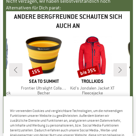
Nicht verzagen, wir haben selbstverständlich noch
Alternativen für Dich parat:
ANDERE BERGFREUNDE SCHAUTEN SICH
AUCH AN
bis 35%
15%
Rabatt
Rabatt
ON
MARKE
SEA TO SUMMIT
MARKE
TROLLKIDS
M
S
el
Artikel
Frontier Ultralight Collapsible Cup
Artikel
Kid's Jondalen Jacket XT
Ar
Ra
uppe
ksack
Produktgruppe
Becher
Produktgruppe
Fleecejacke
Pr
Re
 €
eis
14,95 €
Preis
reduzierter Preis
12,71 €
44,95 €
ab
Preis
reduzierter Preis
29,22 €
a
+
3
Wir verwenden Cookies und vergleichbare Technologien, um die notwendigen
5,0
(
1
)
4,4
(
9
)
5,0
(
19
)
Funktionen unserer Website zu gewährleisten. Außerdem bieten wir
zusätzliche Dienste und Funktionen an, analysieren unseren Datenverkehr,
um Inhalte und Werbung zu personalisieren, bzw. Social Media-Funktionen
bereitzustellen. Dadurch erfahren auch unsere Social Media-, Werbe- und
Analysepartner von deiner Nutzung unserer Website; diese sitzen teilweise in