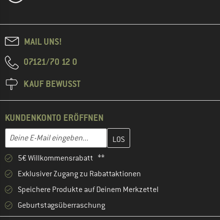
MAIL UNS!
07121/70 12 0
KAUF BEWUSST
KUNDENKONTO ERÖFFNEN
Gib hier deine E-Mail-Adresse ein und erstelle im nächsten Schri
E-Mail-Adresse
5€ Willkommensrabatt **
Exklusiver Zugang zu Rabattaktionen
Speichere Produkte auf Deinem Merkzettel
Geburtstagsüberraschung