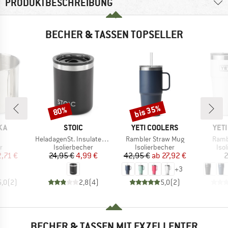
PRODUKTBESCHREIBUNG
BECHER & TASSEN TOPSELLER
bis 35%
80%
Rabatt
Rabatt
MARKE
MARKE
MAR
KA
STOIC
YETI COOLERS
YET
el
Artikel
Artikel
Artike
HeladagenSt. Insulated Mug
Rambler Straw Mug
Ramb
ktgruppe
Produktgruppe
Produktgruppe
Pro
r
Isolierbecher
Isolierbecher
Iso
eis
duzierter Preis
Preis
reduzierter Preis
Preis
reduzierter Preis
2,71 €
24,95 €
4,99 €
42,95 €
ab
27,92 €
2
+
3
5,0
(
2
)
2,8
(
4
)
5,0
(
2
)
BECHER & TASSEN MIT EXZELLENTER