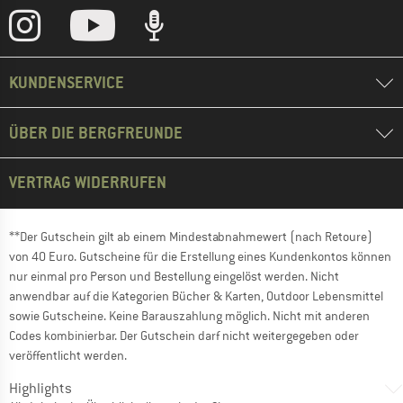
KUNDENSERVICE
ÜBER DIE BERGFREUNDE
VERTRAG WIDERRUFEN
**Der Gutschein gilt ab einem Mindestabnahmewert (nach Retoure)
von 40 Euro. Gutscheine für die Erstellung eines Kundenkontos können
nur einmal pro Person und Bestellung eingelöst werden. Nicht
anwendbar auf die Kategorien Bücher & Karten, Outdoor Lebensmittel
sowie Gutscheine. Keine Barauszahlung möglich. Nicht mit anderen
Codes kombinierbar. Der Gutschein darf nicht weitergegeben oder
veröffentlicht werden.
Highlights