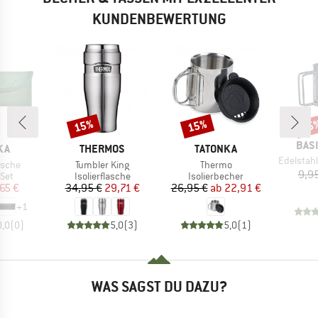
KUNDENBEWERTUNG
15%
15%
15
Rabatt
Rabatt
Raba
MAR
BAS
MARKE
MARKE
KA
THERMOS
TATONKA
Artikel
Edelstahl
Artikel
Artikel
asche
Tumbler King
Thermo
9,9
gruppe
Produktgruppe
Produktgruppe
Set
Isolierflasche
Isolierbecher
eis
duzierter Preis
Preis
reduzierter Preis
Preis
reduzierter Preis
,65 €
34,95 €
29,71 €
26,95 €
ab
22,91 €
+
1
0,0
(
0
)
5,0
(
3
)
5,0
(
1
)
WAS SAGST DU DAZU?