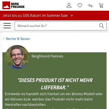
Zum Kundenkonto
Zum 
Zum Merkzettel.
Zum Produk
Jetzt bis zu 50% Rabatt im Sommer Sale
Jetzt bis zu 50% Rabatt im Sommer Sale »
Becher & Tassen
Bergfreund Hannes
"DIESES PRODUKT IST NICHT MEHR
LIEFERBAR."
Entweder es handelt sich hierbei um ein älteres Modell oder
wir können bzw. werden das Produkt nicht mehr beim
Hersteller nachbestellen.