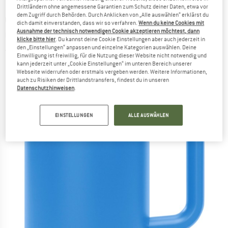
Drittländern ohne angemessene Garantien zum Schutz deiner Daten, etwa vor
dem Zugriff durch Behörden. Durch Anklicken von „Alle auswählen“ erklärst du
CAMELBAK
-
Thrive Mug VSS 0,5L -
dich damit einverstanden, dass wir so verfahren.
Wenn du keine Cookies mit
Ausnahme der technisch notwendigen Cookie akzeptieren möchtest, dann
Campingzubehör
klicke bitte hier
. Du kannst deine Cookie Einstellungen aber auch jederzeit in
den „Einstellungen“ anpassen und einzelne Kategorien auswählen. Deine
(0)
Einwilligung ist freiwillig, für die Nutzung dieser Website nicht notwendig und
kann jederzeit unter „Cookie Einstellungen“ im unteren Bereich unserer
Webseite widerrufen oder erstmals vergeben werden. Weitere Informationen,
auch zu Risiken der Drittlandstransfers, findest du in unseren
Datenschutzhinweisen
.
EINSTELLUNGEN
ALLE AUSWÄHLEN