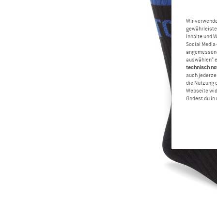
Wir verwende
gewährleiste
Inhalte und 
Social Media-
angemessene 
auswählen“ e
technisch no
auch jederzei
die Nutzung 
Webseite wid
findest du i