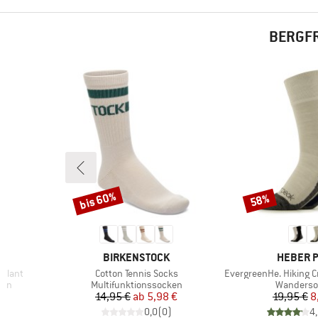
BERGFR
bis 60%
58%
Rabatt
Rabatt
MARKE
MARKE
BIRKENSTOCK
HEBER 
Artikel
Artikel
gplant
Cotton Tennis Socks
EvergreenHe. Hiking C
Produktgruppe
Produktg
ken
Multifunktionssocken
Wanderso
rter Preis
Preis
reduzierter Preis
Pr
re
14,95 €
ab
5,98 €
19,95 €
8
)
0,0
(
0
)
4