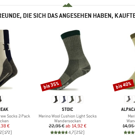
EUNDE, DIE SICH DAS ANGESEHEN HABEN, KAUFT
bis 35%
bis 40%
Rabatt
Rabatt
MARKE
MARKE
PEAK
STOIC
ALPAC
Artikel
Arti
rew Socks 2-Pack
Merino Wool Cushion Light Socks
Mer
ruppe
Produktgruppe
Prod
cken
Wandersocken
Wan
eis
duzierter Preis
Preis
reduzierter Preis
,38 €
22,95 €
ab
14,92 €
14,95
,2
(
172
)
4,7
(
252
)