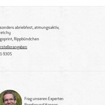
sonders abriebfest, atmungsaktiv,
retchy
goprint, Rippbündchen
rstellerangaben
1-9305
Frag unseren Experten
Bergfreund Hannes