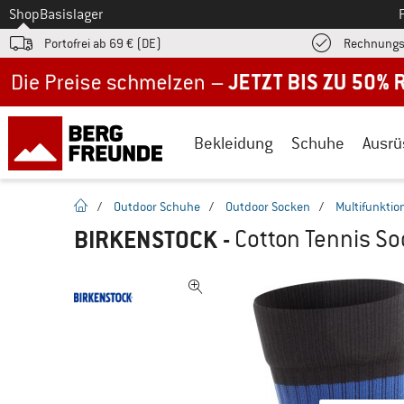
Zum
Shop
Basislager
Portofrei ab 69 € (DE)
Rechnungs
Jetzt bis zu 50% Rabatt im Sommer Sale
Bekleidung
Schuhe
Ausrü
Startseite
/
Outdoor Schuhe
/
Outdoor Socken
/
Multifunkti
BIRKENSTOCK
-
Cotton Tennis So