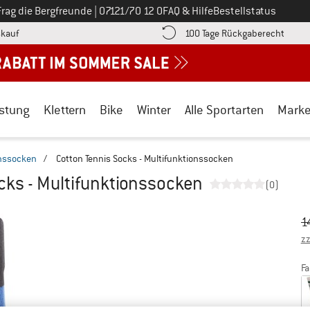
Ruf uns an unter
Frag die Bergfreunde
|
07121/70 12 0
FAQ & Hilfe
Bestellstatus
Finde die Zahlungs-Infos hier! Öffnet sich in einer Infobox
Gehe h
kauf
100 Tage Rückgaberecht
stung
Klettern
Bike
Winter
Alle Sportarten
Mark
onssocken
/
Cotton Tennis Socks - Multifunktionssocken
cks - Multifunktionssocken
(0)
Ur
Pr
1
zz
Fa