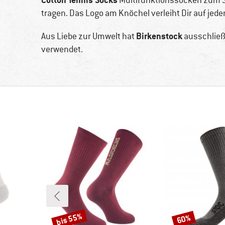
Multifunktionssocken zum Spo
tragen. Das Logo am Knöchel verleiht Dir auf jeden
Birkenstock
Aus Liebe zur Umwelt hat
ausschließl
verwendet.
bis 55%
60%
Rabatt
Rabatt