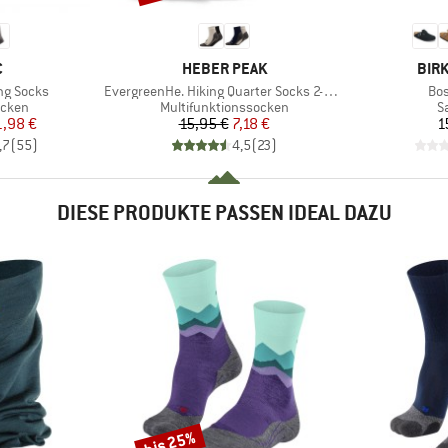
KE
MARKE
MAR
C
HEBER PEAK
BIR
Artikel
Arti
ing Socks
EvergreenHe. Hiking Quarter Socks 2-Pack
Bos
ruppe
Produktgruppe
P
cken
Multifunktionssocken
S
eis
duzierter Preis
Preis
reduzierter Preis
1,98 €
15,95 €
7,18 €
1
,7
(
55
)
4,5
(
23
)
DIESE PRODUKTE PASSEN IDEAL DAZU
bis 25%
Rabatt