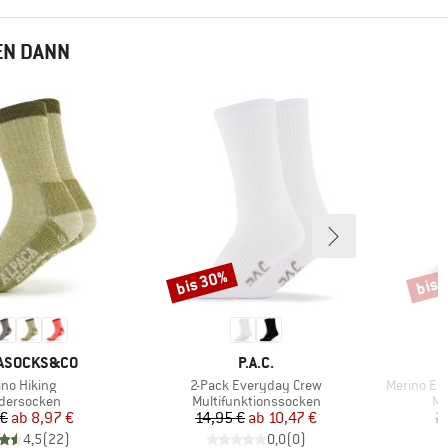
EN DANN
bis 30%
bis 
Rabatt
Rabat
MARKE
ASOCKS&CO
P.A.C.
kel
Artikel
Artikel
ino Hiking
2-Pack Everyday Crew
Merino Ev
uktgruppe
Produktgruppe
Pr
dersocken
Multifunktionssocken
Mu
Preis
reduzierter Preis
Preis
reduzierter Preis
 €
ab
8,97 €
14,95 €
ab
10,47 €
2
4,5
(
22
)
0,0
(
0
)