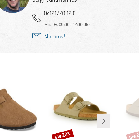
07121/70 12 0
Mo. - Fr. 09:00 - 17:00 Uhr
Mail uns!
bis 20%
bis 
Rabatt
Rabat