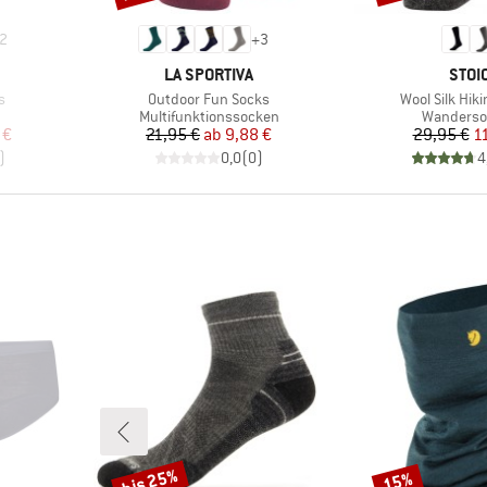
2
+
3
MARKE
MAR
LA SPORTIVA
STOI
Artikel
Artikel
s
Outdoor Fun Socks
Wool Silk Hik
pe
Produktgruppe
Produktg
Multifunktionssocken
Wanderso
rter Preis
Preis
reduzierter Preis
Pr
re
 €
21,95 €
ab
9,88 €
29,95 €
1
)
0,0
(
0
)
4
bis 25%
15%
Rabatt
Rabatt