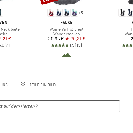
+
5
MARKE
ÄVEN
FALKE
Artikel
A
 Neck Gaiter
Women's TK2 Crest
T
ruppe
Produktgruppe
Prod
schal
Wandersocken
Wan
eis
duzierter Preis
Preis
reduzierter Preis
8,21 €
26,95 €
ab
20,21 €
2
5,0
(
7
)
4,9
(
15
)
TUNG
TEILE EIN BILD