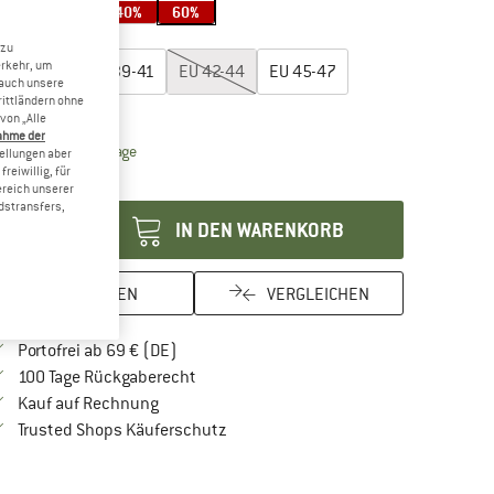
30%
30%
40%
60%
öße wählen:
 zu
erkehr, um
EU
36-38
EU
39-41
EU
42-44
EU
45-47
 auch unsere
rittländern ohne
rößentabelle
von „Alle
ahme der
Der Link öffnet sich in einer Infobox und beinhaltet Lie
eferzeit: 2-4 Werktage
tellungen aber
reiwillig, für
enge:
ereich unserer
dstransfers,
IN DEN WARENKORB
MERKEN
VERGLEICHEN
Finde mehr Informationen zu den Versandkos
Portofrei ab 69 € (DE)
Gehe hier zu den Rückgabe-Richtlinien Öf
100 Tage Rückgaberecht
Finde die Zahlungs-Infos hier! Öffnet sich in 
Kauf auf Rechnung
Finde alle Infos hier!
Trusted Shops Käuferschutz