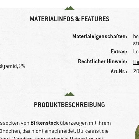
MATERIALINFOS & FEATURES
Materialeigenschaften:
be
st
Extras:
Lo
Rechtlicher Hinweis:
He
olyamid, 2%
Art.Nr.:
20
PRODUKTBESCHREIBUNG
Birkenstock
nssocken von
überzeugen mit ihrem
ündchen, das nicht einschneidet. Du kannst die