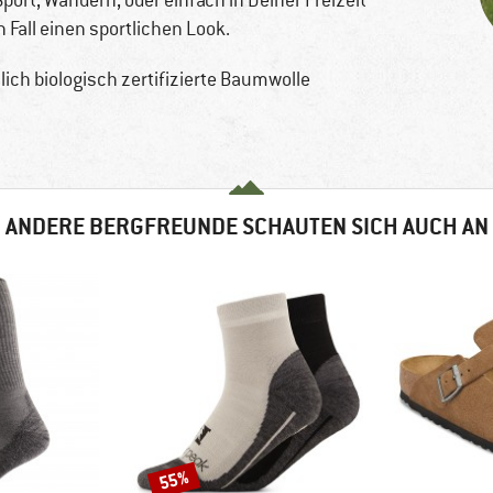
rt, Wandern, oder einfach in Deiner Freizeit
 Fall einen sportlichen Look.
ich biologisch zertifizierte Baumwolle
ANDERE BERGFREUNDE SCHAUTEN SICH AUCH AN
55%
Rabatt