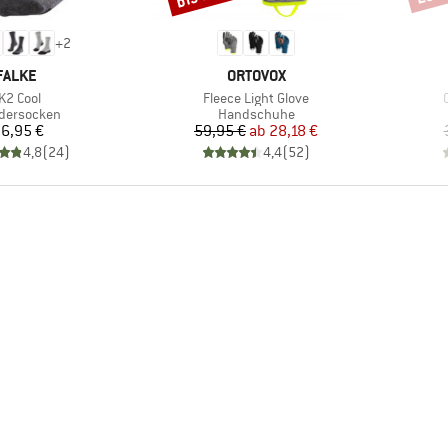
+
2
MARKE
MARKE
FALKE
ORTOVOX
rtikel
Artikel
A
K2 Cool
Fleece Light Glove
uktgruppe
Produktgruppe
dersocken
Handschuhe
Preis
Preis
reduzierter Preis
6,95 €
59,95 €
ab
28,18 €
4,8
(
24
)
4,4
(
52
)