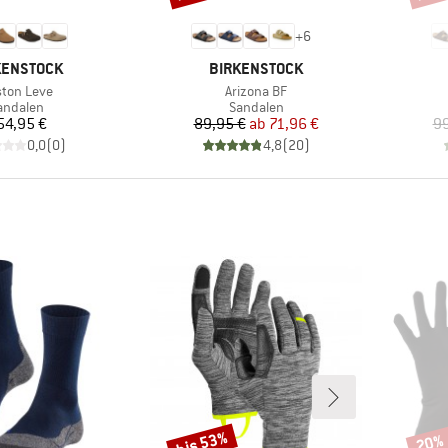
+
6
KE
MARKE
KENSTOCK
BIRKENSTOCK
kel
Artikel
ton Leve
Arizona BF
roduktgruppe
Produktgruppe
andalen
Sandalen
Preis
Preis
reduzierter Preis
54,95 €
89,95 €
ab
71,96 €
99
0,0
(
0
)
4,8
(
20
)
bis 53%
20%
Rabatt
Rabat