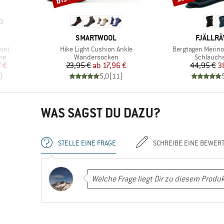
3
MARKE
MARKE
SMARTWOOL
FJÄLLR
Artikel
Artikel
ini
Hike Light Cushion Ankle
Bergtagen Merino
Produktgruppe
Produktg
he
Wandersocken
Schlauch
rter Preis
Preis
reduzierter Preis
Pr
re
 €
23,95 €
ab
17,96 €
44,95 €
3
)
5,0
(
11
)
WAS SAGST DU DAZU?
STELLE EINE FRAGE
SCHREIBE EINE BEWER