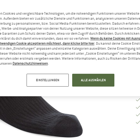
Gr
n Cookies und vergleichbare Technologien, um die notwendigen Funktionen unserer Website
n. Außerdem bieten wir zusätzliche Dienste und Funktionen an, analysieren unseren Datenv
Werbung zu personalisieren, bzw. Social Media-Funktionen bereitzustellen. Dadurch erfahren
, Werbe- und Analysepartner von deiner Nutzung unserer Website; diese sitzen teilweise in D
G
Garantien zum Schutz deiner Daten, etwa vor dem Zugriff durch Behörden. Durch Anklicken 
rklärst du dich damit einverstanden, dass wir so verfahren.
Wenn du keine Cookies mit Ausn
Li
twendigen Cookie akzeptieren möchtest, dann klicke bitte hier
. Du kannst deine Cookie Eins
t in den „Einstellungen“ anpassen und einzelne Kategorien auswählen. Deine Einwilligung ist f
M
dieser Website nicht notwendig und kann jederzeit unter „Cookie Einstellungen“ im unteren B
errufen oder erstmals vergeben werden. Weitere Informationen, auch zu Risiken der Drittlan
n unseren
Datenschutzhinweisen
.
EINSTELLUNGEN
ALLE AUSWÄHLEN