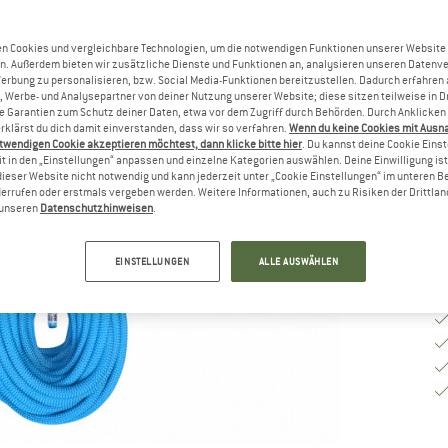
b
n Cookies und vergleichbare Technologien, um die notwendigen Funktionen unserer Website
Gr
n. Außerdem bieten wir zusätzliche Dienste und Funktionen an, analysieren unseren Datenv
Werbung zu personalisieren, bzw. Social Media-Funktionen bereitzustellen. Dadurch erfahren
, Werbe- und Analysepartner von deiner Nutzung unserer Website; diese sitzen teilweise in D
Garantien zum Schutz deiner Daten, etwa vor dem Zugriff durch Behörden. Durch Anklicken 
rklärst du dich damit einverstanden, dass wir so verfahren.
Wenn du keine Cookies mit Ausn
Li
twendigen Cookie akzeptieren möchtest, dann klicke bitte hier
. Du kannst deine Cookie Eins
t in den „Einstellungen“ anpassen und einzelne Kategorien auswählen. Deine Einwilligung ist f
M
dieser Website nicht notwendig und kann jederzeit unter „Cookie Einstellungen“ im unteren B
errufen oder erstmals vergeben werden. Weitere Informationen, auch zu Risiken der Drittlan
n unseren
Datenschutzhinweisen
.
EINSTELLUNGEN
ALLE AUSWÄHLEN