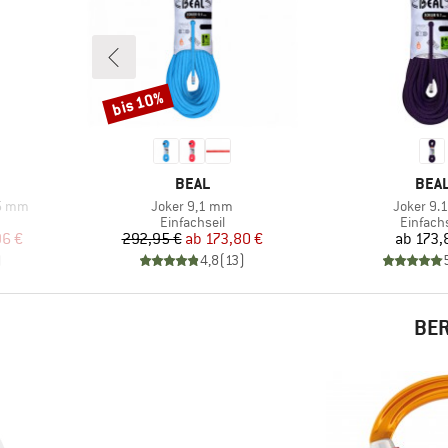
bis 10%
Rabatt
MARKE
MAR
BEAL
BEA
Artikel
Artikel
,5 mm
Joker 9,1 mm
Joker 9
pe
Produktgruppe
Produkt
Einfachseil
Einfachs
rter Preis
Preis
reduzierter Preis
Pr
96 €
292,95 €
ab
173,80 €
ab
173,
)
4,8
(
13
)
BER