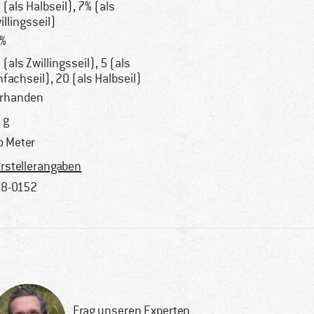
 (als Halbseil), 7% (als
illingsseil)
%
 (als Zwillingsseil), 5 (als
nfachseil), 20 (als Halbseil)
rhanden
 g
o Meter
rstellerangaben
8-0152
Frag unseren Experten