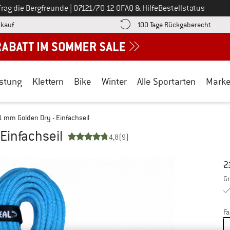
Ruf uns an unter
Frag die Bergfreunde
|
07121/70 12 0
FAQ & Hilfe
Bestellstatus
Finde die Zahlungs-Infos hier! Öffnet sich in einer Infobox
Gehe h
kauf
100 Tage Rückgaberecht
stung
Klettern
Bike
Winter
Alle Sportarten
Mark
1 mm Golden Dry - Einfachseil
Einfachseil
4,8
(9)
Ur
Pr
2
Gr
Fa