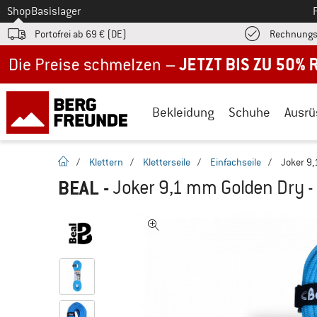
Zum
Shop
Basislager
Portofrei ab 69 € (DE)
Rechnungs
Jetzt bis zu 50% Rabatt im Sommer Sale
Bekleidung
Schuhe
Ausrü
Startseite
/
Klettern
/
Kletterseile
/
Einfachseile
/
Joker 9,
BEAL
-
Joker 9,1 mm Golden Dry - 