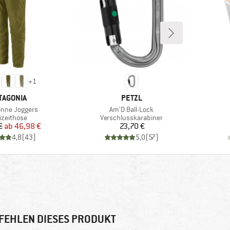
+
1
RKE
MARKE
TAGONIA
PETZL
Artikel
onne Joggers
Am'D Ball-Lock
duktgruppe
Produktgruppe
izeithose
Verschlusskarabiner
Preis
reduzierter Preis
Preis
€
ab
46,98 €
23,70 €
4,8
(
43
)
5,0
(
57
)
FEHLEN DIESES PRODUKT