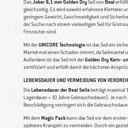
Joker 9,1 mm Golden Dry
Beal
Das
Seil von
erfüll
gleichzeitig. Es wird sowohl erfahrene Kletterer u
geringem Gewicht, Geschmeidigkeit und Sicherheit 
der Suche nach einem vielseitigen Seil für Gratr
Firnrouten sind.
UNICORE Technologie
Mit der
ist das Seil ein sic
Mantel mal einen Schaden nimmt, da Seilmantel u
Golden Dry Kern- u
Außerdem ist das Seil mit der
zertifiziert und erfüllt damit die höchsten Ansprü
LEBENSDAUER UND VERMEIDUNG VON VERDRE
Lebensdauer der Beal Seile
Die
beträgt maximal 1
Lagerdauer + 10 Jahre Gebrauchsdauer). Je nach 
Beschädigung verringert sich die Gebrauchsdauer
Magic Pack
Mit dem
kann das Seil vor dem ersten
späteres Krangeln zu vermeiden. Durch ein geziel