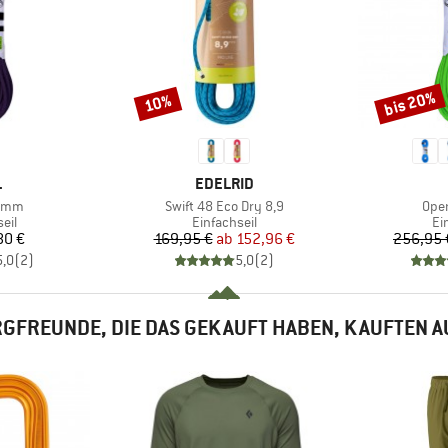
bis 20%
10%
Rabatt
Rabatt
KE
MARKE
L
EDELRID
Artikel
Artik
.1mm
Swift 48 Eco Dry 8,9
Ope
gruppe
Produktgruppe
Pr
eil
Einfachseil
Ei
eis
Preis
reduzierter Preis
80 €
169,95 €
ab
152,96 €
256,95 
5,0
(
2
)
5,0
(
2
)
GFREUNDE, DIE DAS GEKAUFT HABEN, KAUFTEN 