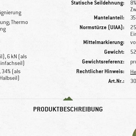
Statische Seildehnung:
8%
Zw
ägnierung
Mantelanteil:
35
rung; Thermo
Normstürze (UIAA):
25
ung
Ei
Mittelmarkierung:
vo
Gewicht:
52
l), 6 kN (als
Gewichtsreferenz:
pr
Einfachseil)
Rechtlicher Hinweis:
, 34% (als
He
 Halbseil)
Art.Nr.:
30
PRODUKTBESCHREIBUNG