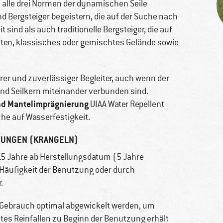
t alle drei Normen der dynamischen Seile
nd Bergsteiger begeistern, die auf der Suche nach
sind als auch traditionelle Bergsteiger, die auf
outen, klassisches oder gemischtes Gelände sowie
herer und zuverlässiger Begleiter, auch wenn der
nd Seilkern miteinander verbunden sind.
nd Mantelimprägnierung
UIAA Water Repellent
che auf Wasserfestigkeit.
HUNGEN (KRANGELN)
5 Jahre ab Herstellungsdatum (5 Jahre
Häufigkeit der Benutzung oder durch
.
 Gebrauch optimal abgewickelt werden, um
tes Reinfallen zu Beginn der Benutzung erhält