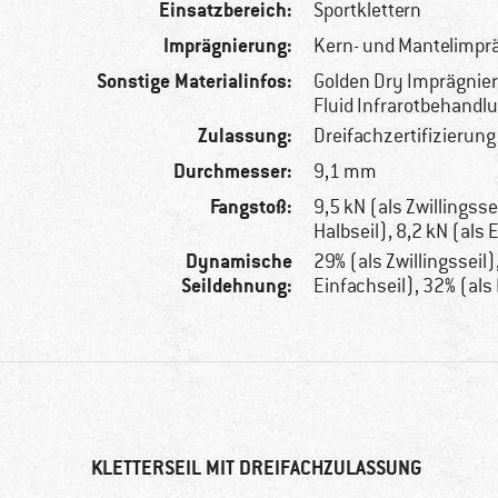
Einsatzbereich:
Sportklettern
Imprägnierung:
Kern- und Mantelimpr
Sonstige Materialinfos:
Golden Dry Imprägnie
Fluid Infrarotbehandl
Zulassung:
Dreifachzertifizierung
Durchmesser:
9,1 mm
Fangstoß:
9,5 kN (als Zwillingssei
Halbseil), 8,2 kN (als 
Dynamische
29% (als Zwillingsseil)
Seildehnung:
Einfachseil), 32% (als
KLETTERSEIL MIT DREIFACHZULASSUNG