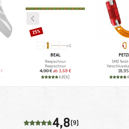
25%
Rabatt
+
1
MARKE
MARK
BEAL
PETZ
Artikel
Artikel
Reepschnur
SMD Twist
Produktgruppe
Produktgrup
Reepschnur
Verschlussk
rter Preis
Preis
reduzierter Preis
Pr
 €
4,90 €
ab
3,68 €
18,95
)
4,8
(
6
)
4
4,8
(9)