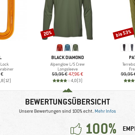
bis 53%
20%
Rabatt
Rabatt
E
MARKE
MA
L
BLACK DIAMOND
PA
Artikel
Artikel
-Lock
Alpenglow L/S Crew
Terreb
pe
Produktgruppe
Pro
arabiner
Longsleeve
Fre
eis
Preis
reduzierter Preis
 €
59,95 €
47,96 €
99,95 
,8
(
12
)
4,0
(
3
)
BEWERTUNGSÜBERSICHT
Unsere Bewertungen sind 100% echt.
Mehr Infos
100%
EMP