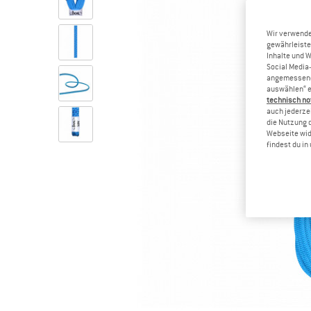
Wir verwende
gewährleiste
Inhalte und 
Social Media-
angemessene 
auswählen“ e
technisch no
auch jederzei
die Nutzung 
Webseite wid
findest du i