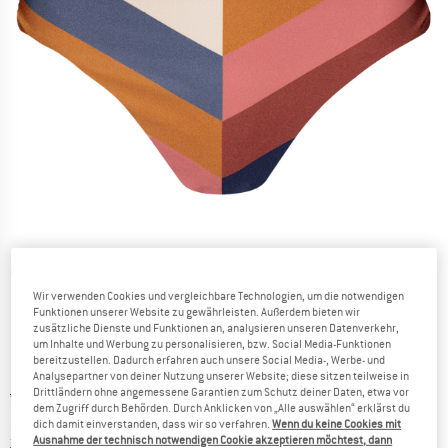
Detailansichten
Wir verwenden Cookies und vergleichbare Technologien, um die notwendigen
Funktionen unserer Website zu gewährleisten. Außerdem bieten wir
zusätzliche Dienste und Funktionen an, analysieren unseren Datenverkehr,
um Inhalte und Werbung zu personalisieren, bzw. Social Media-Funktionen
bereitzustellen. Dadurch erfahren auch unsere Social Media-, Werbe- und
Analysepartner von deiner Nutzung unserer Website; diese sitzen teilweise in
Ursprünglicher Preis :
Preis:
44,95
€
Drittländern ohne angemessene Garantien zum Schutz deiner Daten, etwa vor
dem Zugriff durch Behörden. Durch Anklicken von „Alle auswählen“ erklärst du
26,97
€
inkl. MwSt.
dich damit einverstanden, dass wir so verfahren.
Wenn du keine Cookies mit
Informationen zu den Versandkosten. Öffnet sich in ei
zzgl. Versandkosten
Ausnahme der technisch notwendigen Cookie akzeptieren möchtest, dann