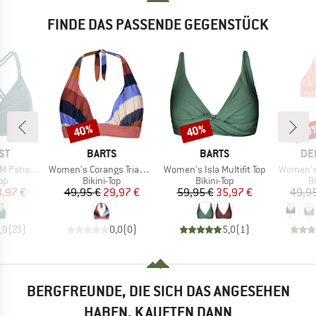
FINDE DAS PASSENDE GEGENSTÜCK
40%
40%
40
Rabatt
Rabatt
Raba
MARKE
MARKE
MA
ST
BARTS
BARTS
DE
Artikel
Artikel
Artikel
 Triangle
Women's Corangs Triangle Halter
Women's Isla Multifit Top
Women's 
tgruppe
Produktgruppe
Produktgruppe
P
Top
Bikini-Top
Bikini-Top
Bi
eis
duzierter Preis
Preis
reduzierter Preis
Preis
reduzierter Preis
3,97 €
49,95 €
29,97 €
59,95 €
35,97 €
49,95
,9
(
23
)
0,0
(
0
)
5,0
(
1
)
BERGFREUNDE, DIE SICH DAS ANGESEHEN
HABEN, KAUFTEN DANN