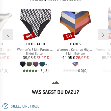
40%
40%
40
Rabatt
Rabatt
Raba
MARKE
MARKE
ST
DEDICATED
BARTS
Artikel
Artikel
Artikel
XSphero
Women's Bikini Pants Slite
Women's Corangs High Waist Briefs
Women's Corangs
ruppe
Produktgruppe
Produktgruppe
Pr
ttom
Bikini-Bottom
Bikini-Bottom
Ba
eis
duzierter Preis
Preis
reduzierter Preis
Preis
reduzierter Preis
9,47 €
39,95 €
23,97 €
44,95 €
26,97 €
89,95
+
5
0,0
(
0
)
4,8
(
13
)
0,0
(
0
)
WAS SAGST DU DAZU?
STELLE EINE FRAGE