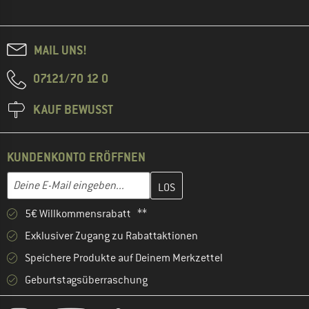
MAIL UNS!
07121/70 12 0
KAUF BEWUSST
KUNDENKONTO ERÖFFNEN
Gib hier deine E-Mail-Adresse ein und erstelle im nächsten Schri
E-Mail-Adresse
5€ Willkommensrabatt **
Exklusiver Zugang zu Rabattaktionen
Speichere Produkte auf Deinem Merkzettel
Geburtstagsüberraschung