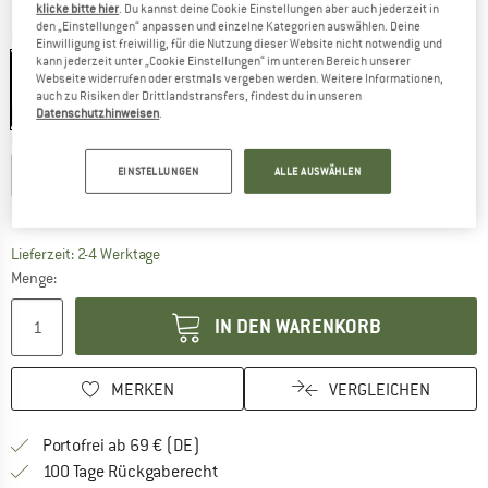
klicke bitte hier
. Du kannst deine Cookie Einstellungen aber auch jederzeit in
den „Einstellungen“ anpassen und einzelne Kategorien auswählen. Deine
Farbe:
Multi II
Einwilligung ist freiwillig, für die Nutzung dieser Website nicht notwendig und
kann jederzeit unter „Cookie Einstellungen“ im unteren Bereich unserer
Webseite widerrufen oder erstmals vergeben werden. Weitere Informationen,
auch zu Risiken der Drittlandstransfers, findest du in unseren
Datenschutzhinweisen
.
40%
Größe wählen:
EINSTELLUNGEN
ALLE AUSWÄHLEN
EU
36
EU
38
EU
40
EU
42
EU
44
Größentabelle
Der Link öffnet sich in einer Infobox und beinhaltet
Lieferzeit: 2-4 Werktage
Menge:
IN DEN WARENKORB
MERKEN
VERGLEICHEN
Finde mehr Informationen zu den Versan
Portofrei ab 69 € (DE)
Gehe hier zu den Rückgabe-Richtlinie
100 Tage Rückgaberecht