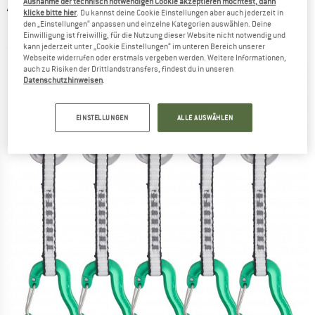
Ausnahme der technisch notwendigen Cookie akzeptieren möchtest, dann
AUSTRIALPIN
-
Micro Mixed 5er Set Alu -
klicke bitte hier
. Du kannst deine Cookie Einstellungen aber auch jederzeit in
Express-Set
den „Einstellungen“ anpassen und einzelne Kategorien auswählen. Deine
Einwilligung ist freiwillig, für die Nutzung dieser Website nicht notwendig und
kann jederzeit unter „Cookie Einstellungen“ im unteren Bereich unserer
(0)
Webseite widerrufen oder erstmals vergeben werden. Weitere Informationen,
auch zu Risiken der Drittlandstransfers, findest du in unseren
Datenschutzhinweisen
.
EINSTELLUNGEN
ALLE AUSWÄHLEN