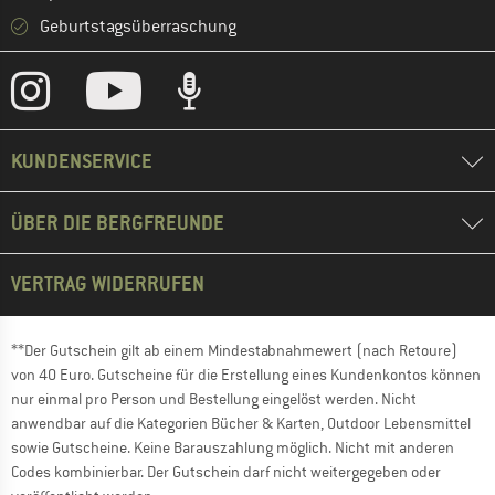
Geburtstagsüberraschung
KUNDENSERVICE
ÜBER DIE BERGFREUNDE
VERTRAG WIDERRUFEN
**Der Gutschein gilt ab einem Mindestabnahmewert (nach Retoure)
von 40 Euro. Gutscheine für die Erstellung eines Kundenkontos können
nur einmal pro Person und Bestellung eingelöst werden. Nicht
anwendbar auf die Kategorien Bücher & Karten, Outdoor Lebensmittel
sowie Gutscheine. Keine Barauszahlung möglich. Nicht mit anderen
Codes kombinierbar. Der Gutschein darf nicht weitergegeben oder