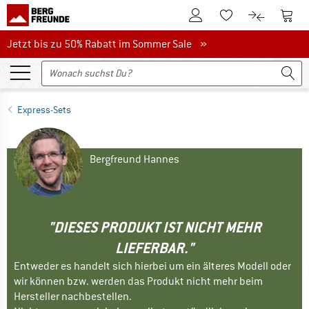
Zum Kundenkonto
Zum 
Zum Merkzettel.
Zum Produk
Jetzt bis zu 50% Rabatt im Sommer Sale
Jetzt bis zu 50% Rabatt im Sommer Sale »
Express-Sets
Bergfreund Hannes
"DIESES PRODUKT IST NICHT MEHR
LIEFERBAR."
Entweder es handelt sich hierbei um ein älteres Modell oder
wir können bzw. werden das Produkt nicht mehr beim
Hersteller nachbestellen.