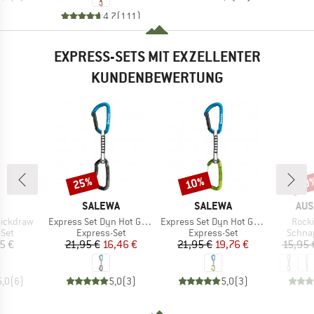
4,7
(
111
)
EXPRESS-SETS MIT EXZELLENTER
KUNDENBEWERTUNG
25%
10%
10
Rabatt
Rabatt
Raba
KE
MARKE
MARKE
MA
SALEWA
SALEWA
AUS
Artikel
Artikel
Artike
uickdraw
Express Set Dyn Hot G3 Straight/Bent
Express Set Dyn Hot G3 Straight/Wire
Rocki
gruppe
Produktgruppe
Produktgruppe
Produ
-Set
Express-Set
Express-Set
Schna
eis
Preis
reduzierter Preis
Preis
reduzierter Preis
5 €
21,95 €
16,46 €
21,95 €
19,76 €
15,95 
5,0
(
6
)
5,0
(
3
)
5,0
(
3
)