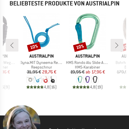
BELIEBTESTE PRODUKTE VON AUSTRIALPIN
10%
10%
10
Rabatt
Rabatt
Raba
MARKE
MARKE
MA
LPIN
AUSTRIALPIN
AUSTRIALPIN
AUS
Artikel
Artikel
Artikel
-Autolock
Dyna.MIT Dyneema Reepschnur 6mm
HMS Rondo Alu Slide-Autolock
Bohrhak
ruppe
Produktgruppe
Produktgruppe
Pr
biner
Reepschnur
HMS-Karabiner
Bo
eis
duzierter Preis
Preis
reduzierter Preis
Preis
reduzierter Preis
7,96 €
31,95 €
28,76 €
19,95 €
ab
17,96 €
179,9
4,6
(
9
)
4,8
(
16
)
4,8
(
19
)