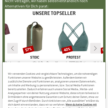
Nicht verzagen, wir haben selbstverständlich noch
Alternativen für Dich parat:
UNSERE TOPSELLER
57%
40%
80
Rabatt
Rabatt
Raba
E
OX
MARKE
STOIC
MARKE
PROTEST
k T-Shirt
Artikel
HarnosandSt. II Dry Bag
Artikel
Women's PRTMM Patio Triangle
Artikel
HeladagenSt. Insulated
gruppe
irt
Produktgruppe
Packsack
Produktgruppe
Bikini-Top
Pro
Isol
eis
duzierter Preis
62,97 €
9,95 €
ab
Preis
reduzierter Preis
4,28 €
39,95 €
Preis
reduzierter Preis
23,97 €
24,95
Wir verwenden Cookies und vergleichbare Technologien, um die notwendigen
Funktionen unserer Website zu gewährleisten. Außerdem bieten wir
zusätzliche Dienste und Funktionen an, analysieren unseren Datenverkehr,
4,3
(
3
)
5,0
(
2
)
4,9
(
23
)
um Inhalte und Werbung zu personalisieren, bzw. Social Media-Funktionen
bereitzustellen. Dadurch erfahren auch unsere Social Media-, Werbe- und
Analysepartner von deiner Nutzung unserer Website; diese sitzen teilweise in
Drittländern ohne angemessene Garantien zum Schutz deiner Daten, etwa vor
dem Zugriff durch Behörden. Durch Anklicken von „Alle auswählen“ erklärst du
dich damit einverstanden, dass wir so verfahren.
Wenn du keine Cookies mit