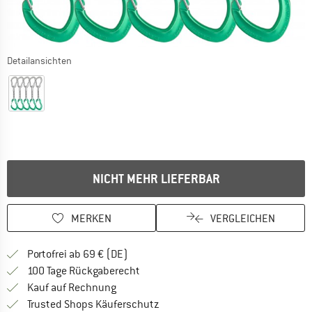
Detailansichten
NICHT MEHR LIEFERBAR
MERKEN
VERGLEICHEN
Finde mehr Informationen zu den Versan
Portofrei ab 69 € (DE)
Gehe hier zu den Rückgabe-Richtlinie
100 Tage Rückgaberecht
Finde die Zahlungs-Infos hier! Öffnet sich 
Kauf auf Rechnung
Finde alle Infos hier!
Trusted Shops Käuferschutz