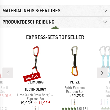
MATERIALINFOS & FEATURES
PRODUKTBESCHREIBUNG
EXPRESS-SETS TOPSELLER
bis 40%
Rabatt
MARKE
MARKE
ID
CLIMBING
PETZL
Artikel
Art
 Set II
Spirit Express
Dj
TECHNOLOGY
gruppe
Produktgruppe
Pr
-Set
Express-Set
Exp
Artikel
Lime Quick Draw Bergfreunde Edition
eis
duzierter Preis
Preis
28,01 €
ab
22,75 €
ab
Produktgruppe
Express-Set
Preis
reduzierter Preis
19,95 €
ab
11,97 €
5,0
(
2
)
5,0
(
27
)