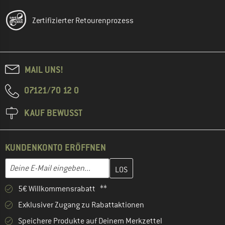
Zertifizierter Retourenprozess
MAIL UNS!
07121/70 12 0
KAUF BEWUSST
KUNDENKONTO ERÖFFNEN
Gib hier deine E-Mail-Adresse ein und erstelle im nächsten Schri
E-Mail-Adresse
5€ Willkommensrabatt **
Exklusiver Zugang zu Rabattaktionen
Speichere Produkte auf Deinem Merkzettel