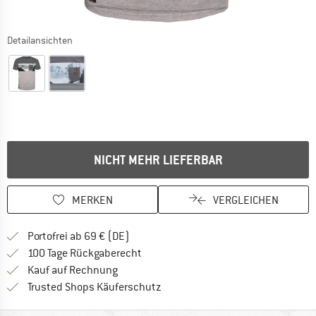
Detailansichten
NICHT MEHR LIEFERBAR
MERKEN
VERGLEICHEN
Finde mehr Informationen zu den Versan
Portofrei ab 69 € (DE)
Gehe hier zu den Rückgabe-Richtlinie
100 Tage Rückgaberecht
Finde die Zahlungs-Infos hier! Öffnet sich 
Kauf auf Rechnung
Finde alle Infos hier!
Trusted Shops Käuferschutz