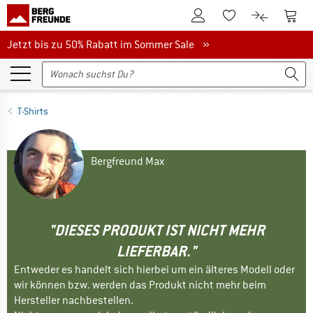
Zum Kundenkonto
Zum 
Zum Merkzettel.
Zum Produk
Jetzt bis zu 50% Rabatt im Sommer Sale
Jetzt bis zu 50% Rabatt im Sommer Sale »
T-Shirts
Bergfreund Max
"DIESES PRODUKT IST NICHT MEHR
LIEFERBAR."
Entweder es handelt sich hierbei um ein älteres Modell oder
wir können bzw. werden das Produkt nicht mehr beim
Hersteller nachbestellen.