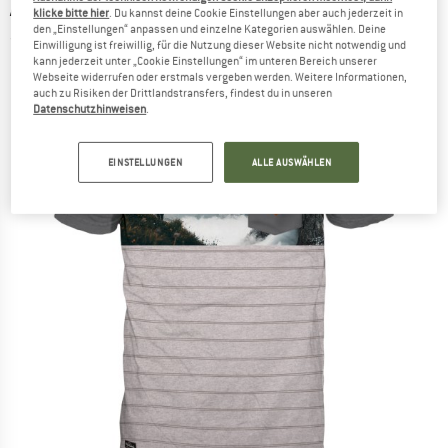
ALPRAUSCH
-
Streifebock - T-Shirt
klicke bitte hier
. Du kannst deine Cookie Einstellungen aber auch jederzeit in
den „Einstellungen“ anpassen und einzelne Kategorien auswählen. Deine
(0)
Einwilligung ist freiwillig, für die Nutzung dieser Website nicht notwendig und
kann jederzeit unter „Cookie Einstellungen“ im unteren Bereich unserer
Webseite widerrufen oder erstmals vergeben werden. Weitere Informationen,
auch zu Risiken der Drittlandstransfers, findest du in unseren
Datenschutzhinweisen
.
EINSTELLUNGEN
ALLE AUSWÄHLEN