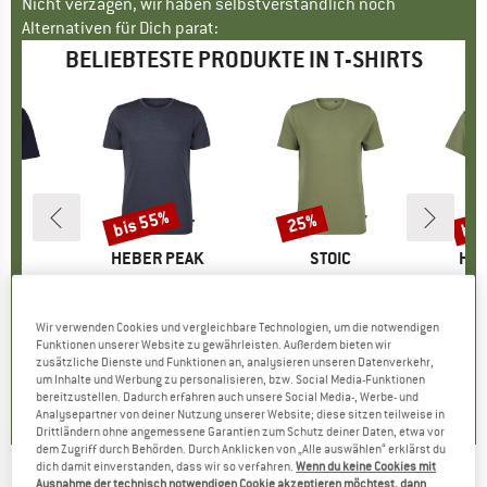
Nicht verzagen, wir haben selbstverständlich noch
Alternativen für Dich parat:
BELIEBTESTE PRODUKTE IN T-SHIRTS
bis 55%
bis
25%
Rabatt
Rabatt
Raba
NIA
MARKE
HEBER PEAK
MARKE
STOIC
MA
HEB
sibili-Tee
Artikel
MerinoMix150 PineconeHe. II T-Shirt
Artikel
PerformanceMerino BorgholmSt. T-Shirt
Artikel
Women's MerinoMix15
uktgruppe
t
Produktgruppe
Merinoshirt
Produktgruppe
Funktionsshirt
Pr
Me
eis
duzierter Preis
31,47 €
59,95 €
ab
Preis
reduzierter Preis
26,98 €
39,95 €
Preis
reduzierter Preis
29,96 €
59,95 
Wir verwenden Cookies und vergleichbare Technologien, um die notwendigen
Funktionen unserer Website zu gewährleisten. Außerdem bieten wir
+
3
+
4
zusätzliche Dienste und Funktionen an, analysieren unseren Datenverkehr,
,6
(
46
)
4,5
(
116
)
4,5
(
19
)
um Inhalte und Werbung zu personalisieren, bzw. Social Media-Funktionen
bereitzustellen. Dadurch erfahren auch unsere Social Media-, Werbe- und
Analysepartner von deiner Nutzung unserer Website; diese sitzen teilweise in
Drittländern ohne angemessene Garantien zum Schutz deiner Daten, etwa vor
dem Zugriff durch Behörden. Durch Anklicken von „Alle auswählen“ erklärst du
dich damit einverstanden, dass wir so verfahren.
Wenn du keine Cookies mit
Ausnahme der technisch notwendigen Cookie akzeptieren möchtest, dann