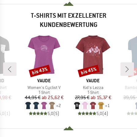
T-SHIRTS MIT EXZELLENTER
KUNDENBEWERTUNG
bis 43%
bis 45%
bis
Rabatt
Rabatt
Raba
MARKE
MARKE
ID
VAUDE
VAUDE
Artikel
Artikel
Artikel
hirt
Women's Cyclist V
Kid's Lezza
Bambo
ktgruppe
Produktgruppe
Produktgruppe
t
T-Shirt
T-Shirt
eis
duzierter Preis
Preis
reduzierter Preis
Preis
reduzierter Preis
9,98 €
44,95 €
ab
25,62 €
27,95 €
ab
15,37 €
39,95 
+
2
+
1
5,0
(
1
)
5,0
(
5
)
5,0
(
4
)