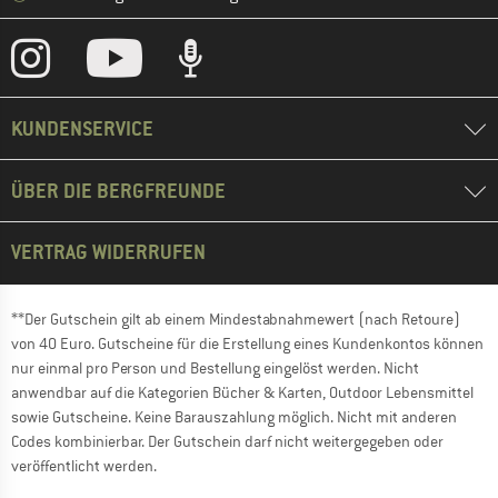
KUNDENSERVICE
ÜBER DIE BERGFREUNDE
VERTRAG WIDERRUFEN
**Der Gutschein gilt ab einem Mindestabnahmewert (nach Retoure)
von 40 Euro. Gutscheine für die Erstellung eines Kundenkontos können
nur einmal pro Person und Bestellung eingelöst werden. Nicht
anwendbar auf die Kategorien Bücher & Karten, Outdoor Lebensmittel
sowie Gutscheine. Keine Barauszahlung möglich. Nicht mit anderen
Codes kombinierbar. Der Gutschein darf nicht weitergegeben oder
veröffentlicht werden.