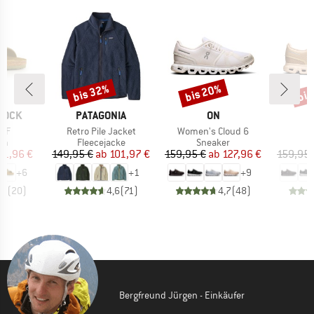
bis 32%
bis 20%
bis
Rabatt
Rabatt
Raba
MARKE
MARKE
TOCK
PATAGONIA
ON
Artikel
Artikel
A
 BF
Retro Pile Jacket
Women's Cloud 6
tgruppe
Produktgruppe
Produktgruppe
P
en
Fleecejacke
Sneaker
S
eis
duzierter Preis
Preis
reduzierter Preis
Preis
reduzierter Preis
71,96 €
149,95 €
ab
101,97 €
159,95 €
ab
127,96 €
159,95 
+
6
+
1
+
9
,8
(
20
)
4,6
(
71
)
4,7
(
48
)
Bergfreund Jürgen - Einkäufer