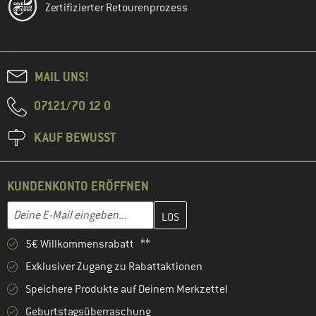
Zertifizierter Retourenprozess
MAIL UNS!
07121/70 12 0
KAUF BEWUSST
KUNDENKONTO ERÖFFNEN
Gib hier deine E-Mail-Adresse ein und erstelle im nächsten Schri
E-Mail-Adresse
5€ Willkommensrabatt **
Exklusiver Zugang zu Rabattaktionen
Speichere Produkte auf Deinem Merkzettel
Geburtstagsüberraschung