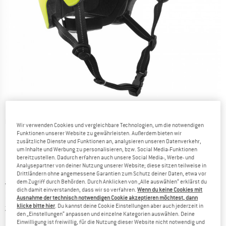
Detailansichten
Wir verwenden Cookies und vergleichbare Technologien, um die notwendigen
Funktionen unserer Website zu gewährleisten. Außerdem bieten wir
zusätzliche Dienste und Funktionen an, analysieren unseren Datenverkehr,
um Inhalte und Werbung zu personalisieren, bzw. Social Media-Funktionen
bereitzustellen. Dadurch erfahren auch unsere Social Media-, Werbe- und
Analysepartner von deiner Nutzung unserer Website; diese sitzen teilweise in
Drittländern ohne angemessene Garantien zum Schutz deiner Daten, etwa vor
dem Zugriff durch Behörden. Durch Anklicken von „Alle auswählen“ erklärst du
Ursprünglicher Preis :
Preis:
64,95
€
dich damit einverstanden, dass wir so verfahren.
Wenn du keine Cookies mit
29,23
€
inkl. MwSt.
Ausnahme der technisch notwendigen Cookie akzeptieren möchtest, dann
klicke bitte hier
. Du kannst deine Cookie Einstellungen aber auch jederzeit in
Informationen zu den Versandkosten. Öffnet sich in ei
zzgl. Versandkosten
den „Einstellungen“ anpassen und einzelne Kategorien auswählen. Deine
Einwilligung ist freiwillig, für die Nutzung dieser Website nicht notwendig und