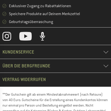
Exklusiver Zugang zu Rabattaktionen
Speichere Produkte auf Deinem Merkzettel
Geburtstagsüberraschung
KUNDENSERVICE
ÜBER DIE BERGFREUNDE
VERTRAG WIDERRUFEN
**Der Gutschein gilt ab einem Mindestabnahmewert (nach Retoure)
von 40 Euro. Gutscheine für die Erstellung eines Kundenkontos können
nur einmal pro Person und Bestellung eingelöst werden. Nicht
anwendbar auf die Kategorien Bücher & Karten, Outdoor Lebensmittel