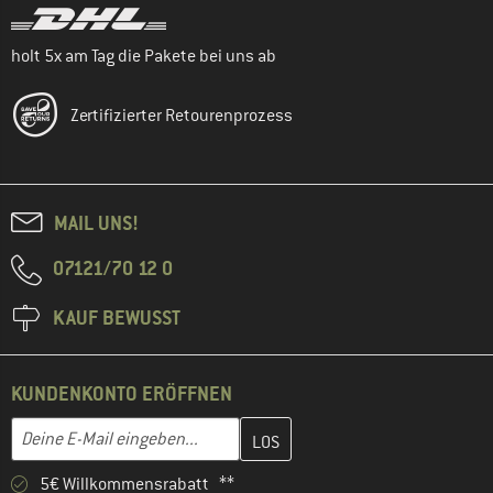
holt 5x am Tag die Pakete bei uns ab
Zertifizierter Retourenprozess
MAIL UNS!
07121/70 12 0
KAUF BEWUSST
KUNDENKONTO ERÖFFNEN
Gib hier deine E-Mail-Adresse ein und erstelle im nächsten Schri
E-Mail-Adresse
5€ Willkommensrabatt **