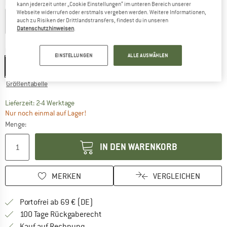
Farbe:
Satin Acid Yellow
kann jederzeit unter „Cookie Einstellungen“ im unteren Bereich unserer
Webseite widerrufen oder erstmals vergeben werden. Weitere Informationen,
auch zu Risiken der Drittlandstransfers, findest du in unseren
Datenschutzhinweisen
.
34%
55%
Größe:
XXS/XS - 48-51 cm
EINSTELLUNGEN
ALLE AUSWÄHLEN
XXS/XS - 48-51 cm
Größentabelle
Der Link öffnet sich in einer Infobox und beinhaltet
Lieferzeit: 2-4 Werktage
Nur noch einmal auf Lager!
Menge:
IN DEN WARENKORB
MERKEN
VERGLEICHEN
Finde mehr Informationen zu den Versan
Portofrei ab 69 € (DE)
Gehe hier zu den Rückgabe-Richtlinie
100 Tage Rückgaberecht
Finde die Zahlungs-Infos hier! Öffnet sich 
Kauf auf Rechnung