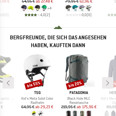
eis
duzierter Preis
Preis
reduzierter Preis
Preis
reduzierter Preis
3,98 €
54,95 €
ab
27,48 €
79,95 €
63,96 €
5
+
4
0,0
(
0
)
4,0
(
2
)
0,0
(
0
)
BERGFREUNDE, DIE SICH DAS ANGESEHEN
HABEN, KAUFTEN DANN
bis 55%
bis 20%
Rabatt
Rabatt
Raba
51
KE
MARKE
MARKE
MA
TSG
PATAGONIA
HEB
Artikel
Artikel
Artikel
ic Design
Kid's Meta Solid Color
Black Hole MLC
Kid's Merino210 
tgruppe
Produktgruppe
Produktgruppe
Pr
lm
Radhelm
Reisetasche
Zi
eis
Preis
reduzierter Preis
Preis
reduzierter Preis
 €
64,95 €
ab
29,23 €
219,95 €
ab
175,96 €
89,95