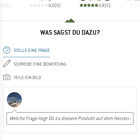
4,0
(
1
)
0,0
(
0
)
4,8
(
5
)
WAS SAGST DU DAZU?
STELLE EINE FRAGE
SCHREIBE EINE BEWERTUNG
TEILE EIN BILD