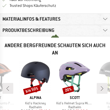
Finde alle Infos hier!
Trusted Shops Käuferschutz
MATERIALINFOS & FEATURES
PRODUKTBESCHREIBUNG
ANDERE BERGFREUNDE SCHAUTEN SICH AUCH
AN
bis 50%
20%
Rabatt
Rabatt
E
MARKE
MARKE
T
ALPINA
SCOTT
Artikel
Artikel
Art
o Plus CE
Kid's Hackney
Kid's Helmet Supra Mips (CE)
Ki
tgruppe
Produktgruppe
Produktgruppe
P
lm
Radhelm
Radhelm
R