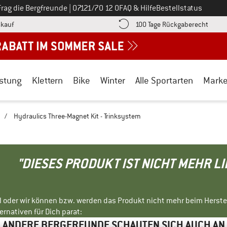
Ruf uns an unter
Frag die Bergfreunde
|
07121/70 12 0
FAQ & Hilfe
Bestellstatus
Finde die Zahlungs-Infos hier! Öffnet sich in einer Infobox
Gehe h
kauf
100 Tage Rückgaberecht
stung
Klettern
Bike
Winter
Alle Sportarten
Mark
/
Hydraulics Three-Magnet Kit - Trinksystem
"DIESES PRODUKT IST NICHT MEHR L
ll oder wir können bzw. werden das Produkt nicht mehr beim Herste
rnativen für Dich parat:
ANDERE BERGFREUNDE SCHAUTEN SICH AUCH AN