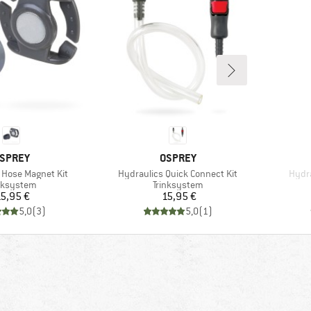
ARKE
MARKE
SPREY
OSPREY
Artikel
Artike
 Hose Magnet Kit
Hydraulics Quick Connect Kit
Hydra
duktgruppe
Produktgruppe
nksystem
Trinksystem
Preis
Preis
5,95 €
15,95 €
5,0
(
3
)
5,0
(
1
)