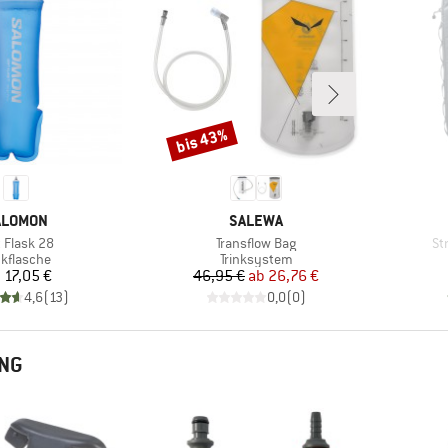
bis 43%
Rabatt
ARKE
MARKE
ALOMON
SALEWA
kel
Artikel
Art
t Flask 28
Transflow Bag
St
oduktgruppe
Produktgruppe
nkflasche
Trinksystem
Preis
Preis
reduzierter Preis
b
17,05 €
46,95 €
ab
26,76 €
4,6
(
13
)
0,0
(
0
)
UNG