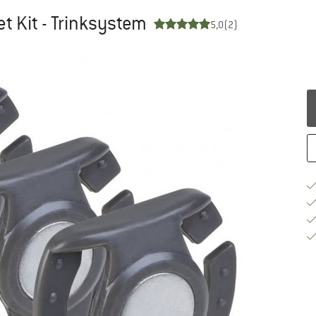
t Kit - Trinksystem
5,0
(2)