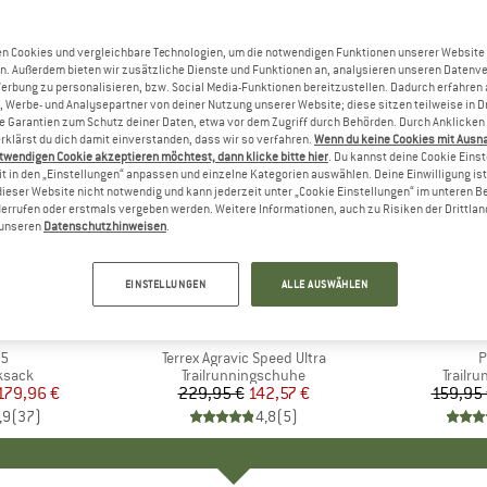
n Cookies und vergleichbare Technologien, um die notwendigen Funktionen unserer Website
n. Außerdem bieten wir zusätzliche Dienste und Funktionen an, analysieren unseren Datenv
Werbung zu personalisieren, bzw. Social Media-Funktionen bereitzustellen. Dadurch erfahren
, Werbe- und Analysepartner von deiner Nutzung unserer Website; diese sitzen teilweise in D
Garantien zum Schutz deiner Daten, etwa vor dem Zugriff durch Behörden. Durch Anklicken 
rklärst du dich damit einverstanden, dass wir so verfahren.
Wenn du keine Cookies mit Ausn
twendigen Cookie akzeptieren möchtest, dann klicke bitte hier
. Du kannst deine Cookie Eins
t in den „Einstellungen“ anpassen und einzelne Kategorien auswählen. Deine Einwilligung ist f
dieser Website nicht notwendig und kann jederzeit unter „Cookie Einstellungen“ im unteren B
errufen oder erstmals vergeben werden. Weitere Informationen, auch zu Risiken der Drittlan
n unseren
Datenschutzhinweisen
.
bis 33%
38%
Rabatt
Rabatt
EINSTELLUNGEN
ALLE AUSWÄHLEN
E
OX
MARKE
ADIDAS TERREX
MA
LA 
35
Artikel
Terrex Agravic Speed Ultra
A
P
uppe
ksack
Produktgruppe
Trailrunningschuhe
Produ
Trailr
eis
duzierter Preis
179,96 €
229,95 €
Preis
reduzierter Preis
142,57 €
159,95
,9
(
37
)
4,8
(
5
)