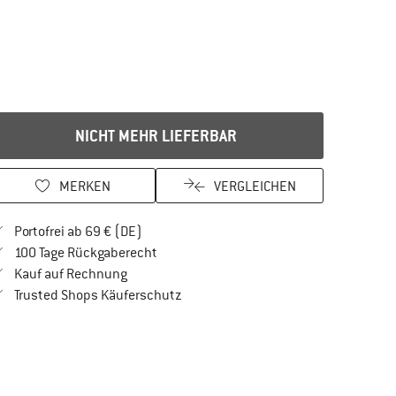
NICHT MEHR LIEFERBAR
MERKEN
VERGLEICHEN
Finde mehr Informationen zu den Versandkos
Portofrei ab 69 € (DE)
Gehe hier zu den Rückgabe-Richtlinien Öf
100 Tage Rückgaberecht
Finde die Zahlungs-Infos hier! Öffnet sich in 
Kauf auf Rechnung
Finde alle Infos hier!
Trusted Shops Käuferschutz