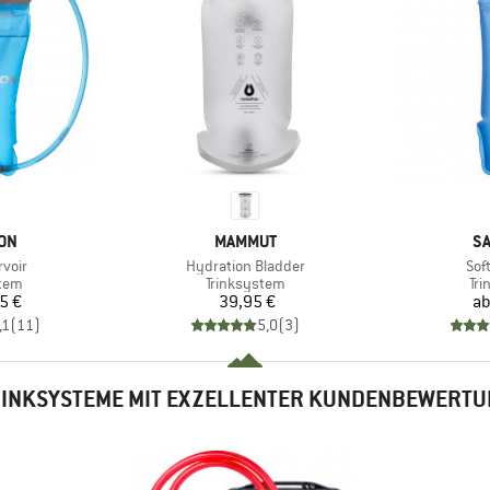
MARKE
M
ON
MAMMUT
S
Artikel
Arti
rvoir
Hydration Bladder
Sof
gruppe
Produktgruppe
Pr
stem
Trinksystem
Tri
eis
Preis
5 €
39,95 €
a
,1
(
11
)
5,0
(
3
)
INKSYSTEME MIT EXZELLENTER KUNDENBEWERT