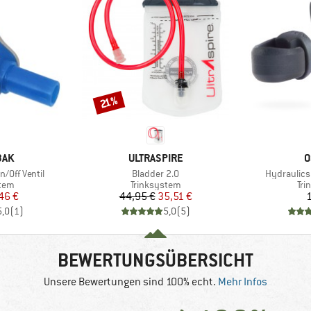
Rabatt
21%
MARKE
M
BAK
ULTRASPIRE
O
Artikel
Artikel
n/Off Ventil
Bladder 2.0
Hydraulics
gruppe
Produktgruppe
Pro
stem
Trinksystem
Tri
eis
duzierter Preis
Preis
reduzierter Preis
,46 €
44,95 €
35,51 €
1
5,0
(
1
)
5,0
(
5
)
BEWERTUNGSÜBERSICHT
Unsere Bewertungen sind 100% echt.
Mehr Infos