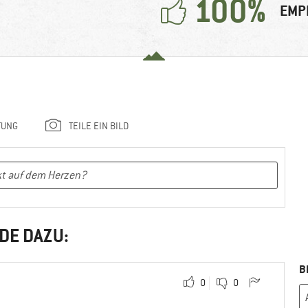
100%
EMP
TUNG
TEILE EIN BILD
DE DAZU:
B
0
0