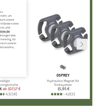
 zu
erkehr, um
 auch unsere
rittländern ohne
von „Alle
ahme der
tellungen aber
reiwillig, für
ereich unserer
dstransfers,
RKE
SPORTIVA
MARKE
OSPREY
rtikel
rodigio
Artikel
Hydraulics Magnet Kit
ktgruppe
unningschuhe
Produktgruppe
Trinksystem
 €
ab
Preis
reduzierter Preis
107,17 €
15,95 €
Preis
4,5
(
18
)
4,0
(
2
)