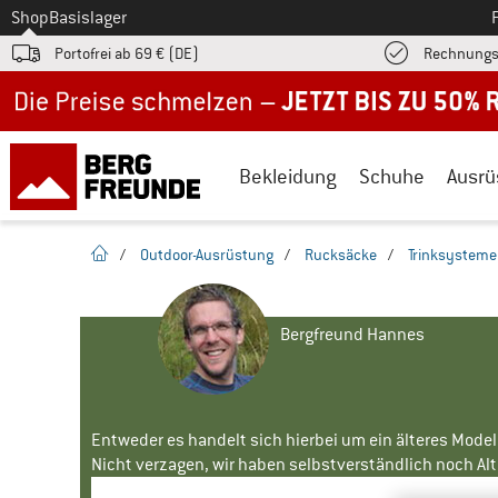
Zum
Shop
Basislager
Portofrei ab 69 € (DE)
Rechnungs
Jetzt bis zu 50% Rabatt im Sommer Sale
Bekleidung
Schuhe
Ausrü
Startseite
/
Outdoor-Ausrüstung
/
Rucksäcke
/
Trinksysteme
Bergfreund Hannes
Entweder es handelt sich hierbei um ein älteres Mode
Nicht verzagen, wir haben selbstverständlich noch Alte