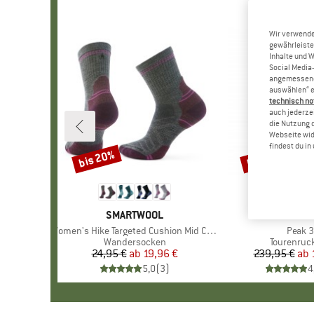
Wir verwende
gewährleiste
Inhalte und 
Social Media-
angemessene 
auswählen“ e
technisch no
auch jederzei
die Nutzung 
Webseite wid
findest du i
bis 20%
bis 25%
Rabatt
Rabatt
MARKE
SMARTWOOL
MARK
ORTOV
Artikel
Women's Hike Targeted Cushion Mid Crew Socks
Artikel
Peak 
Produktgruppe
Wandersocken
Produktgr
Tourenruc
24,95 €
ab
Preis
reduzierter Preis
19,96 €
239,95 €
ab
Pr
re
5,0
(
3
)
4