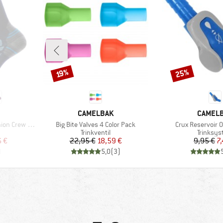
25%
Rabatt
Rabatt
19%
MARKE
MARKE
CAMELBAK
CAMEL
Artikel
Artikel
Crew Socks
Big Bite Valves 4 Color Pack
Crux Reservoir O
Produktgruppe
Produkt
Trinkventil
Trinksy
rter Preis
Preis
reduzierter Preis
Pr
re
6 €
22,95 €
18,59 €
9,95 €
7
)
5,0
(
3
)