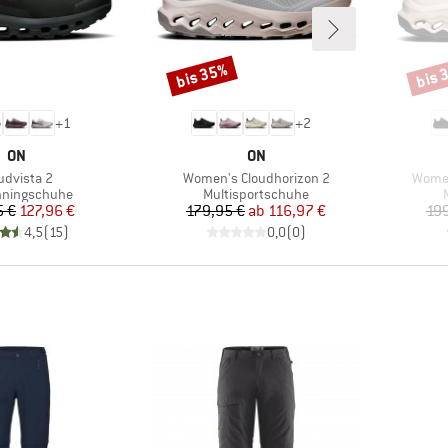
bis 35%
bis 
Rabatt
Rabat
+
1
+
2
MARKE
MARKE
ON
ON
kel
Artikel
Artikel
udvista 2
Women's Cloudhorizon 2
Women
tgruppe
Produktgruppe
unningschuhe
Multisportschuhe
Preis
reduzierter Preis
Preis
reduzierter Preis
5 €
127,96 €
179,95 €
ab
116,97 €
199
4,5
(
15
)
0,0
(
0
)