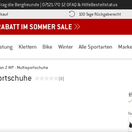
Ruf uns an unter
Frag die Bergfreunde
|
07121/70 12 0
FAQ & Hilfe
Bestellstatus
Finde die Zahlungs-Infos hier! Öffnet sich in einer Infobox
Gehe h
kauf
100 Tage Rückgaberecht
stung
Klettern
Bike
Winter
Alle Sportarten
Mark
on 2 WP - Multisportschuhe
portschuhe
(0)
Ur
Pr
1
Fa