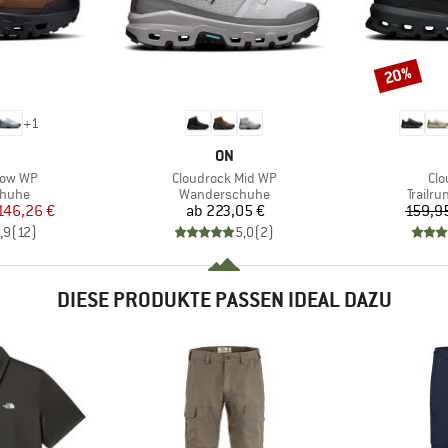
20%
Rabatt
+
1
RKE
MARKE
ON
Artikel
Arti
Low WP
Cloudrock Mid WP
Clo
ruppe
Produktgruppe
Produk
huhe
Wanderschuhe
Trailr
eis
duzierter Preis
Preis
146,26 €
ab
223,05 €
159,9
,9
(
12
)
5,0
(
2
)
DIESE PRODUKTE PASSEN IDEAL DAZU