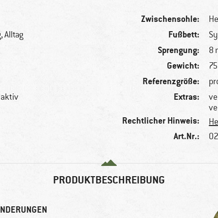
Zwischensohle:
He
Fußbett:
 Alltag
Sy
Sprengung:
8
Gewicht:
75
Referenzgröße:
pr
Extras:
aktiv
ve
ve
Rechtlicher Hinweis:
He
Art.Nr.:
02
PRODUKTBESCHREIBUNG
WANDERUNGEN