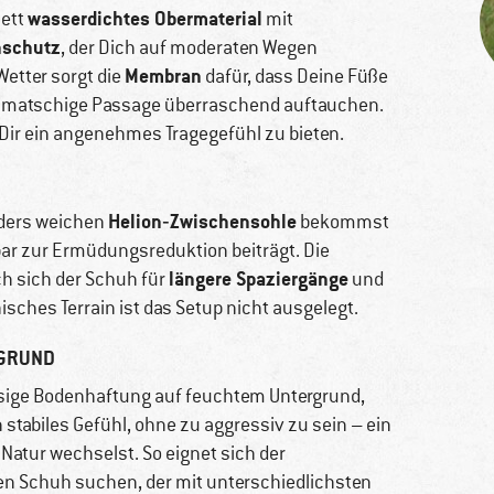
wasserdichtes Obermaterial
lett
mit
nschutz
, der Dich auf moderaten Wegen
Membran
Wetter sorgt die
dafür, dass Deine Füße
ine matschige Passage überraschend auftauchen.
 Dir ein angenehmes Tragegefühl zu bieten.
Helion‑Zwischensohle
ders weichen
bekommst
bar zur Ermüdungsreduktion beiträgt. Die
längere Spaziergänge
h sich der Schuh für
und
isches Terrain ist das Setup nicht ausgelegt.
RGRUND
ssige Bodenhaftung auf feuchtem Untergrund,
stabiles Gefühl, ohne zu aggressiv zu sein – ein
Natur wechselst. So eignet sich der
tigen Schuh suchen, der mit unterschiedlichsten