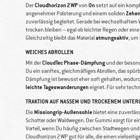
Cloudhorizon 2 WP
On
Der
von
setzt auf ein komp
Zehe
angenehmer Polsterung und einem soliden
zuverlässig begleitet. Gerade bei wechselhaftem 
trocken bleiben – egal ob leichter Regen oder e
atmungsaktiv
Gleichzeitig bleibt das Material
, um
WEICHES ABROLLEN
CloudTec Phase‑Dämpfung
Mit der
und der beson
Du ein sanftes, gleichmäßiges Abrollen, das spür
Dämpfung ist bewusst eher soft gehalten, wodurc
leichte Tageswanderungen
eignet. Für sehr techn
TRAKTION AUF NASSEM UND TROCKENEM UNTE
Missiongrip‑Außensohle
Die
bietet eine zuverlä
Schotter oder Waldwegen. Der Gummi sorgt für ein 
Vorteil, wenn Du häufig zwischen Stadtwegen und 
Cloudhorizon 2 WP gut für alle, die einen vielsei