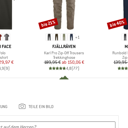
bis 40%
bis 21%
Rabatt
Rabatt
+
1
MARKE
M
 FACE
FJÄLLRÄVEN
M
Artikel
Artikel
olo
Karl Pro Zip-Off Trousers
Runbold I
ruppe
Produktgruppe
Pro
shirt
Trekkinghose
Zip
eis
duzierter Preis
Preis
reduzierter Preis
29,97 €
189,95 €
ab
150,06 €
139,95
4,9
(
9
)
4,8
(
77
)
TUNG
TEILE EIN BILD