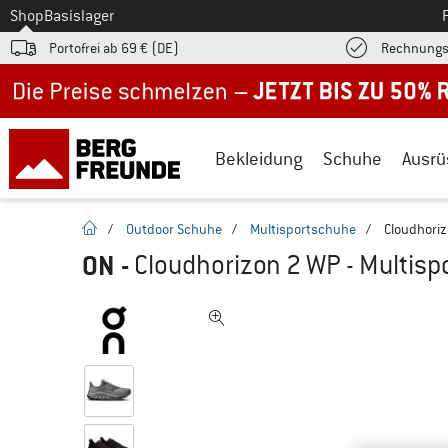
Zum
Shop
Basislager
Portofrei ab 69 € (DE)
Rechnungs
Jetzt bis zu 50% Rabatt im Sommer Sale
Bekleidung
Schuhe
Ausrü
Startseite
/
Outdoor Schuhe
/
Multisportschuhe
/
Cloudhoriz
ON
-
Cloudhorizon 2 WP - Multis