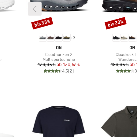
bis 33%
bis 23%
Rabatt
Rabatt
+
3
MARKE
MA
ON
ON
Artikel
Artikel
Cloudhorizon 2
Cloudrock 
Produktgruppe
Produktg
e
Multisportschuhe
Wandersc
Preis
reduzierter Preis
Pr
re
179,95 €
ab
120,57 €
189,95 €
ab
)
4,5
(
2
)
3