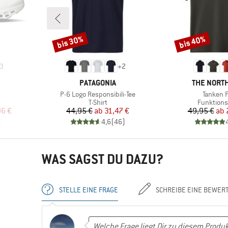
bis 30%
bis 40%
Rabatt
Rabatt
3
+
2
MARKE
MARKE
PATAGONIA
THE NORTH
Artikel
Artikel
P-6 Logo Responsibili-Tee
Tanken P
Produktgruppe
Produktg
T-Shirt
Funktions
rter Preis
Preis
reduzierter Preis
Pr
re
96 €
44,95 €
ab
31,47 €
49,95 €
ab
)
4,6
(
46
)
WAS SAGST DU DAZU?
STELLE EINE FRAGE
SCHREIBE EINE BEWER