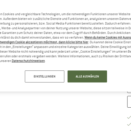
Gr
n Cookies und vergleichbare Technologien, um die notwendigen Funktionen unserer Website
n. Außerdem bieten wir zusätzliche Dienste und Funktionen an, analysieren unseren Datenv
Werbung zu personalisieren, bzw. Social Media-Funktionen bereitzustellen. Dadurch erfahren
, Werbe- und Analysepartner von deiner Nutzung unserer Website; diese sitzen teilweise in D
Garantien zum Schutz deiner Daten, etwa vor dem Zugriff durch Behörden. Durch Anklicken 
rklärst du dich damit einverstanden, dass wir so verfahren.
Wenn du keine Cookies mit Ausn
twendigen Cookie akzeptieren möchtest, dann klicke bitte hier
. Du kannst deine Cookie Eins
t in den „Einstellungen“ anpassen und einzelne Kategorien auswählen. Deine Einwilligung ist f
dieser Website nicht notwendig und kann jederzeit unter „Cookie Einstellungen“ im unteren B
G
errufen oder erstmals vergeben werden. Weitere Informationen, auch zu Risiken der Drittlan
n unseren
Datenschutzhinweisen
.
Li
M
EINSTELLUNGEN
ALLE AUSWÄHLEN