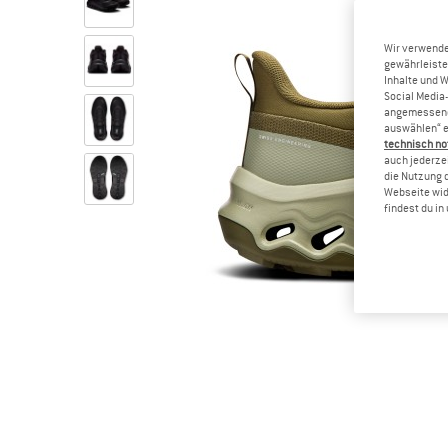
Wir verwende
gewährleiste
Inhalte und 
Social Media-
angemessene 
auswählen“ e
technisch no
auch jederzei
die Nutzung 
Webseite wid
findest du i