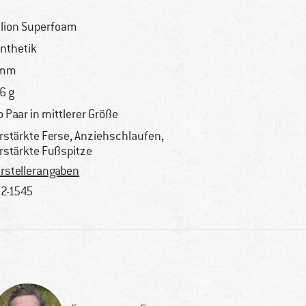
lion Superfoam
nthetik
 mm
6 g
o Paar in mittlerer Größe
rstärkte Ferse, Anziehschlaufen,
rstärkte Fußspitze
rstellerangaben
2-1545