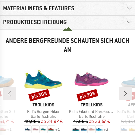
MATERIALINFOS & FEATURES
PRODUKTBESCHREIBUNG
ANDERE BERGFREUNDE SCHAUTEN SICH AUCH
AN
bis 30%
bis 30%
bis
Rabatt
Rabatt
Raba
KE
MARKE
MARKE
MA
L
TROLLKIDS
TROLLKIDS
AF
Artikel
Artikel
Artikel
otton 3.0
Kid's Bergen Hiker
Kid's Eikefjord Barefoot Hiker
Kid's Barfußsch
ruppe
Produktgruppe
Produktgruppe
Pro
huhe
Barfußschuhe
Barfußschuhe
Bar
eis
duzierter Preis
Preis
reduzierter Preis
Preis
reduzierter Preis
63,71 €
49,95 €
ab
34,97 €
47,95 €
ab
33,57 €
64,95 
+
1
+
1
+
3