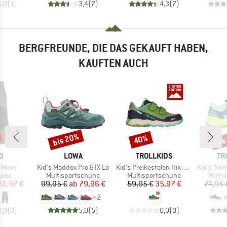
5,0
(
1
)
3,4
(
7
)
4,3
(
7
)
BERGFREUNDE, DIE DAS GEKAUFT HABEN,
KAUFTEN AUCH
bis 20%
bis
40%
Rabatt
Rabatt
Raba
E
MARKE
MARKE
MA
D
LOWA
TROLLKIDS
TR
Artikel
Artikel
Artikel
a Move
Kid's Maddox Pro GTX Lo
Kid's Preikestolen Hiker Exclusive
Kid's Trollf
gruppe
Produktgruppe
Produktgruppe
Produ
hose
Multisportschuhe
Multisportschuhe
Multi
eis
duzierter Preis
Preis
reduzierter Preis
Preis
reduzierter Preis
51,97 €
99,95 €
ab
79,96 €
59,95 €
35,97 €
74,95 
+
2
0,0
(
0
)
5,0
(
5
)
0,0
(
0
)