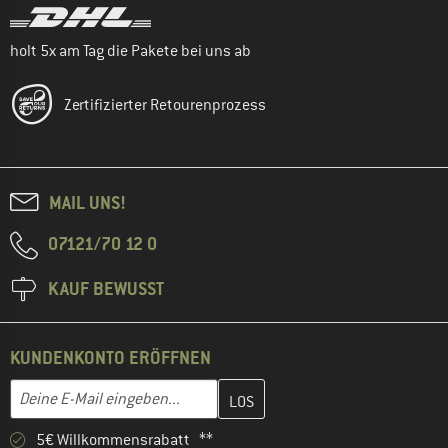
holt 5x am Tag die Pakete bei uns ab
Zertifizierter Retourenprozess
MAIL UNS!
07121/70 12 0
KAUF BEWUSST
KUNDENKONTO ERÖFFNEN
Gib hier deine E-Mail-Adresse ein und erstelle im nächsten Schri
E-Mail-Adresse
5€ Willkommensrabatt **