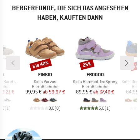
BERGFREUNDE, DIE SICH DAS ANGESEHEN
HABEN, KAUFTEN DANN
bis 40%
bis
25%
Rabatt
Rabatt
Raba
E
MARKE
MARKE
DO
FINKID
FRODDO
Artikel
Artikel
Artikel
 Barefoot
Kid's Varvas
Kid's Barefoot Tex Spring
Kid's Den
ruppe
Produktgruppe
Produktgruppe
Pro
huhe
Barfußschuhe
Barfußschuhe
Bar
eis
duzierter Preis
Preis
reduzierter Preis
Preis
reduzierter Preis
56,21 €
99,95 €
ab
59,97 €
89,95 €
ab
67,46 €
84,95 
5,0
(
1
)
0,0
(
0
)
5,0
(
1
)