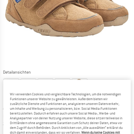
Detailansichten
Wir verwenden Cookies und vergleichbare Technologien, um die notwendigen
Funktionen unserer Website zu gewährleisten. Außerdem bieten wir
zusätzliche Dienste und Funktionen an, analysieren unseren Datenverkehr,
Ursprünglicher Preis :
Preis:
99,95
€
um Inhalte und Werbung zu personalisieren, bzw. Social Media-Funktionen
bereitzustellen. Dadurch erfahren auch unsere Social Media-, Werbe- und
64,97
€
inkl. MwSt.
Analysepartner von deiner Nutzung unserer Website; diese sitzen teilweise in
Informationen zu den Versandkosten. Öffnet sich in ei
zzgl. Versandkosten
Drittländern ohne angemessene Garantien zum Schutz deiner Daten, etwa vor
dem Zugriff durch Behörden. Durch Anklicken von „Alle auswählen“ erklärst du
dich damit einverstanden, dass wir so verfahren.
Wenn du keine Cookies mit