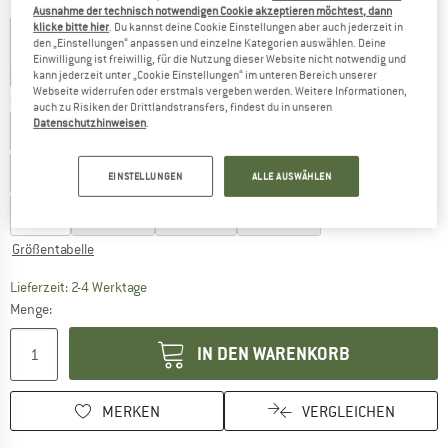
Farbe:
Almond
Ausnahme der technisch notwendigen Cookie akzeptieren möchtest, dann
klicke bitte hier
. Du kannst deine Cookie Einstellungen aber auch jederzeit in
den „Einstellungen“ anpassen und einzelne Kategorien auswählen. Deine
Einwilligung ist freiwillig, für die Nutzung dieser Website nicht notwendig und
30%
35%
35%
kann jederzeit unter „Cookie Einstellungen“ im unteren Bereich unserer
Webseite widerrufen oder erstmals vergeben werden. Weitere Informationen,
Größe wählen:
auch zu Risiken der Drittlandstransfers, findest du in unseren
Datenschutzhinweisen
.
EU
23
EU
24
EU
25
EU
26
EU
27
EU
28
EU
29
EU
30
EU
31
EU
32
EU
33
EU
34
EINSTELLUNGEN
ALLE AUSWÄHLEN
EU
35
EU
36
EU
37
EU
38
Größentabelle
Der Link öffnet sich in einer Infobox und beinhaltet
Lieferzeit: 2-4 Werktage
Menge:
IN DEN WARENKORB
MERKEN
VERGLEICHEN