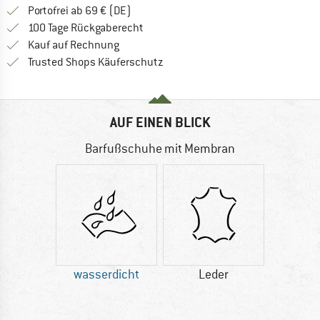
Finde mehr Informationen zu den Versan
Portofrei ab 69 € (DE)
Gehe hier zu den Rückgabe-Richtlinie
100 Tage Rückgaberecht
Finde die Zahlungs-Infos hier! Öffnet sich 
Kauf auf Rechnung
Finde alle Infos hier!
Trusted Shops Käuferschutz
AUF EINEN BLICK
Barfußschuhe mit Membran
wasserdicht
Leder