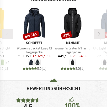
bis 35%
43%
25
Rabatt
Rabatt
Raba
E
MARKE
MARKE
M
D
SCHÖFFEL
MAMMUT
M
Artikel
Artikel
Artikel
 Bright
Women's Jacket Easy XT
Women's Crater IV Hardshell Hooded Jacket
Alto Light Har
tgruppe
Produktgruppe
Produktgruppe
Pr
ck
Regenjacke
Regenjacke
Re
eis
Preis
reduzierter Preis
Preis
reduzierter Preis
5 €
199,95 €
ab
129,97 €
449,95 €
256,47 €
239,95
+
4
5,0
(
1
)
5,0
(
1
)
5,0
(
1
)
BEWERTUNGSÜBERSICHT
100%
4,6