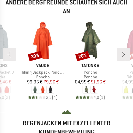
ANDERE BERGFREUNDE SCHAUTEN SICH AUCH
AN
20%
20%
20
Rabatt
Rabatt
Raba
MARKE
MARKE
SONS
VAUDE
TATONKA
Artikel
Artikel
Ar
Jacket 3
Hiking Backpack Poncho II
Poncho
V
gruppe
Produktgruppe
Produktgruppe
Pro
cke
Poncho
Poncho
Fah
eis
duzierter Preis
Preis
reduzierter Preis
Preis
reduzierter Preis
2,46 €
99,95 €
79,96 €
64,95 €
51,96 €
54,95
5,0
(
2
)
2,5
(
4
)
4,0
(
1
)
REGENJACKEN MIT EXZELLENTER
KUNDENBEWERTUNG