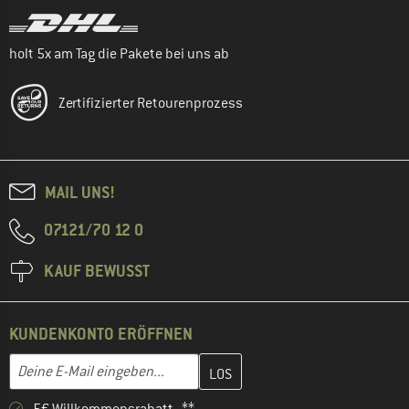
holt 5x am Tag die Pakete bei uns ab
Zertifizierter Retourenprozess
MAIL UNS!
07121/70 12 0
KAUF BEWUSST
KUNDENKONTO ERÖFFNEN
Gib hier deine E-Mail-Adresse ein und erstelle im nächsten Schri
E-Mail-Adresse