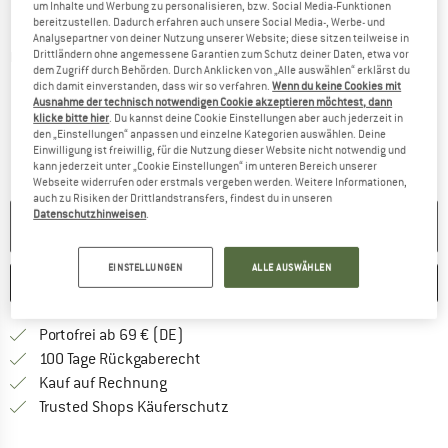
um Inhalte und Werbung zu personalisieren, bzw. Social Media-Funktionen
bereitzustellen. Dadurch erfahren auch unsere Social Media-, Werbe- und
Analysepartner von deiner Nutzung unserer Website; diese sitzen teilweise in
Drittländern ohne angemessene Garantien zum Schutz deiner Daten, etwa vor
Detailansichten
dem Zugriff durch Behörden. Durch Anklicken von „Alle auswählen“ erklärst du
dich damit einverstanden, dass wir so verfahren.
Wenn du keine Cookies mit
Ausnahme der technisch notwendigen Cookie akzeptieren möchtest, dann
klicke bitte hier
. Du kannst deine Cookie Einstellungen aber auch jederzeit in
den „Einstellungen“ anpassen und einzelne Kategorien auswählen. Deine
Einwilligung ist freiwillig, für die Nutzung dieser Website nicht notwendig und
kann jederzeit unter „Cookie Einstellungen“ im unteren Bereich unserer
Webseite widerrufen oder erstmals vergeben werden. Weitere Informationen,
auch zu Risiken der Drittlandstransfers, findest du in unseren
Datenschutzhinweisen
.
NICHT MEHR LIEFERBAR
EINSTELLUNGEN
ALLE AUSWÄHLEN
MERKEN
VERGLEICHEN
Finde mehr Informationen zu den Versan
Portofrei ab 69 € (DE)
Gehe hier zu den Rückgabe-Richtlinie
100 Tage Rückgaberecht
Finde die Zahlungs-Infos hier! Öffnet sich 
Kauf auf Rechnung
Finde alle Infos hier!
Trusted Shops Käuferschutz