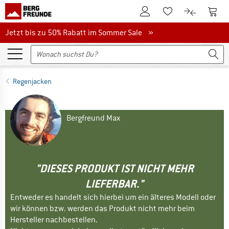
Zum Kundenkonto
Zum 
Zum Merkzettel.
Zum Produk
Jetzt bis zu 50% Rabatt im Sommer Sale
Jetzt bis zu 50% Rabatt im Sommer Sale »
Regenjacken
Bergfreund Max
"DIESES PRODUKT IST NICHT MEHR
LIEFERBAR."
Entweder es handelt sich hierbei um ein älteres Modell oder
wir können bzw. werden das Produkt nicht mehr beim
Hersteller nachbestellen.