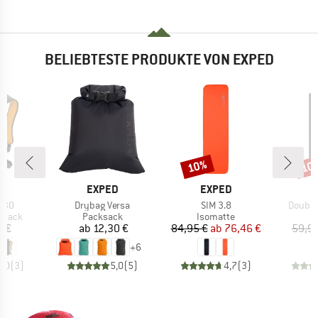
BELIEBTESTE PRODUKTE VON EXPED
10%
10
Rabatt
Raba
E
MARKE
MARKE
D
EXPED
EXPED
Artikel
Artikel
Artikel
e 30
Drybag Versa
SIM 3.8
Double
uppe
Produktgruppe
Produktgruppe
P
ksack
Packsack
Isomatte
I
eis
Preis
Preis
reduzierter Preis
5 €
ab
12,30 €
84,95 €
ab
76,46 €
59,95
+
6
5,0
(
3
)
5,0
(
5
)
4,7
(
3
)