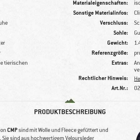
Materialeigenschaften:
is
Sonstige Materialinfos:
Cl
Verschluss:
huhe
Sc
Sohle:
Gu
Gewicht:
ter
1.
Referenzgröße:
r
pr
Extras:
le tierischen
An
ve
Rechtlicher Hinweis:
He
Art.Nr.:
02
PRODUKTBESCHREIBUNG
CMP
von
sind mit Wolle und Fleece gefüttert und
. Sie sind aus hochwertigem Veloursleder