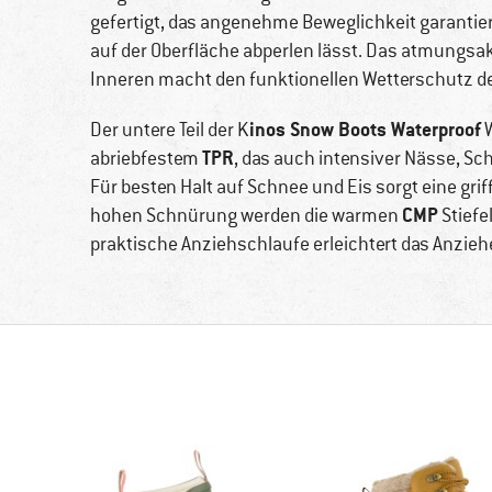
gefertigt, das angenehme Beweglichkeit garantier
auf der Oberfläche abperlen lässt. Das atmungsa
Inneren macht den funktionellen Wetterschutz d
inos Snow Boots Waterproof
Der untere Teil der K
W
TPR
abriebfestem
, das auch intensiver Nässe, 
Für besten Halt auf Schnee und Eis sorgt eine grif
CMP
hohen Schnürung werden die warmen
Stiefe
praktische Anziehschlaufe erleichtert das Anziehe