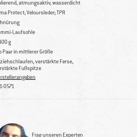
olierend, atmungsaktiv, wasserdicht
ima Protect; Veloursleder; TPR
hnürung
mmi-Laufsohle
400 g
o Paar in mittlerer Größe
ziehschlaufen, verstärkte Ferse,
rstärkte Fußspitze
rstellerangaben
1-0571
Frag unseren Experten