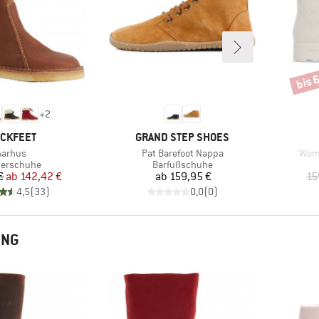
bis 
Rabat
+
2
RKE
MARKE
CKFEET
GRAND STEP SHOES
rtikel
Artikel
Artik
Aarhus
Pat Barefoot Nappa
Wome
duktgruppe
Produktgruppe
terschuhe
Barfußschuhe
Preis
reduzierter Preis
Preis
€
ab
142,42 €
ab
159,95 €
15
4,5
(
33
)
0,0
(
0
)
UNG