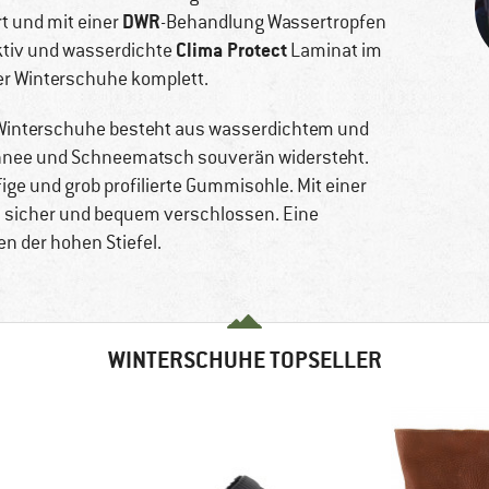
DWR
t und mit einer
-Behandlung Wassertropfen
Clima Protect
ktiv und wasserdichte
Laminat im
er Winterschuhe komplett.
interschuhe besteht aus wasserdichtem und
Schnee und Schneematsch souverän widersteht.
fige und grob profilierte Gummisohle. Mit einer
l sicher und bequem verschlossen. Eine
n der hohen Stiefel.
WINTERSCHUHE TOPSELLER