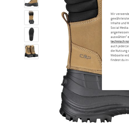
Wir verwende
gewährleiste
Inhalte und 
Social Media-
angemessene 
auswählen“ e
technisch no
auch jederzei
die Nutzung 
Webseite wid
findest du i