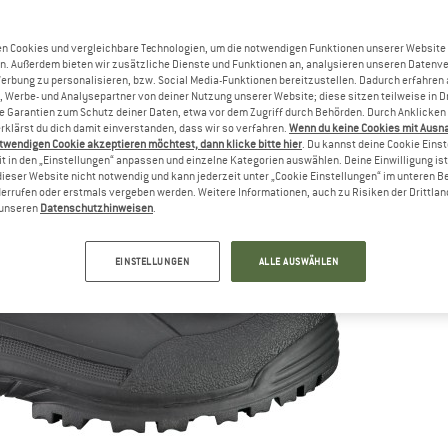
n Cookies und vergleichbare Technologien, um die notwendigen Funktionen unserer Website
n. Außerdem bieten wir zusätzliche Dienste und Funktionen an, analysieren unseren Datenv
Werbung zu personalisieren, bzw. Social Media-Funktionen bereitzustellen. Dadurch erfahren
, Werbe- und Analysepartner von deiner Nutzung unserer Website; diese sitzen teilweise in D
Garantien zum Schutz deiner Daten, etwa vor dem Zugriff durch Behörden. Durch Anklicken 
rklärst du dich damit einverstanden, dass wir so verfahren.
Wenn du keine Cookies mit Ausn
twendigen Cookie akzeptieren möchtest, dann klicke bitte hier
. Du kannst deine Cookie Eins
t in den „Einstellungen“ anpassen und einzelne Kategorien auswählen. Deine Einwilligung ist f
dieser Website nicht notwendig und kann jederzeit unter „Cookie Einstellungen“ im unteren B
errufen oder erstmals vergeben werden. Weitere Informationen, auch zu Risiken der Drittlan
n unseren
Datenschutzhinweisen
.
EINSTELLUNGEN
ALLE AUSWÄHLEN