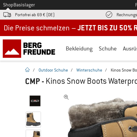
Zum
Shop
Basislager
Portofrei ab 69 € (DE)
Rechnungs
Jetzt bis zu 50% Rabatt im Sommer Sale
Bekleidung
Schuhe
Ausrü
Startseite
/
Outdoor Schuhe
/
Winterschuhe
/
Kinos Snow Bo
CMP
-
Kinos Snow Boots Waterpro