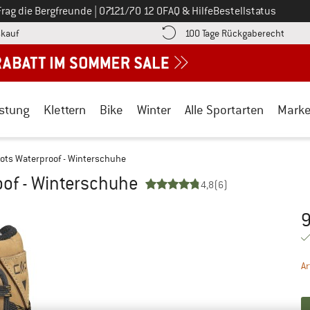
Ruf uns an unter
Frag die Bergfreunde
|
07121/70 12 0
FAQ & Hilfe
Bestellstatus
Finde die Zahlungs-Infos hier! Öffnet sich in einer Infobox
Gehe h
kauf
100 Tage Rückgaberecht
stung
Klettern
Bike
Winter
Alle Sportarten
Mark
ots Waterproof - Winterschuhe
of - Winterschuhe
4,8
(6)
9
Pr
Ar