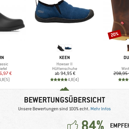
20%
Rabatt
MARKE
MA
RN
KEEN
DU
Artikel
assic
Howser II
ruppe
Produktgruppe
Pro
efel
Hüttenschuhe
Win
eis
duzierter Preis
Preis
6,97 €
ab
94,95 €
298,95 
4,8
(
5
)
4,8
(
4
)
BEWERTUNGSÜBERSICHT
Unsere Bewertungen sind 100% echt.
Mehr Infos
84%
EMPFE