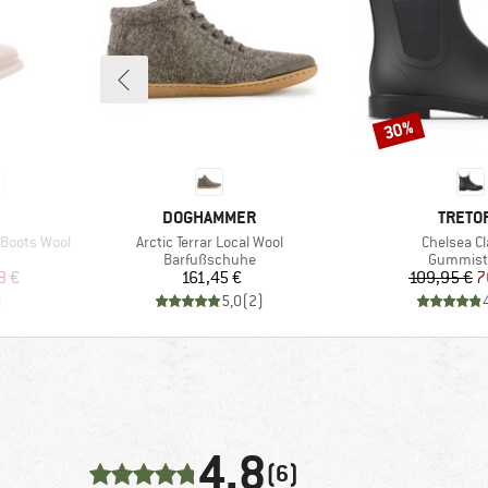
30%
Rabatt
MARKE
MARKE
DOGHAMMER
TRETO
Artikel
Artikel
Boots Wool
Arctic Terrar Local Wool
Chelsea Cl
Produktgruppe
Produktg
Barfußschuhe
Gummisti
rter Preis
Preis
Pr
re
8 €
161,45 €
109,95 €
7
)
5,0
(
2
)
4,8
(6)