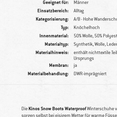
Geeignet für:
Männer
Einsatzbereich:
Alltag
Kategorisierung:
A/B - Hohe Wandersc
Typ:
Knöchelhoch
Innenmaterial:
50% Wolle, 50% Polyes
Materialtyp:
Synthetik, Wolle, Lede
Materialhinweis:
enthält nichttextile Tei
Ursprungs
Membran:
ja
Materialbehandlung:
DWR-imprägniert
Kinos Snow Boots Waterproof
Die
Winterschuhe 
sorgen selbst bei eisigem Wetter für warme Füsse