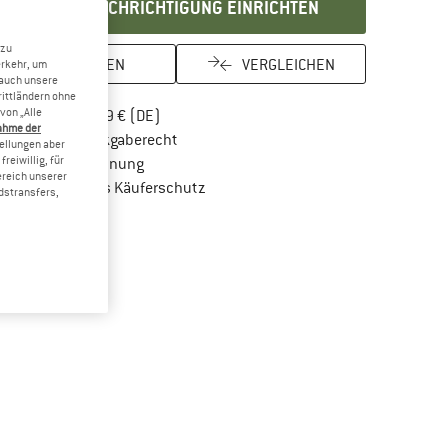
BENACHRICHTIGUNG EINRICHTEN
 zu
MERKEN
VERGLEICHEN
erkehr, um
 auch unsere
rittländern ohne
von „Alle
Finde mehr Informationen zu den Versandkos
Portofrei ab 69 € (DE)
ahme der
Gehe hier zu den Rückgabe-Richtlinien Öf
100 Tage Rückgaberecht
tellungen aber
reiwillig, für
Finde die Zahlungs-Infos hier! Öffnet sich in 
Kauf auf Rechnung
ereich unserer
Finde alle Infos hier!
Trusted Shops Käuferschutz
dstransfers,