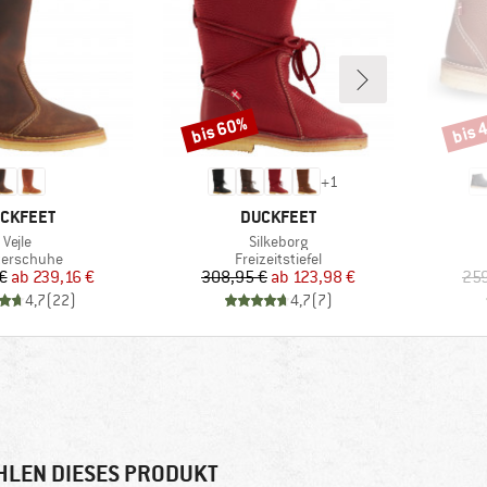
bis 60%
bis 
Rabatt
Rabat
+
1
RKE
MARKE
CKFEET
DUCKFEET
Artikel
Artikel
Vejle
Silkeborg
duktgruppe
Produktgruppe
terschuhe
Freizeitstiefel
Preis
reduzierter Preis
Preis
reduzierter Preis
€
ab
239,16 €
308,95 €
ab
123,98 €
259
4,7
(
22
)
4,7
(
7
)
HLEN DIESES PRODUKT