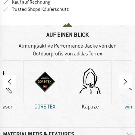
Finde die Zahlungs-Infos hier! Öffnet sich 
Kauf auf Rechnung
Finde alle Infos hier!
Trusted Shops Käuferschutz
AUF EINEN BLICK
Atmungsaktive Performance-Jacke von den
Outdoorprofis von adidas Terrex
faser
GORE-TEX
Kapuze
wind
MATERIALINFOS & FEATURES