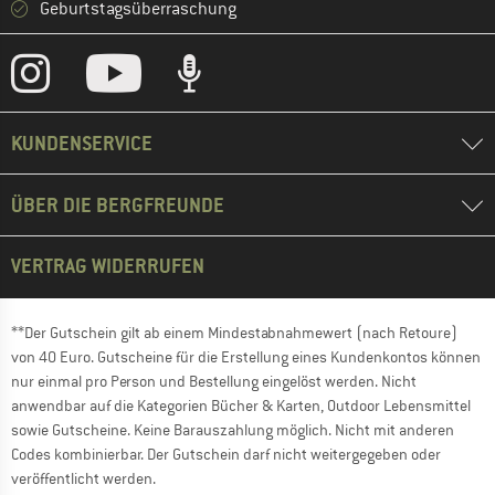
Geburtstagsüberraschung
KUNDENSERVICE
ÜBER DIE BERGFREUNDE
VERTRAG WIDERRUFEN
**Der Gutschein gilt ab einem Mindestabnahmewert (nach Retoure)
von 40 Euro. Gutscheine für die Erstellung eines Kundenkontos können
nur einmal pro Person und Bestellung eingelöst werden. Nicht
anwendbar auf die Kategorien Bücher & Karten, Outdoor Lebensmittel
sowie Gutscheine. Keine Barauszahlung möglich. Nicht mit anderen
Codes kombinierbar. Der Gutschein darf nicht weitergegeben oder
veröffentlicht werden.