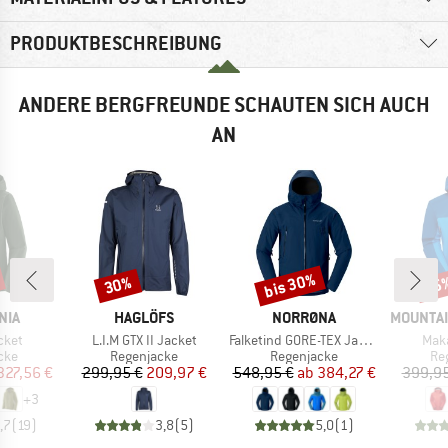
PRODUKTBESCHREIBUNG
ANDERE BERGFREUNDE SCHAUTEN SICH AUCH
AN
bis 30%
30%
25
Rabatt
Rabatt
Raba
MARKE
MARKE
MARKE
NIA
HAGLÖFS
NORRØNA
MOUNTAI
Artikel
Artikel
Artik
acket
L.I.M GTX II Jacket
Falketind GORE-TEX Jacket
Maka
gruppe
Produktgruppe
Produktgruppe
Pr
cke
Regenjacke
Regenjacke
Re
eis
duzierter Preis
Preis
reduzierter Preis
Preis
reduzierter Preis
327,56 €
299,95 €
209,97 €
548,95 €
ab
384,27 €
399,95
+
3
,7
(
19
)
3,8
(
5
)
5,0
(
1
)