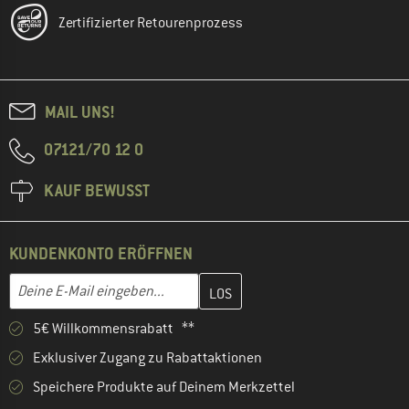
Zertifizierter Retourenprozess
MAIL UNS!
07121/70 12 0
KAUF BEWUSST
KUNDENKONTO ERÖFFNEN
Gib hier deine E-Mail-Adresse ein und erstelle im nächsten Schri
E-Mail-Adresse
5€ Willkommensrabatt **
Exklusiver Zugang zu Rabattaktionen
Speichere Produkte auf Deinem Merkzettel