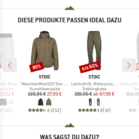
DIESE PRODUKTE PASSEN IDEAL DAZU
bis 60%
80%
35
Rabatt
Rabatt
Raba
KE
MARKE
MARKE
C
STOIC
STOIC
Artikel
Artikel
Artikel
nSt. Boxer
MountainWool120 StorboSt. Hoody
LaisholmSt. Waterproof Tour Pants
KalmarSt. 3L Fu
ppe
Produktgruppe
Produktgruppe
Pr
rwäsche
Kunstfaserjacke
Trekkinghose
Re
eis
duzierter Preis
Preis
reduzierter Preis
Preis
reduzierter Preis
23,82 €
139,95 €
27,99 €
219,95 €
ab
87,98 €
169,9
+
16
,4
(
140
)
4,3
(
52
)
4,8
(
14
)
WAS SAGST DU DAZU?