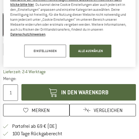
klicke bitte hier
. Du kannst deine Cookie Einstellungen aber auch jederzeit in
den „Einstellungen“ anpassen und einzelne Kategorien auswählen. Deine
Farbe:
Black
Einwilligung ist freiwillig, für die Nutzung dieser Website nicht notwendig und
kann jederzeit unter „Cookie Einstellungen“ im unteren Bereich unserer
Webseite widerrufen oder erstmals vergeben werden. Weitere Informationen,
auch zu Risiken der Drittlandstransfers, findest du in unseren
30%
Datenschutzhinweisen
.
Größe wählen:
XS
S
M
L
XL
XXL
EINSTELLUNGEN
ALLE AUSWÄHLEN
Größentabelle
Der Link öffnet sich in einer Infobox und beinhaltet
Lieferzeit: 2-4 Werktage
Menge:
IN DEN WARENKORB
MERKEN
VERGLEICHEN
Finde mehr Informationen zu den Versan
Portofrei ab 69 € (DE)
Gehe hier zu den Rückgabe-Richtlinie
100 Tage Rückgaberecht