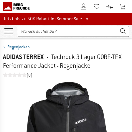
Zum Kundenkonto
Zum 
Zum Merkzettel.
Zum Produk
Jetzt bis zu 50% Rabatt im Sommer Sale
Jetzt bis zu 50% Rabatt im Sommer Sale »
Regenjacken
ADIDAS TERREX
-
Techrock 3 Layer GORE-TEX
Performance Jacket - Regenjacke
(0)