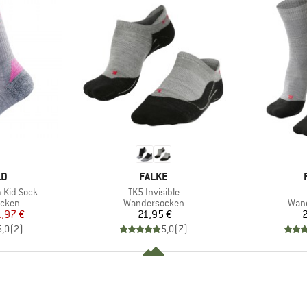
E
MARKE
LD
FALKE
Artikel
 Kid Sock
TK5 Invisible
ruppe
Produktgruppe
Prod
cken
Wandersocken
Wan
eis
duzierter Preis
Preis
,97 €
21,95 €
2
5,0
(
2
)
5,0
(
7
)