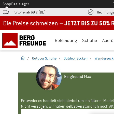
Zum
Shop
Basislager
Portofrei ab 69 € (DE)
Rechnungs
Jetzt bis zu 50% Rabatt im Sommer Sale
Bekleidung
Schuhe
Ausrü
Startseite
/
Outdoor Schuhe
/
Outdoor Socken
/
Wandersock
Bergfreund Max
Entweder es handelt sich hierbei um ein älteres Mode
Nicht verzagen, wir haben selbstverständlich noch Alte