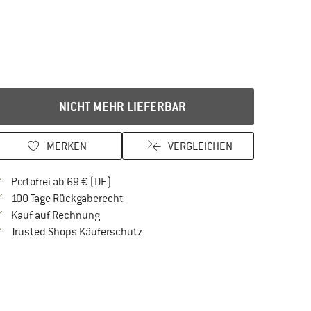
NICHT MEHR LIEFERBAR
MERKEN
VERGLEICHEN
Finde mehr Informationen zu den Versandkos
Portofrei ab 69 € (DE)
Gehe hier zu den Rückgabe-Richtlinien Öf
100 Tage Rückgaberecht
Finde die Zahlungs-Infos hier! Öffnet sich in 
Kauf auf Rechnung
Finde alle Infos hier!
Trusted Shops Käuferschutz