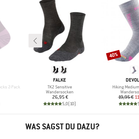
40%
Rabatt
MARKE
MARK
FALKE
DEVO
Artikel
Artikel
ocks 2-Pack
TK2 Sensitive
Hiking Medium
Produktgruppe
Produktg
Wandersocken
Wanderso
Preis
Pr
re
26,95 €
19,95 €
11
)
5,0
(
10
)
WAS SAGST DU DAZU?