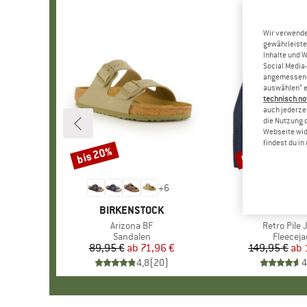
Wir verwende
gewährleiste
Inhalte und 
Social Media-
angemessene 
auswählen“ e
technisch no
auch jederzei
die Nutzung 
Webseite wid
findest du i
bis 20%
bis 32%
Rabatt
Rabatt
+
6
MARKE
BIRKENSTOCK
MARKE
PATAGO
Artikel
Arizona BF
Artikel
Retro Pile 
Produktgruppe
Sandalen
Produkt
Fleeceja
89,95 €
ab
Preis
reduzierter Preis
71,96 €
149,95 €
ab
Pr
re
4,8
(
20
)
4