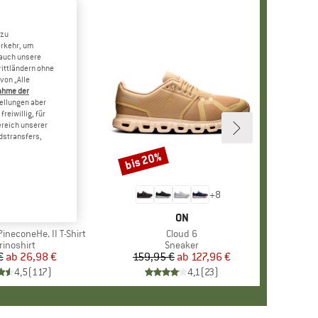
 zu
erkehr, um
 auch unsere
rittländern ohne
von „Alle
ahme der
tellungen aber
reiwillig, für
ereich unserer
dstransfers,
bis 20%
Rabatt
+
4
+
8
RKE
ER PEAK
MARKE
ON
ineconeHe. II T-Shirt
Artikel
Cloud 6
oduktgruppe
rinoshirt
Produktgruppe
Sneaker
€
ab
Preis
reduzierter Preis
26,98 €
159,95 €
ab
Preis
reduzierter Preis
127,96 €
4,5
(
117
)
4,1
(
23
)