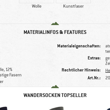
Wolle
Kunstfaser
MATERIALINFOS & FEATURES
Materialeigenschaften:
at
te
Extras:
ge
Ze
le, 12%
Rechtlicher Hinweis:
He
stige Fasern
Art.Nr.:
20
er
WANDERSOCKEN TOPSELLER