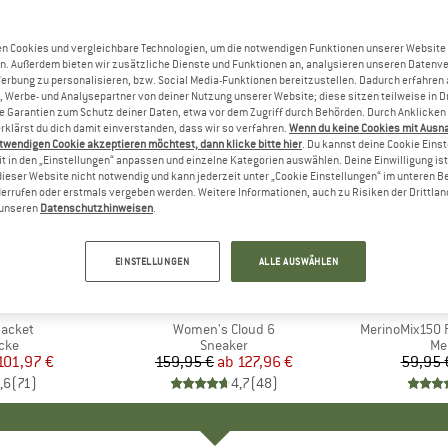
n Cookies und vergleichbare Technologien, um die notwendigen Funktionen unserer Website
n. Außerdem bieten wir zusätzliche Dienste und Funktionen an, analysieren unseren Datenv
Werbung zu personalisieren, bzw. Social Media-Funktionen bereitzustellen. Dadurch erfahren
, Werbe- und Analysepartner von deiner Nutzung unserer Website; diese sitzen teilweise in D
Garantien zum Schutz deiner Daten, etwa vor dem Zugriff durch Behörden. Durch Anklicken 
rklärst du dich damit einverstanden, dass wir so verfahren.
Wenn du keine Cookies mit Ausn
twendigen Cookie akzeptieren möchtest, dann klicke bitte hier
. Du kannst deine Cookie Eins
t in den „Einstellungen“ anpassen und einzelne Kategorien auswählen. Deine Einwilligung ist f
dieser Website nicht notwendig und kann jederzeit unter „Cookie Einstellungen“ im unteren B
errufen oder erstmals vergeben werden. Weitere Informationen, auch zu Risiken der Drittlan
n unseren
Datenschutzhinweisen
.
bis 20%
bis 55%
Rabatt
Rabatt
EINSTELLUNGEN
ALLE AUSWÄHLEN
+
1
+
9
NIA
MARKE
ON
MA
HEB
Jacket
Artikel
Women's Cloud 6
Artikel
MerinoMix150 P
gruppe
cke
Produktgruppe
Sneaker
Pr
Me
eis
duzierter Preis
101,97 €
159,95 €
ab
Preis
reduzierter Preis
127,96 €
59,95 
,6
(
71
)
4,7
(
48
)