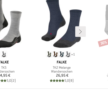
30%
Rabat
+
1
MARKE
MARKE
FALKE
FALKE
Artikel
Artikel
TK5
TK2 Melange
uktgruppe
Produktgruppe
dersocken
Wandersocken
Preis
Preis
4,95 €
26,95 €
5,0
(
2
)
5,0
(
8
)