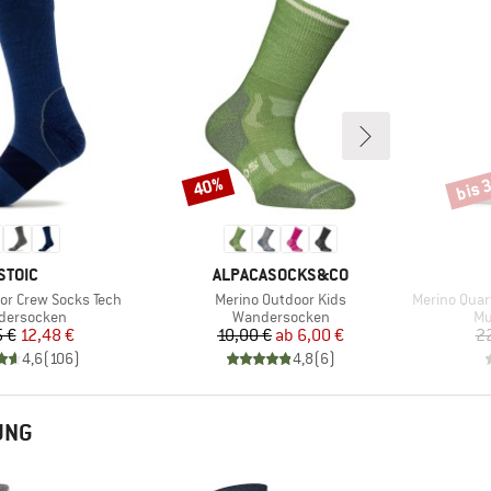
bis 
40%
Rabatt
Rabat
MARKE
MARKE
STOIC
ALPACASOCKS&CO
Artikel
Artikel
or Crew Socks Tech
Merino Outdoor Kids
Merino Quart
uktgruppe
Produktgruppe
Pr
dersocken
Wandersocken
Mu
Preis
reduzierter Preis
Preis
reduzierter Preis
5 €
12,48 €
10,00 €
ab
6,00 €
2
4,6
(
106
)
4,8
(
6
)
UNG