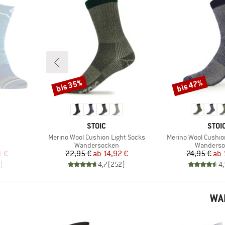
bis 35%
bis 47%
Rabatt
Rabatt
MARKE
MAR
STOIC
STOI
Artikel
Artikel
s
Merino Wool Cushion Light Socks
Merino Wool Cushi
e
Produktgruppe
Produktg
Wandersocken
Wanderso
rter Preis
Preis
reduzierter Preis
Pr
re
1 €
22,95 €
ab
14,92 €
24,95 €
ab
)
4,7
(
252
)
4,
WA