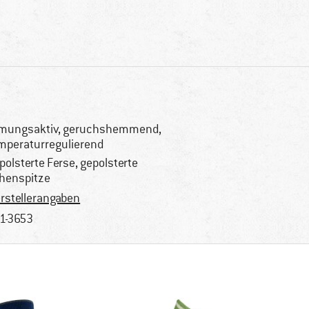
mungsaktiv, geruchshemmend,
mperaturregulierend
polsterte Ferse, gepolsterte
henspitze
rstellerangaben
1-3653