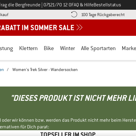
Ruf uns an unter
Frag die Bergfreunde
|
07121/70 12 0
FAQ & Hilfe
Bestellstatus
Finde die Zahlungs-Infos hier! Öffnet sich in einer Infobox
Gehe h
kauf
100 Tage Rückgaberecht
stung
Klettern
Bike
Winter
Alle Sportarten
Mark
en
/
Women's Trek Silver - Wandersocken
"DIESES PRODUKT IST NICHT MEHR L
ll oder wir können bzw. werden das Produkt nicht mehr beim Herste
rnativen für Dich parat:
TOPSELLER IM SHOP