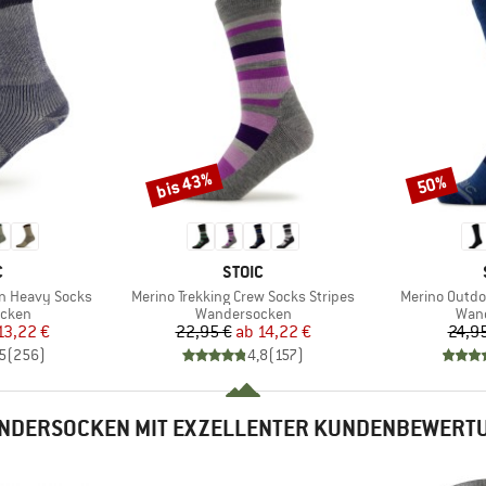
bis 43%
50%
Rabatt
Rabatt
KE
MARKE
C
STOIC
Artikel
Artikel
on Heavy Socks
Merino Trekking Crew Socks Stripes
Merino Outdo
ruppe
Produktgruppe
Prod
cken
Wandersocken
Wan
eis
duzierter Preis
Preis
reduzierter Preis
13,22 €
22,95 €
ab
14,22 €
24,9
5
(
256
)
4,8
(
157
)
NDERSOCKEN MIT EXZELLENTER KUNDENBEWERT