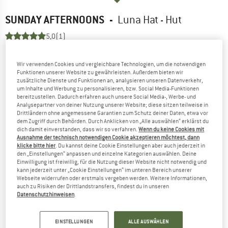
SUNDAY AFTERNOONS
-
Luna Hat - Hut
5,0
(1)
Wir verwenden Cookies und vergleichbare Technologien, um die notwendigen
Funktionen unserer Website zu gewährleisten. Außerdem bieten wir
zusätzliche Dienste und Funktionen an, analysieren unseren Datenverkehr,
um Inhalte und Werbung zu personalisieren, bzw. Social Media-Funktionen
bereitzustellen. Dadurch erfahren auch unsere Social Media-, Werbe- und
Analysepartner von deiner Nutzung unserer Website; diese sitzen teilweise in
Drittländern ohne angemessene Garantien zum Schutz deiner Daten, etwa vor
dem Zugriff durch Behörden. Durch Anklicken von „Alle auswählen“ erklärst du
dich damit einverstanden, dass wir so verfahren.
Wenn du keine Cookies mit
Ausnahme der technisch notwendigen Cookie akzeptieren möchtest, dann
klicke bitte hier
. Du kannst deine Cookie Einstellungen aber auch jederzeit in
den „Einstellungen“ anpassen und einzelne Kategorien auswählen. Deine
Einwilligung ist freiwillig, für die Nutzung dieser Website nicht notwendig und
kann jederzeit unter „Cookie Einstellungen“ im unteren Bereich unserer
Webseite widerrufen oder erstmals vergeben werden. Weitere Informationen,
auch zu Risiken der Drittlandstransfers, findest du in unseren
Datenschutzhinweisen
.
EINSTELLUNGEN
ALLE AUSWÄHLEN