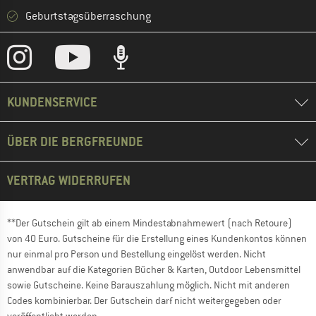
Geburtstagsüberraschung
KUNDENSERVICE
ÜBER DIE BERGFREUNDE
VERTRAG WIDERRUFEN
**Der Gutschein gilt ab einem Mindestabnahmewert (nach Retoure)
von 40 Euro. Gutscheine für die Erstellung eines Kundenkontos können
nur einmal pro Person und Bestellung eingelöst werden. Nicht
anwendbar auf die Kategorien Bücher & Karten, Outdoor Lebensmittel
sowie Gutscheine. Keine Barauszahlung möglich. Nicht mit anderen
Codes kombinierbar. Der Gutschein darf nicht weitergegeben oder