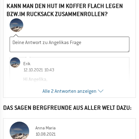
KANN MAN DEN HUT IM KOFFER FLACH LEGEN
BZW.IM RUCKSACK ZUSAMMENROLLEN?
Erik
12.10.2021 10:43
Hi Angelika,
dieser Hut ist klein packbar, sprich kann
Alle 2 Antworten anzeigen
flach gelegt werden, auch für den Rucksack
passend gemacht werden und kann dann
wieder ganz einfach und spurlos in die
DAS SAGEN BERGFREUNDE AUS ALLER WELT DAZU:
ursprüngliche Form gebracht werden.
Beste Grüße, Erik
Anna Maria
0
0
10.08.2021