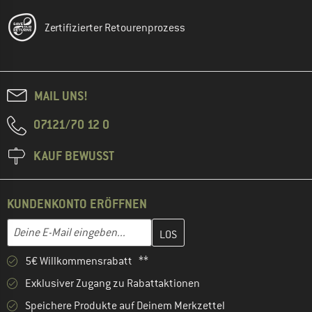
Zertifizierter Retourenprozess
MAIL UNS!
07121/70 12 0
KAUF BEWUSST
KUNDENKONTO ERÖFFNEN
Gib hier deine E-Mail-Adresse ein und erstelle im nächsten Schri
Deine E-Mail eingeben...
5€ Willkommensrabatt **
Exklusiver Zugang zu Rabattaktionen
Speichere Produkte auf Deinem Merkzettel