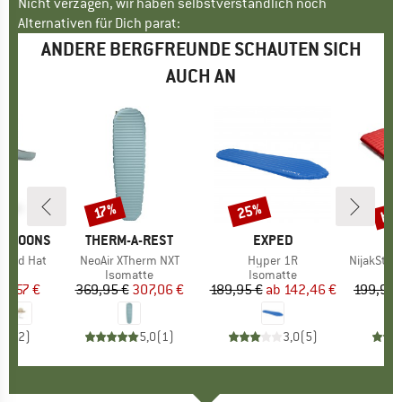
Nicht verzagen, wir haben selbstverständlich noch
Alternativen für Dich parat:
ANDERE BERGFREUNDE SCHAUTEN SICH
AUCH AN
bis
25%
17%
Rabatt
Rabatt
Raba
ERNOONS
MARKE
THERM-A-REST
MARKE
EXPED
yard Hat
Artikel
NeoAir XTherm NXT
Artikel
Hyper 1R
Artikel
NijakSt. II 
duktgruppe
Produktgruppe
Isomatte
Produktgruppe
Isomatte
P
I
eis
duzierter Preis
27,57 €
369,95 €
Preis
reduzierter Preis
307,06 €
189,95 €
ab
Preis
reduzierter Preis
142,46 €
199,95 
4,5
(
2
)
5,0
(
1
)
3,0
(
5
)