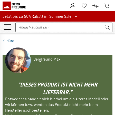
Zum Kundenkonto
Zum 
Zum Merkzettel.
Zum Produk
Jetzt bis zu 50% Rabatt im Sommer Sale
Jetzt bis zu 50% Rabatt im Sommer Sale »
Hüte
Bergfreund Max
"DIESES PRODUKT IST NICHT MEHR
LIEFERBAR."
Entweder es handelt sich hierbei um ein älteres Modell oder
wir können bzw. werden das Produkt nicht mehr beim
Hersteller nachbestellen.