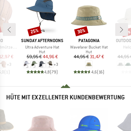
bis
25%
30%
Rabatt
Rabatt
Raba
E
MARKE
MARKE
MARKE
MO
SUNDAY AFTERNOONS
PATAGONIA
OUTDOO
Artikel
Artikel
Artik
e Musselin
Ultra Adventure Hat
Wavefarer Bucket Hat
Heli
uktgruppe
Produktgruppe
Produktgruppe
Hut
Hut
eis
duzierter Preis
Preis
reduzierter Preis
Preis
reduzierter Preis
12,97 €
59,95 €
44,96 €
44,95 €
31,47 €
44,95 
+
3
+
3
5,0
(
1
)
4,8
(
79
)
4,6
(
16
)
HÜTE MIT EXZELLENTER KUNDENBEWERTUNG