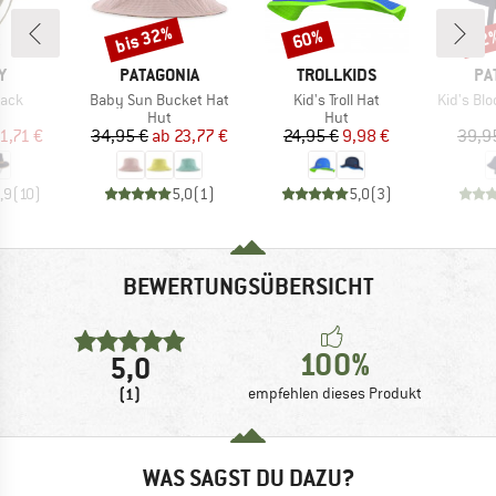
bis 32%
60%
22
Rabatt
Rabatt
Raba
E
MARKE
MARKE
MA
Y
PATAGONIA
TROLLKIDS
PA
Artikel
Artikel
Artikel
back
Baby Sun Bucket Hat
Kid's Troll Hat
Kid's Bl
uktgruppe
Produktgruppe
Produktgruppe
Hut
Hut
eis
duzierter Preis
Preis
reduzierter Preis
Preis
reduzierter Preis
1,71 €
34,95 €
ab
23,77 €
24,95 €
9,98 €
39,9
,9
(
10
)
5,0
(
1
)
5,0
(
3
)
BEWERTUNGSÜBERSICHT
100%
5,0
(1)
empfehlen dieses Produkt
WAS SAGST DU DAZU?