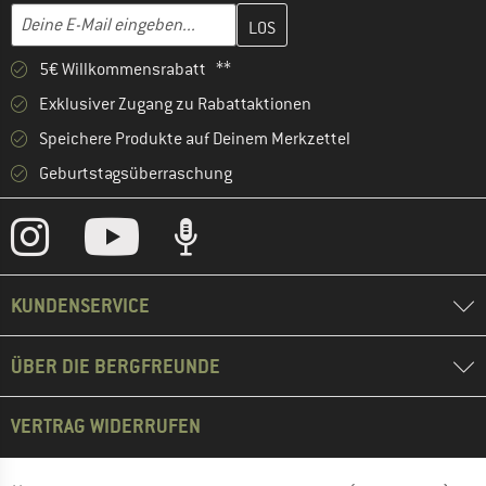
Gib hier deine E-Mail-Adresse ein und erstelle im nächsten Schri
E-Mail-Adresse
5€ Willkommensrabatt **
Exklusiver Zugang zu Rabattaktionen
Speichere Produkte auf Deinem Merkzettel
Geburtstagsüberraschung
KUNDENSERVICE
ÜBER DIE BERGFREUNDE
VERTRAG WIDERRUFEN