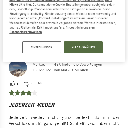
klicke bitte hier
. Du kannst deine Cookie Einstellungen aber auch jederzeit in
den „Einstellungen“ anpassen und einzelne Kategorien auswählen. Deine
Einwilligung ist freiwillig, für die Nutzung dieser Website nicht notwendig und
kann jederzeit unter „Cookie Einstellungen“ im unteren Bereich unserer
Webseite widerrufen oder erstmals vergeben werden. Weitere Informationen,
auch zu Risiken der Drittlandstransfers, findest du in unseren
Datenschutzhinweisen
.
DAS SAGEN ANDERE BERGFREUNDE DAZU:
EINSTELLUNGEN
ALLE AUSWÄHLEN
Markus
42% finden die Bewertungen
15.07.2022
von Markus hilfreich
0
1
JEDERZEIT WIEDER
Jederzeit wieder, nicht ganz perfekt, da mir der
Verschluss nicht ganz gefällt! Schließt zwar aber nicht