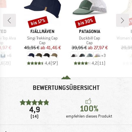
bis 30%
bis 17%
25
Rabatt
Rabatt
Raba
MARKE
MARKE
TED
FJÄLLRÄVEN
PATAGONIA
Artikel
Artikel
Artikel
 Top Alva
Singi Trekking Cap
Duckbill Cap
Women's
tgruppe
Produktgruppe
Produktgruppe
Top
Cap
Cap
eis
duzierter Preis
Preis
reduzierter Preis
Preis
reduzierter Preis
9,97 €
49,95 €
ab
41,46 €
39,95 €
ab
27,97 €
29,95
+
6
+
3
,6
(
23
)
4,4
(
57
)
4,2
(
11
)
BEWERTUNGSÜBERSICHT
100%
4,9
(14)
empfehlen dieses Produkt