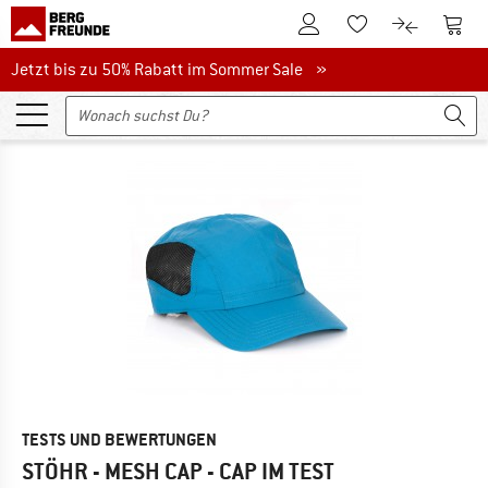
Zum Kundenkonto
Zum 
Zum Merkzettel.
Zum Produk
Jetzt bis zu 50% Rabatt im Sommer Sale
Jetzt bis zu 50% Rabatt im Sommer Sale »
TESTS UND BEWERTUNGEN
STÖHR - MESH CAP - CAP
IM TEST