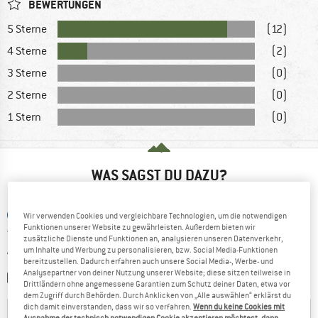
BEWERTUNGEN
5 Sterne
(12)
4 Sterne
(2)
3 Sterne
(0)
2 Sterne
(0)
1 Stern
(0)
WAS SAGST DU DAZU?
STELLE EINE FRAGE
Wir verwenden Cookies und vergleichbare Technologien, um die notwendigen
Funktionen unserer Website zu gewährleisten. Außerdem bieten wir
zusätzliche Dienste und Funktionen an, analysieren unseren Datenverkehr,
SCHREIBE EINE BEWERTUNG
um Inhalte und Werbung zu personalisieren, bzw. Social Media-Funktionen
bereitzustellen. Dadurch erfahren auch unsere Social Media-, Werbe- und
Analysepartner von deiner Nutzung unserer Website; diese sitzen teilweise in
TEILE EIN BILD
Drittländern ohne angemessene Garantien zum Schutz deiner Daten, etwa vor
dem Zugriff durch Behörden. Durch Anklicken von „Alle auswählen“ erklärst du
dich damit einverstanden, dass wir so verfahren.
Wenn du keine Cookies mit
Ausnahme der technisch notwendigen Cookie akzeptieren möchtest, dann