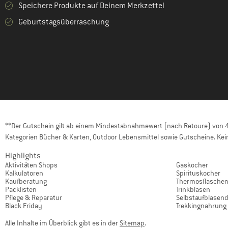
Speichere Produkte auf Deinem Merkzettel
Geburtstagsüberraschung
**Der Gutschein gilt ab einem Mindestabnahmewert (nach Retoure) von 40
Kategorien Bücher & Karten, Outdoor Lebensmittel sowie Gutscheine. Kein
Highlights
Aktivitäten Shops
Gaskocher
Kalkulatoren
Spirituskocher
Kaufberatung
Thermosflasche
Packlisten
Trinkblasen
Pflege & Reparatur
Selbstaufblasen
Black Friday
Trekkingnahrung
Alle Inhalte im Überblick gibt es in der
Sitemap
.