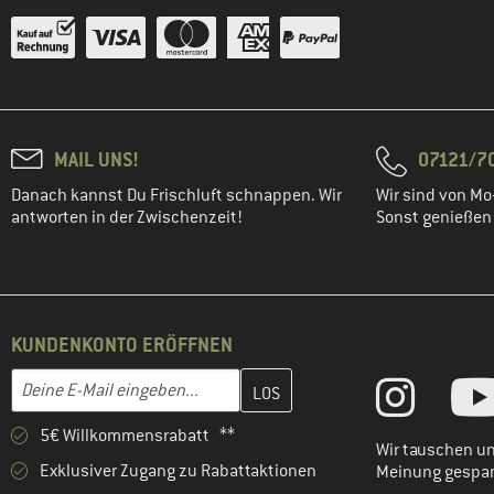
MAIL UNS!
07121/70
Danach kannst Du Frischluft schnappen. Wir
Wir sind von Mo-
antworten in der Zwischenzeit!
Sonst genießen w
KUNDENKONTO ERÖFFNEN
Gib hier deine E-Mail-Adresse ein und erstelle im nächsten Schri
E-Mail-Adresse
5€ Willkommensrabatt **
Wir tauschen un
Exklusiver Zugang zu Rabattaktionen
Meinung gespa