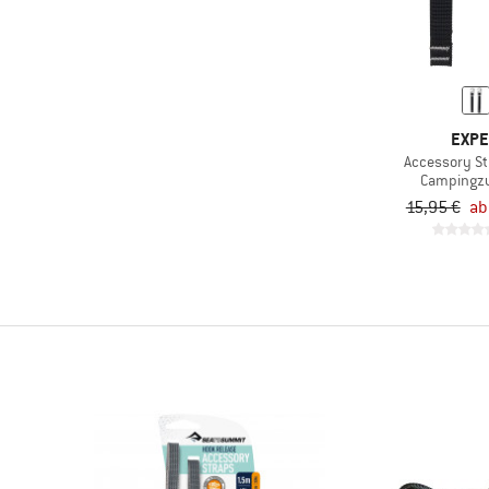
(2)
Wintersport
EXP
Accessory St
Campingz
15,95 €
ab