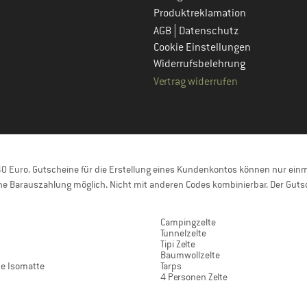
Produktreklamation
|
AGB
Datenschutz
Cookie Einstellungen
Widerrufsbelehrung
Vertrag widerrufen
 Euro. Gutscheine für die Erstellung eines Kundenkontos können nur einma
e Barauszahlung möglich. Nicht mit anderen Codes kombinierbar. Der Gutsc
Campingzelte
Tunnelzelte
n
Tipi Zelte
Baumwollzelte
de Isomatte
Tarps
4 Personen Zelte