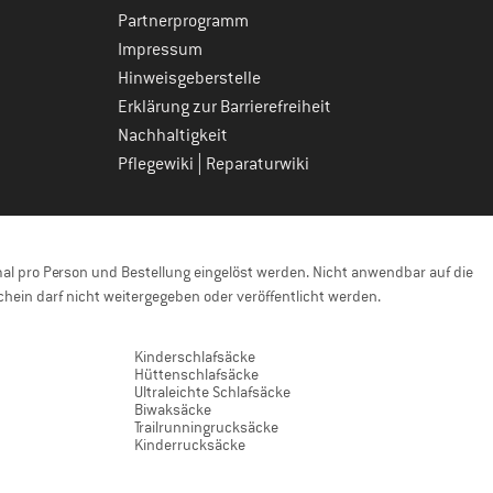
Partnerprogramm
Impressum
Hinweisgeberstelle
Erklärung zur Barrierefreiheit
Nachhaltigkeit
|
Pflegewiki
Reparaturwiki
l pro Person und Bestellung eingelöst werden. Nicht anwendbar auf die
hein darf nicht weitergegeben oder veröffentlicht werden.
Kinderschlafsäcke
Hüttenschlafsäcke
Ultraleichte Schlafsäcke
Biwaksäcke
Trailrunningrucksäcke
Kinderrucksäcke