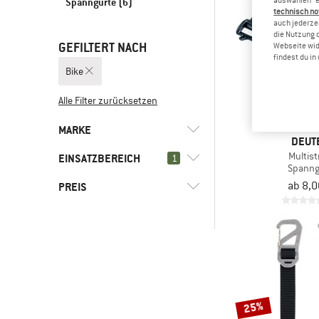
Spanngurte
(6)
technisch no
auch jederzei
die Nutzung 
GEFILTERT NACH
Webseite wid
findest du i
Bike
Alle Filter zurücksetzen
MARKE
DEUT
Multist
EINSATZBEREICH
1
Spanng
ab 8,0
PREIS
(6)
Bike
(9)
Alltag
(2)
Deuter
(6)
Bikepacking
(4)
Exped
-
(8)
Camping
(10)
Freizeit
Nur rabattierte Produkte
(2)
Skitouren
25%