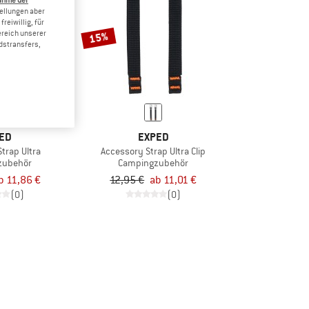
tellungen aber
reiwillig, für
ereich unserer
15%
dstransfers,
ED
EXPED
trap Ultra
Accessory Strap Ultra Clip
zubehör
Campingzubehör
b 11,86 €
12,95 €
ab 11,01 €
(0)
(0)