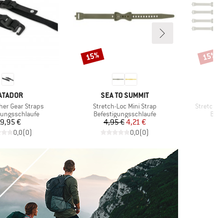
15%
15%
Rabatt
Rabat
ARKE
MARKE
ATADOR
SEA TO SUMMIT
Artikel
Artikel
ther Gear Straps
Stretch-Loc Mini Strap
Stretch
gruppe
Produktgruppe
Pr
gungsschlaufe
Befestigungsschlaufe
Be
Preis
Preis
reduzierter Preis
9,95 €
4,95 €
4,21 €
0,0
(
0
)
0,0
(
0
)