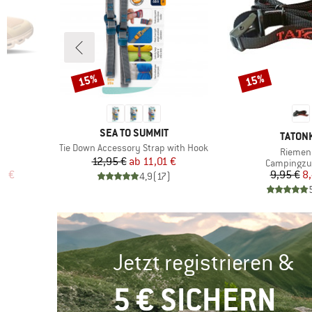
15%
15%
Rabatt
Rabatt
8
MARKE
SEA TO SUMMIT
MARKE
TATON
Artikel
Tie Down Accessory Strap with Hook
Artikel
Riemen
Preis
reduzierter Preis
12,95 €
ab
11,01 €
ppe
Produktgr
Campingzu
rter Preis
Pr
re
6 €
9,95 €
8,
4,9
(
17
)
)
Jetzt registrieren &
5 € SICHERN