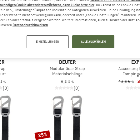
twendigen Cookie akzeptieren möchtest, dann klicke bitte hier
. Du kannst deine Cookie Eins
t in den „Einstellungen“ anpassen und einzelne Kategorien auswählen. Deine Einwilligung ist f
dieser Website nicht notwendig und kann jederzeit unter „Cookie Einstellungen“ im unteren B
15%
errufen oder erstmals vergeben werden. Weitere Informationen, auch zu Risiken der Drittlan
n unseren
Datenschutzhinweisen
.
EINSTELLUNGEN
ALLE AUSWÄHLEN
ER
DEUTER
EXP
rap
Modular Gear Strap
Accessory S
urt
Materialschlinge
Camping
0 €
9,00 €
13,95 €
a
(0)
(0)
25%