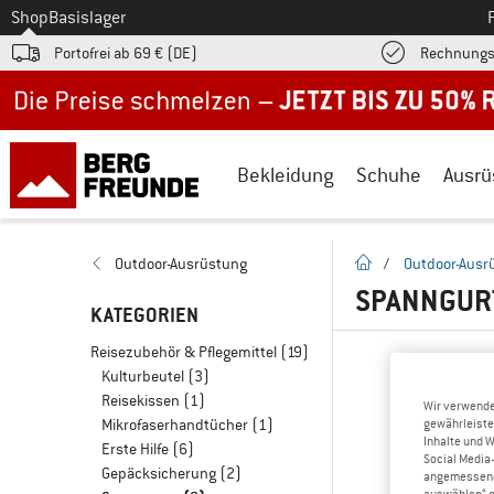
Zum
Shop
Basislager
Portofrei ab 69 € (DE)
Rechnungs
Jetzt bis zu 50% Rabatt im Sommer Sale
Bekleidung
Schuhe
Ausrü
Startseite
Outdoor-Ausrüstung
/
Outdoor-Ausr
SPANNGURT
KATEGORIEN
Reisezubehör & Pflegemittel
(19)
Kulturbeutel
(3)
Reisekissen
(1)
Wir verwende
Mikrofaserhandtücher
(1)
gewährleiste
Inhalte und 
Erste Hilfe
(6)
Social Media-
Gepäcksicherung
(2)
angemessene 
auswählen“ e