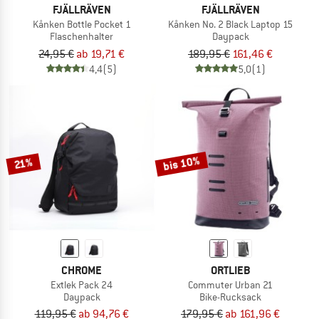
FJÄLLRÄVEN
FJÄLLRÄVEN
Kånken Bottle Pocket 1
Kånken No. 2 Black Laptop 15
Flaschenhalter
Daypack
24,95 €
ab 19,71 €
189,95 €
161,46 €
4,4
(5)
5,0
(1)
bis 10%
21%
CHROME
ORTLIEB
Extlek Pack 24
Commuter Urban 21
Daypack
Bike-Rucksack
119,95 €
ab 94,76 €
179,95 €
ab 161,96 €