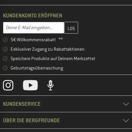
KUNDENKONTO ERÖFFNEN
Gib hier deine E-Mail-Adresse ein und erstelle im nächsten Schri
E-Mail-Adresse
5€ Willkommensrabatt **
Exklusiver Zugang zu Rabattaktionen
Speichere Produkte auf Deinem Merkzettel
Geburtstagsüberraschung
KUNDENSERVICE
ÜBER DIE BERGFREUNDE