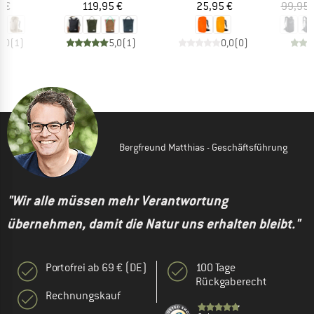
eis
Preis
Preis
5 €
119,95 €
25,95 €
99,95 
5,0
(
1
)
5,0
(
1
)
0,0
(
0
)
Bergfreund Matthias - Geschäftsführung
"Wir alle müssen mehr Verantwortung
übernehmen, damit die Natur uns erhalten bleibt."
Portofrei ab 69 € (DE)
100 Tage
Rückgaberecht
Rechnungskauf