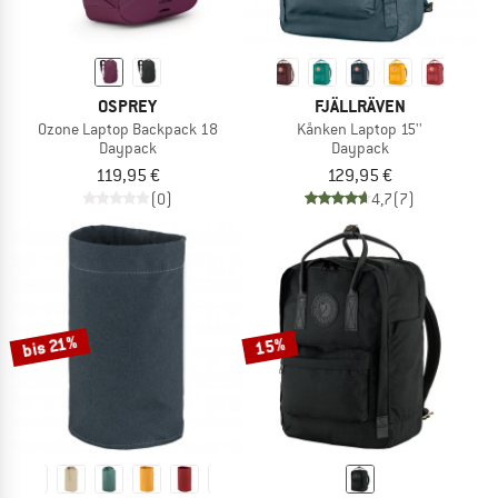
OSPREY
FJÄLLRÄVEN
Ozone Laptop Backpack 18
Kånken Laptop 15''
Daypack
Daypack
119,95 €
129,95 €
(0)
4,7
(7)
bis 21%
15%