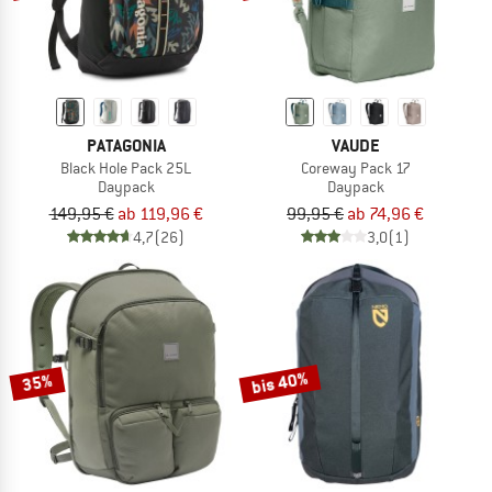
PATAGONIA
VAUDE
Black Hole Pack 25L
Coreway Pack 17
Daypack
Daypack
149,95 €
ab 119,96 €
99,95 €
ab 74,96 €
4,7
(26)
3,0
(1)
bis 40%
35%