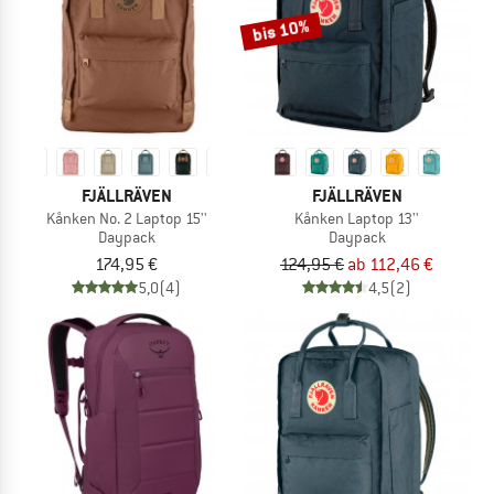
bis 10%
FJÄLLRÄVEN
FJÄLLRÄVEN
Kånken No. 2 Laptop 15''
Kånken Laptop 13''
Daypack
Daypack
174,95 €
124,95 €
ab 112,46 €
5,0
(4)
4,5
(2)