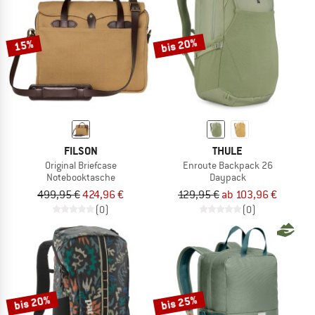
bis 20%
15%
FILSON
THULE
Original Briefcase
Enroute Backpack 26
Notebooktasche
Daypack
499,95 €
424,96 €
129,95 €
ab 103,96 €
(0)
(0)
bis 20%
bis 25%