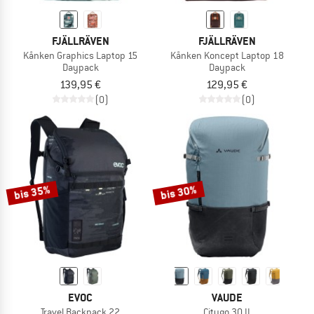
FJÄLLRÄVEN
FJÄLLRÄVEN
Kånken Graphics Laptop 15
Kånken Koncept Laptop 18
Daypack
Daypack
139,95 €
129,95 €
(0)
(0)
bis 35%
bis 30%
EVOC
VAUDE
Travel Backpack 22
Citygo 30 II