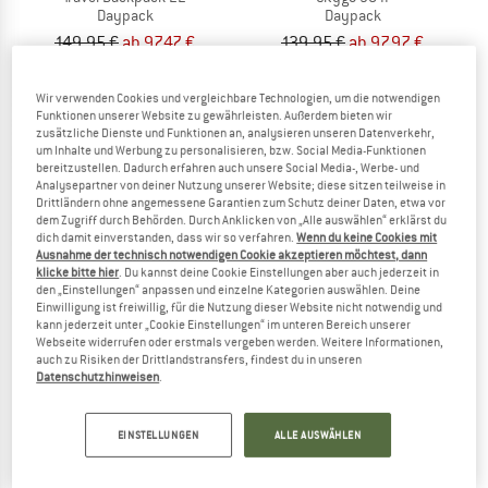
Daypack
Daypack
149,95 €
ab 97,47 €
139,95 €
ab 97,97 €
(0)
4,0
(1)
Wir verwenden Cookies und vergleichbare Technologien, um die notwendigen
Funktionen unserer Website zu gewährleisten. Außerdem bieten wir
zusätzliche Dienste und Funktionen an, analysieren unseren Datenverkehr,
um Inhalte und Werbung zu personalisieren, bzw. Social Media-Funktionen
bereitzustellen. Dadurch erfahren auch unsere Social Media-, Werbe- und
Analysepartner von deiner Nutzung unserer Website; diese sitzen teilweise in
Drittländern ohne angemessene Garantien zum Schutz deiner Daten, etwa vor
dem Zugriff durch Behörden. Durch Anklicken von „Alle auswählen“ erklärst du
dich damit einverstanden, dass wir so verfahren.
Wenn du keine Cookies mit
Ausnahme der technisch notwendigen Cookie akzeptieren möchtest, dann
klicke bitte hier
. Du kannst deine Cookie Einstellungen aber auch jederzeit in
den „Einstellungen“ anpassen und einzelne Kategorien auswählen. Deine
Einwilligung ist freiwillig, für die Nutzung dieser Website nicht notwendig und
kann jederzeit unter „Cookie Einstellungen“ im unteren Bereich unserer
Webseite widerrufen oder erstmals vergeben werden. Weitere Informationen,
auch zu Risiken der Drittlandstransfers, findest du in unseren
TASMANIAN TIGER
DAKINE
Datenschutzhinweisen
.
TT Modular Computer Sleeve
Campus 25
Notebooktasche
Daypack
EINSTELLUNGEN
ALLE AUSWÄHLEN
44,95 €
69,95 €
(0)
(0)