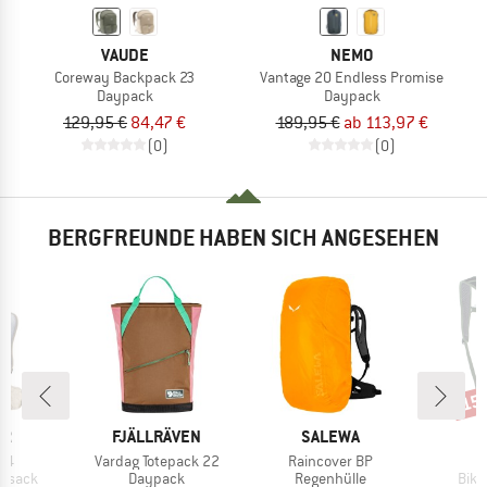
VAUDE
NEMO
Coreway Backpack 23
Vantage 20 Endless Promise
Daypack
Daypack
129,95 €
84,47 €
189,95 €
ab 113,97 €
(0)
(0)
BERGFREUNDE HABEN SICH ANGESEHEN
15
Raba
E
MARKE
MARKE
ER
FJÄLLRÄVEN
SALEWA
Artikel
Artikel
 24
Vardag Totepack 22
Raincover BP
uppe
Produktgruppe
Produktgruppe
Prod
ksack
Daypack
Regenhülle
Bike