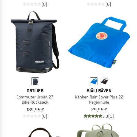
(0)
(0)
ORTLIEB
FJÄLLRÄVEN
Commuter Urban 27
Kånken Rain Cover Plus 22
Bike-Rucksack
Regenhülle
189,95 €
29,95 €
(0)
5,0
(1)