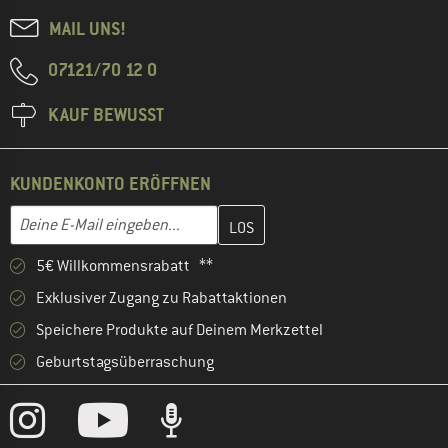
MAIL UNS!
07121/70 12 0
KAUF BEWUSST
KUNDENKONTO ERÖFFNEN
Gib hier deine E-Mail-Adresse ein und erstelle im nächsten Schri
E-Mail-Adresse
5€ Willkommensrabatt **
Exklusiver Zugang zu Rabattaktionen
Speichere Produkte auf Deinem Merkzettel
Geburtstagsüberraschung