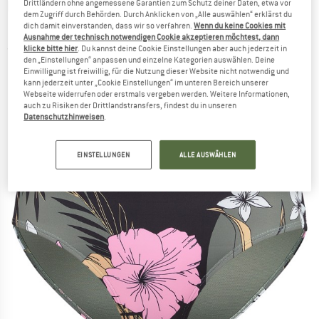
ROXY
-
Women's Pro The Up Surge - Bikini-
Drittländern ohne angemessene Garantien zum Schutz deiner Daten, etwa vor
dem Zugriff durch Behörden. Durch Anklicken von „Alle auswählen“ erklärst du
Bottom
dich damit einverstanden, dass wir so verfahren.
Wenn du keine Cookies mit
Ausnahme der technisch notwendigen Cookie akzeptieren möchtest, dann
klicke bitte hier
. Du kannst deine Cookie Einstellungen aber auch jederzeit in
(0)
den „Einstellungen“ anpassen und einzelne Kategorien auswählen. Deine
Einwilligung ist freiwillig, für die Nutzung dieser Website nicht notwendig und
kann jederzeit unter „Cookie Einstellungen“ im unteren Bereich unserer
Webseite widerrufen oder erstmals vergeben werden. Weitere Informationen,
auch zu Risiken der Drittlandstransfers, findest du in unseren
Datenschutzhinweisen
.
EINSTELLUNGEN
ALLE AUSWÄHLEN