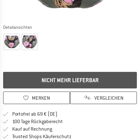
Detailansichten
NICHT MEHR LIEFERBAR
MERKEN
VERGLEICHEN
Finde mehr Informationen zu den Versan
Portofrei ab 69 € (DE)
Gehe hier zu den Rückgabe-Richtlinie
100 Tage Rückgaberecht
Finde die Zahlungs-Infos hier! Öffnet sich 
Kauf auf Rechnung
Finde alle Infos hier!
Trusted Shops Käuferschutz