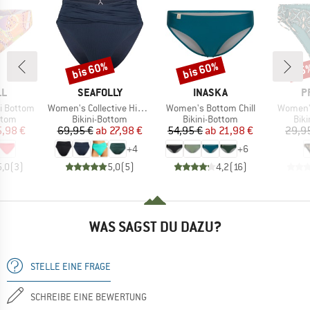
bis 60%
bis 60%
35
Rabatt
Rabatt
Raba
E
MARKE
MARKE
M
LL
SEAFOLLY
INASKA
P
Artikel
Artikel
Artikel
i Bottom
Women's Collective High Waist Wrap Front Pant
Women's Bottom Chill
Women'
ruppe
Produktgruppe
Produktgruppe
Pro
ttom
Bikini-Bottom
Bikini-Bottom
Bik
eis
duzierter Preis
Preis
reduzierter Preis
Preis
reduzierter Preis
5,98 €
69,95 €
ab
27,98 €
54,95 €
ab
21,98 €
29,9
+
4
+
6
5,0
(
3
)
5,0
(
5
)
4,2
(
16
)
WAS SAGST DU DAZU?
STELLE EINE FRAGE
SCHREIBE EINE BEWERTUNG