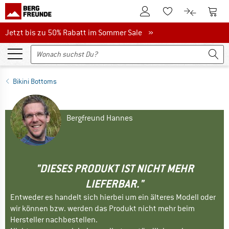
Zum Kundenkonto
Zum 
Zum Merkzettel.
Zum Produk
Jetzt bis zu 50% Rabatt im Sommer Sale
Jetzt bis zu 50% Rabatt im Sommer Sale »
Bikini Bottoms
Bergfreund Hannes
"DIESES PRODUKT IST NICHT MEHR
LIEFERBAR."
Entweder es handelt sich hierbei um ein älteres Modell oder
wir können bzw. werden das Produkt nicht mehr beim
Hersteller nachbestellen.