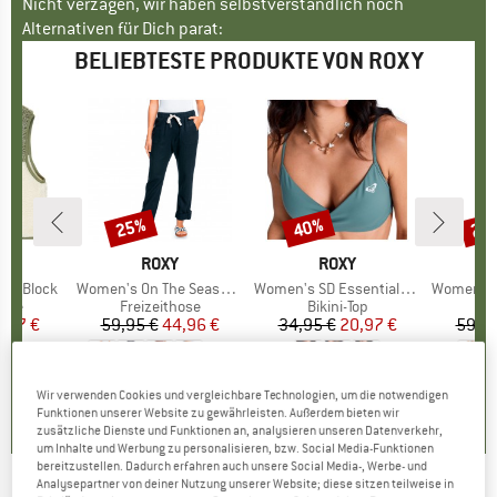
Nicht verzagen, wir haben selbstverständlich noch
Alternativen für Dich parat:
BELIEBTESTE PRODUKTE VON ROXY
25%
40%
25
Rabatt
Rabatt
Raba
KE
Y
MARKE
ROXY
MARKE
ROXY
olor Block
Artikel
Women's On The Seashore Linen Cargo Trousers
Artikel
Women's SD Essentials Wrap Bra
Artikel
Women's Lekei
gruppe
este
Produktgruppe
Freizeithose
Produktgruppe
Bikini-Top
Pr
Fre
eis
duzierter Preis
7,97 €
59,95 €
Preis
reduzierter Preis
44,96 €
34,95 €
Preis
reduzierter Preis
20,97 €
59,95
+
1
0,0
(
0
)
4,8
(
13
)
0,0
(
0
)
Wir verwenden Cookies und vergleichbare Technologien, um die notwendigen
Funktionen unserer Website zu gewährleisten. Außerdem bieten wir
zusätzliche Dienste und Funktionen an, analysieren unseren Datenverkehr,
um Inhalte und Werbung zu personalisieren, bzw. Social Media-Funktionen
bereitzustellen. Dadurch erfahren auch unsere Social Media-, Werbe- und
Analysepartner von deiner Nutzung unserer Website; diese sitzen teilweise in