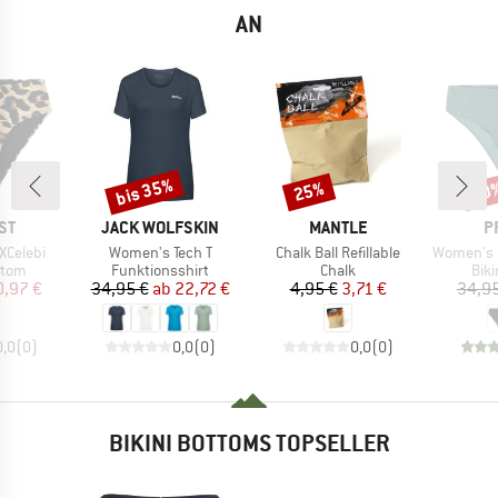
AN
bis 35%
25%
40
Rabatt
Rabatt
Raba
MARKE
MARKE
M
ST
JACK WOLFSKIN
MANTLE
P
Artikel
Artikel
Artikel
XCelebi
Women's Tech T
Chalk Ball Refillable
Women's MIXAct
ruppe
Produktgruppe
Produktgruppe
Pro
ttom
Funktionsshirt
Chalk
Bik
eis
duzierter Preis
Preis
reduzierter Preis
Preis
reduzierter Preis
0,97 €
34,95 €
ab
22,72 €
4,95 €
3,71 €
34,95
0,0
(
0
)
0,0
(
0
)
0,0
(
0
)
BIKINI BOTTOMS TOPSELLER