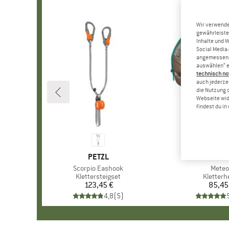
Wir verwende
gewährleiste
Inhalte und 
Social Media-
angemessene 
auswählen“ e
technisch no
auch jederzei
die Nutzung 
Webseite wid
findest du i
MARKE
PETZL
MAR
PETZ
Artikel
Scorpio Eashook
Artike
Meteo
Produktgruppe
Klettersteigset
Produkt
Kletterh
123,45 €
Preis
85,45
Pr
4,8
(
5
)