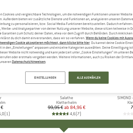
n Cookies und vergleichbare Technologien, um die notwendigen Funktionen unserer Website
n. Außerdem bieten wir zusätzliche Dienste und Funktionen an, analysieren unseren Datenv
Werbung zu personalisieren, bzw. Social Media-Funktionen bereitzustellen. Dadurch erfahren
, Werbe- und Analysepartner von deiner Nutzung unserer Website; diese sitzen teilweise in D
Garantien zum Schutz deiner Daten, etwa vor dem Zugriff durch Behörden. Durch Anklicken 
rklärst du dich damit einverstanden, dass wir so verfahren.
Wenn du keine Cookies mit Ausn
twendigen Cookie akzeptieren möchtest, dann klicke bitte hier
. Du kannst deine Cookie Eins
t in den „Einstellungen“ anpassen und einzelne Kategorien auswählen. Deine Einwilligung ist f
dieser Website nicht notwendig und kann jederzeit unter „Cookie Einstellungen“ im unteren B
errufen oder erstmals vergeben werden. Weitere Informationen, auch zu Risiken der Drittlan
n unseren
Datenschutzhinweisen
.
bis 15%
Rabatt
EINSTELLUNGEN
ALLE AUSWÄHLEN
KE
L
MARKE
EDELRID
M
S
l
r
Artikel
Salathe
Artikel
SIMOND -
gruppe
elm
Produktgruppe
Kletterhelm
Pr
Kl
 €
eis
99,95 €
ab
Preis
reduzierter Preis
84,96 €
7
5,0
(
1
)
4,6
(
7
)