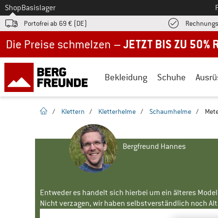
Zum
Shop
Basislager
Portofrei ab 69 € (DE)
Rechnungs
Jetzt bis zu 50% Rabatt im Sommer Sale
Bekleidung
Schuhe
Ausrü
Startseite
/
Klettern
/
Kletterhelme
/
Schaumhelme
/
Mete
Bergfreund Hannes
Entweder es handelt sich hierbei um ein älteres Mode
Nicht verzagen, wir haben selbstverständlich noch Alte