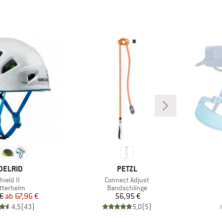
ARKE
MARKE
DELRID
PETZL
rtikel
Artikel
hield II
Connect Adjust
oduktgruppe
Produktgruppe
etterhelm
Bandschlinge
Preis
reduzierter Preis
Preis
€
ab
67,96 €
56,95 €
4,5
(
43
)
5,0
(
5
)