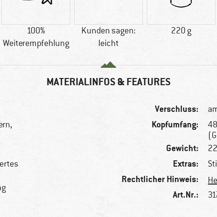
100%
Kunden sagen:
220 g
Weiterempfehlung
leicht
MATERIALINFOS & FEATURES
Verschluss:
am
Kopfumfang:
ern,
48
(G
Gewicht:
22
Extras:
ertes
St
Rechtlicher Hinweis:
He
ng
Art.Nr.:
31