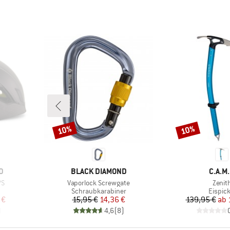
10%
10%
Rabatt
Rabatt
MARKE
MARK
D
BLACK DIAMOND
C.A.M.
Artikel
Artike
PS
Vaporlock Screwgate
Zenit
e
Produktgruppe
Produk
Schraubkarabiner
Eispick
rter Preis
Preis
reduzierter Preis
Pr
re
 €
15,95 €
14,36 €
139,95 €
ab
)
4,6
(
8
)