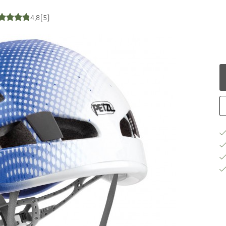
4,8
(5)