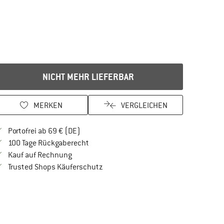
NICHT MEHR LIEFERBAR
MERKEN
VERGLEICHEN
Finde mehr Informationen zu den Versandkos
Portofrei ab 69 € (DE)
Gehe hier zu den Rückgabe-Richtlinien Öf
100 Tage Rückgaberecht
Finde die Zahlungs-Infos hier! Öffnet sich in 
Kauf auf Rechnung
Finde alle Infos hier!
Trusted Shops Käuferschutz