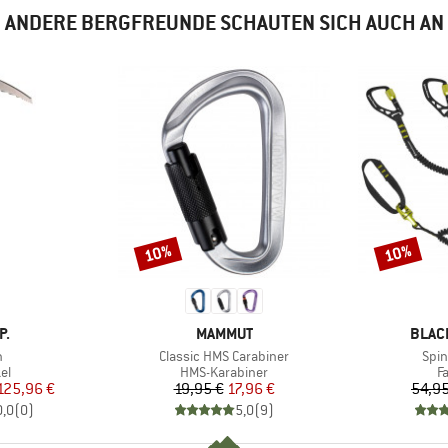
ANDERE BERGFREUNDE SCHAUTEN SICH AUCH AN
10%
10%
Rabatt
Rabatt
E
MARKE
MARK
P.
MAMMUT
BLAC
l
Artikel
Artik
h
Classic HMS Carabiner
Spin
tgruppe
Produktgruppe
P
el
HMS-Karabiner
F
eis
duzierter Preis
Preis
reduzierter Preis
125,96 €
19,95 €
17,96 €
54,95
0,0
(
0
)
5,0
(
9
)