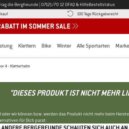
Ruf uns an unter
Frag die Bergfreunde
|
07121/70 12 0
FAQ & Hilfe
Bestellstatus
Finde die Zahlungs-Infos hier! Öffnet sich in einer Infobox
Gehe h
kauf
100 Tage Rückgaberecht
stung
Klettern
Bike
Winter
Alle Sportarten
Mark
or 4 - Kletterhelm
"DIESES PRODUKT IST NICHT MEHR L
ll oder wir können bzw. werden das Produkt nicht mehr beim Herste
rnativen für Dich parat:
ANDERE BERGFREUNDE SCHAUTEN SICH AUCH AN