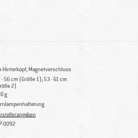
 Hinterkopf, Magnetverschluss
 - 56 cm (Größe 1); 53 - 61 cm
röße 2)
0 g
irnlampenhalterung
rstellerangaben
7-0092