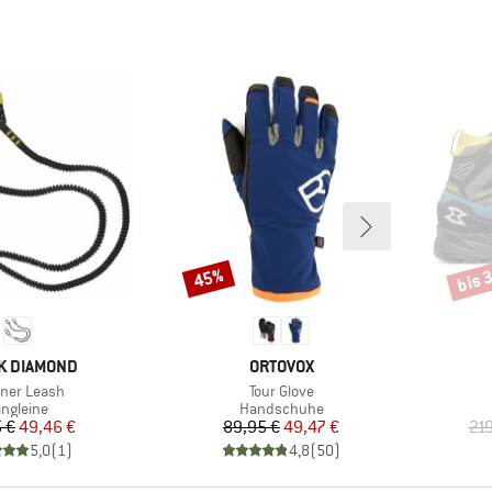
bis 
45%
Rabatt
Rabat
E
MARKE
K DIAMOND
ORTOVOX
el
Artikel
ner Leash
Tour Glove
roduktgruppe
Produktgruppe
angleine
Handschuhe
Preis
reduzierter Preis
Preis
reduzierter Preis
 €
49,46 €
89,95 €
49,47 €
219
5,0
(
1
)
4,8
(
50
)