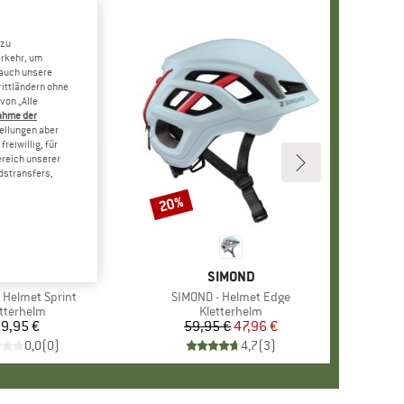
 zu
erkehr, um
 auch unsere
rittländern ohne
von „Alle
ahme der
tellungen aber
reiwillig, für
ereich unserer
dstransfers,
20%
Rabatt
ARKE
IMOND
MARKE
SIMOND
 Helmet Sprint
Artikel
SIMOND - Helmet Edge
oduktgruppe
etterhelm
Produktgruppe
Kletterhelm
9,95 €
Preis
59,95 €
Preis
reduzierter Preis
47,96 €
0,0
(
0
)
4,7
(
3
)