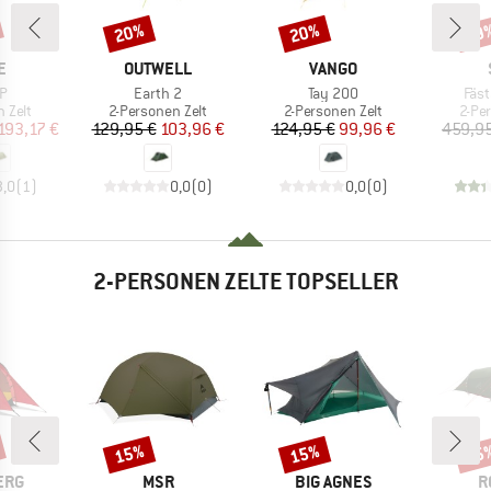
20%
20%
59
Rabatt
Rabatt
Raba
E
MARKE
MARKE
E
OUTWELL
VANGO
Artikel
Artikel
Artik
2P
Earth 2
Tay 200
Fäst
ruppe
Produktgruppe
Produktgruppe
Prod
 Zelt
2-Personen Zelt
2-Personen Zelt
2-Pe
eis
duzierter Preis
Preis
reduzierter Preis
Preis
reduzierter Preis
193,17 €
129,95 €
103,96 €
124,95 €
99,96 €
459,95
3,0
(
1
)
0,0
(
0
)
0,0
(
0
)
2-PERSONEN ZELTE TOPSELLER
15%
15%
15
Rabatt
Rabatt
Raba
MARKE
MARKE
M
ERG
MSR
BIG AGNES
R