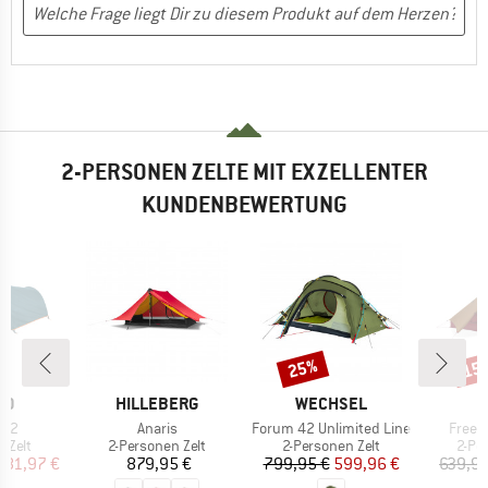
2-PERSONEN ZELTE MIT EXZELLENTER
KUNDENBEWERTUNG
25%
15
Rabatt
Raba
MARKE
MARKE
NO
HILLEBERG
WECHSEL
Artikel
Artikel
Artikel
ng 2
Anaris
Forum 42 Unlimited Line
FreeLi
ruppe
Produktgruppe
Produktgruppe
Prod
 Zelt
2-Personen Zelt
2-Personen Zelt
2-Pe
eis
duzierter Preis
Preis
Preis
reduzierter Preis
181,97 €
879,95 €
799,95 €
599,96 €
639,95