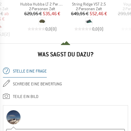
Artikel
Artikel
Artik
2
Hubba Hubba LT 2 Person
String Ridge VST 2.5
Voya
ruppe
Produktgruppe
Produktgruppe
Prod
 Zelt
2-Personen Zelt
2-Personen Zelt
2-Pe
eis
duzierter Preis
Preis
reduzierter Preis
Preis
reduzierter Preis
 €
ab
629,95 €
535,46 €
649,95 €
552,46 €
299,9
6 €
0,0
(
0
)
0,0
(
0
)
5,0
(
2
)
WAS SAGST DU DAZU?
STELLE EINE FRAGE
SCHREIBE EINE BEWERTUNG
TEILE EIN BILD