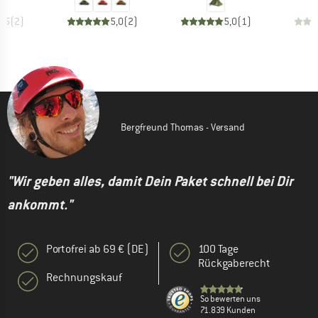
4,5
(
2
)
5,0
(
2
)
5,0
(
1
)
Bergfreund Thomas - Versand
"Wir geben alles, damit Dein Paket schnell bei Dir
ankommt."
Portofrei ab 69 € (DE)
100 Tage
Rückgaberecht
Rechnungskauf
So bewerten uns
71.839 Kunden