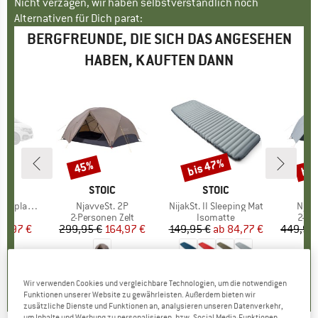
Nicht verzagen, wir haben selbstverständlich noch
Alternativen für Dich parat:
BERGFREUNDE, DIE SICH DAS ANGESEHEN
HABEN, KAUFTEN DANN
bis 47%
bis
45%
Rabatt
Rabatt
Raba
LL
MARKE
STOIC
MARKE
STOIC
enplanen
Artikel
NjavveSt. 2P
Artikel
NijakSt. II Sleeping Mat
Artik
Njav
uktgruppe
Produktgruppe
2-Personen Zelt
Produktgruppe
Isomatte
Prod
2-Pe
eis
duzierter Preis
03,97 €
299,95 €
Preis
reduzierter Preis
164,97 €
149,95 €
ab
Preis
reduzierter Preis
84,77 €
449,95
0,0
(
0
)
4,0
(
1
)
4,3
(
23
)
Wir verwenden Cookies und vergleichbare Technologien, um die notwendigen
Funktionen unserer Website zu gewährleisten. Außerdem bieten wir
zusätzliche Dienste und Funktionen an, analysieren unseren Datenverkehr,
um Inhalte und Werbung zu personalisieren, bzw. Social Media-Funktionen