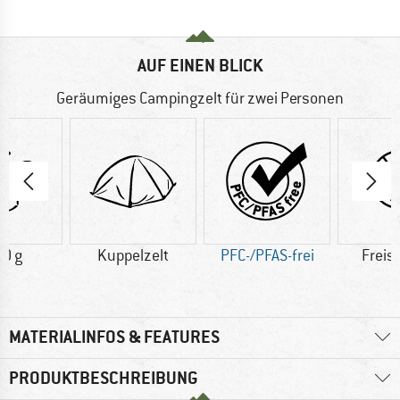
AUF EINEN BLICK
Geräumiges Campingzelt für zwei Personen
0 g
Kuppelzelt
PFC-/PFAS-frei
Freis
MATERIALINFOS & FEATURES
PRODUKTBESCHREIBUNG