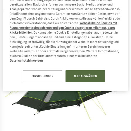
bereitzustellen. Dadurch erfahren auch unsere Social Media-, Werbe- und
Analysepartner von deiner Nutzung unserer Website; diese sitzen teilweise in
OUTWELL
-
Cloud 2 - 2-Personen Zelt
Drittländern ohne angemessene Garantien zum Schutz deiner Daten, etwa vor
dem Zugriff durch Behörden. Durch Anklicken von „Alle auswählen“ erklärst du
(0)
dich damit einverstanden, dass wir so verfahren.
Wenn du keine Cookies mit
Ausnahme der technisch notwendigen Cookie akzeptieren möchtest, dann
klicke bitte hier
. Du kannst deine Cookie Einstellungen aber auch jederzeit in
den „Einstellungen“ anpassen und einzelne Kategorien auswählen. Deine
Einwilligung ist freiwillig, für die Nutzung dieser Website nicht notwendig und
kann jederzeit unter „Cookie Einstellungen“ im unteren Bereich unserer
Webseite widerrufen oder erstmals vergeben werden. Weitere Informationen,
auch zu Risiken der Drittlandstransfers, findest du in unseren
Datenschutzhinweisen
.
EINSTELLUNGEN
ALLE AUSWÄHLEN