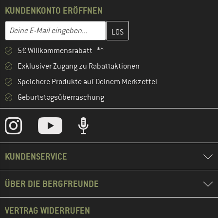
KUNDENKONTO ERÖFFNEN
Gib hier deine E-Mail-Adresse ein und erstelle im nächsten Schri
E-Mail-Adresse
5€ Willkommensrabatt **
Exklusiver Zugang zu Rabattaktionen
Speichere Produkte auf Deinem Merkzettel
Geburtstagsüberraschung
KUNDENSERVICE
ÜBER DIE BERGFREUNDE
VERTRAG WIDERRUFEN