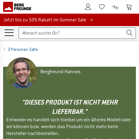
Zum Kundenkonto
Zum 
Zum Merkzettel.
Zum Produk
Jetzt bis zu 50% Rabatt im Sommer Sale
Jetzt bis zu 50% Rabatt im Sommer Sale »
2-Personen Zelte
Bergfreund Hannes
"DIESES PRODUKT IST NICHT MEHR
LIEFERBAR."
Entweder es handelt sich hierbei um ein älteres Modell oder
wir können bzw. werden das Produkt nicht mehr beim
Hersteller nachbestellen.