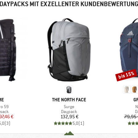
DAYPACKS MIT EXZELLENTER KUNDENBEWERTUN
bis 15%
Rabatt
E
MARKE
M
ME
THE NORTH FACE
G
Artikel
A
ro 59
Surge
N
ruppe
Produktgruppe
P
ksack
Daypack
D
eis
duzierter Preis
Preis
97,46 €
132,95 €
79,95 
5,0
(
3
)
5,0
(
1
)