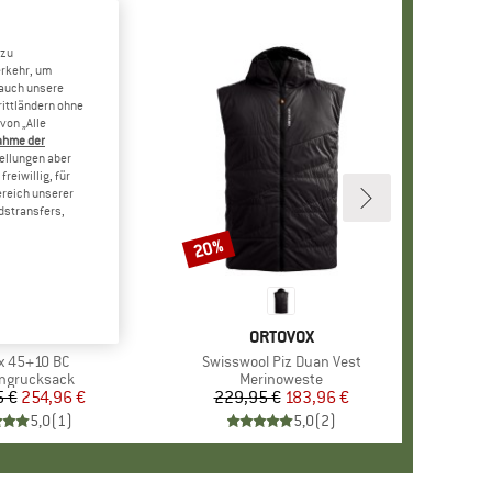
 zu
erkehr, um
 auch unsere
rittländern ohne
von „Alle
ahme der
tellungen aber
reiwillig, für
ereich unserer
dstransfers,
20%
Rabatt
ARKE
ATONKA
MARKE
ORTOVOX
el
x 45+10 BC
Artikel
Swisswool Piz Duan Vest
ktgruppe
ingrucksack
Produktgruppe
Merinoweste
5 €
Preis
reduzierter Preis
254,96 €
229,95 €
Preis
reduzierter Preis
183,96 €
5,0
(
1
)
5,0
(
2
)