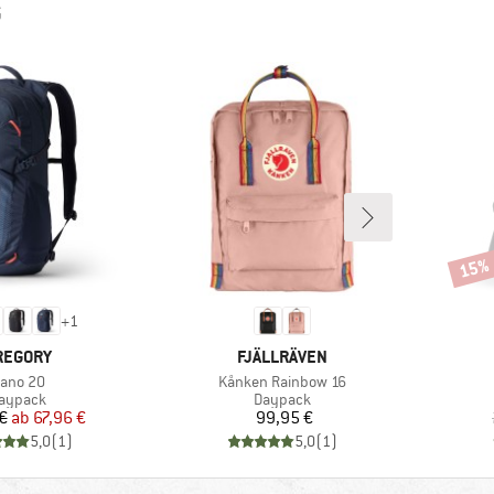
G
15%
Rabat
+
1
ARKE
MARKE
REGORY
FJÄLLRÄVEN
rtikel
Artikel
ano 20
Kånken Rainbow 16
roduktgruppe
Produktgruppe
aypack
Daypack
Preis
reduzierter Preis
Preis
€
ab
67,96 €
99,95 €
5,0
(
1
)
5,0
(
1
)