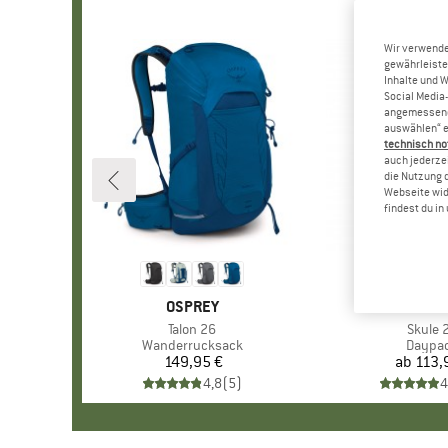
Wir verwende
gewährleiste
Inhalte und 
Social Media-
angemessene 
auswählen“ e
technisch no
auch jederzei
die Nutzung 
Webseite wid
findest du i
MARKE
OSPREY
MARKE
FJÄLLR
Artikel
Talon 26
Artikel
Skule 
Produktgruppe
Wanderrucksack
Produk
Daypa
149,95 €
Preis
ab
113,
Pr
4,8
(
5
)
4