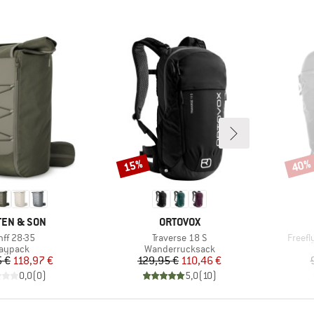
15%
40%
Rabatt
Rabat
KE
MARKE
EN & SON
ORTOVOX
ikel
Artikel
Artikel
nff 28-35
Traverse 18 S
Freefl
roduktgruppe
Produktgruppe
aypack
Wanderrucksack
Preis
reduzierter Preis
Preis
reduzierter Preis
5 €
118,97 €
129,95 €
110,46 €
0,0
(
0
)
5,0
(
10
)