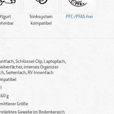
ftgurt
Trinksystem
PFC-/PFAS-frei
bl
ehmbar
kompatibel
AP
ontfach, Schlüssel-Clip, Laptopfach,
Seitenfächer, internes Organizer-
ch, Seitenfach, RV-Innenfach
mpatibel
l
160 g
 mittlerer Größe
rstärktes Gewebe im Bodenbereich