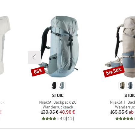
bis 50%
65%
Rabatt
Rabatt
MARKE
MAR
STOIC
STOI
Artikel
Artikel
ack
NijakSt. Backpack 28
NijakSt. II Ba
ppe
Produktgruppe
Produktgr
Wanderrucksack
Wanderruc
rter Preis
Preis
reduzierter Preis
Pr
re
€
139,95 €
48,98 €
169,95 €
ab
)
4,0
(
11
)