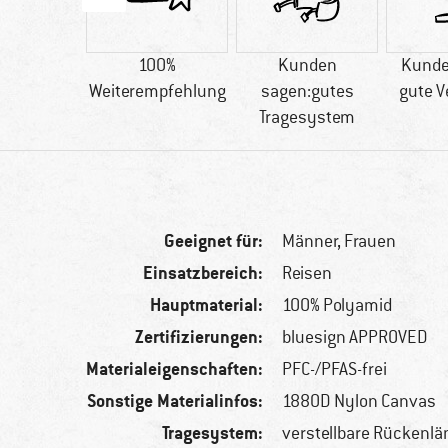
60 g
100%
Kunden
Kunde
Weiterempfehlung
sagen:gutes
gute V
Tragesystem
Geeignet für:
Männer,
Frauen
Einsatzbereich:
Reisen
Hauptmaterial:
100% Polyamid
Zertifizierungen:
bluesign APPROVED
Materialeigenschaften:
PFC-/PFAS-frei
Sonstige Materialinfos:
1880D Nylon Canvas
Tragesystem:
verstellbare Rückenlä