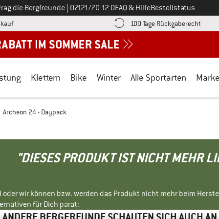
Ruf uns an unter
Frag die Bergfreunde
|
07121/70 12 0
FAQ & Hilfe
Bestellstatus
Finde die Zahlungs-Infos hier! Öffnet sich in einer Infobox
Gehe h
kauf
100 Tage Rückgaberecht
stung
Klettern
Bike
Winter
Alle Sportarten
Mark
Archeon 24 - Daypack
"DIESES PRODUKT IST NICHT MEHR L
ll oder wir können bzw. werden das Produkt nicht mehr beim Herste
rnativen für Dich parat:
ANDERE BERGFREUNDE SCHAUTEN SICH AUCH AN