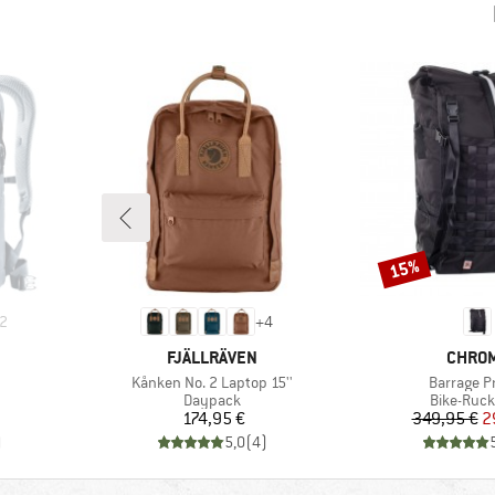
15%
Rabatt
2
+
4
MARKE
MARK
FJÄLLRÄVEN
CHRO
Artikel
Artikel
Kånken No. 2 Laptop 15''
Barrage P
ppe
Produktgruppe
Produktg
Daypack
Bike-Ruc
Preis
Pr
re
174,95 €
349,95 €
2
)
5,0
(
4
)