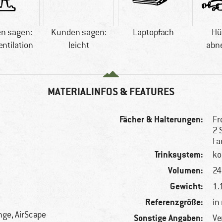
n sagen:
Kunden sagen:
Laptopfach
Hü
entilation
leicht
abn
MATERIALINFOS & FEATURES
Fächer & Halterungen:
Fr
2 
Fa
Trinksystem:
ko
Volumen:
24 
Gewicht:
1.
Referenzgröße:
in
nge, AirScape
Sonstige Angaben:
Ve