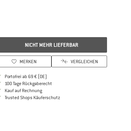
NICHT MEHR LIEFERBAR
MERKEN
VERGLEICHEN
Finde mehr Informationen zu den Versandkos
Portofrei ab 69 € (DE)
Gehe hier zu den Rückgabe-Richtlinien Öf
100 Tage Rückgaberecht
Finde die Zahlungs-Infos hier! Öffnet sich in 
Kauf auf Rechnung
Finde alle Infos hier!
Trusted Shops Käuferschutz