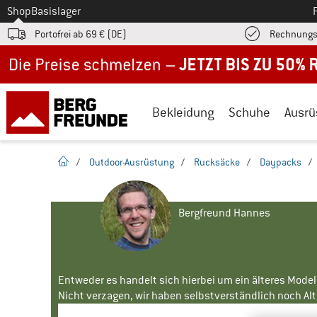
Zum
Shop
Basislager
Portofrei ab 69 € (DE)
Rechnungs
Jetzt bis zu 50% Rabatt im Sommer Sale
Bekleidung
Schuhe
Ausrü
Startseite
/
Outdoor-Ausrüstung
/
Rucksäcke
/
Daypacks
/
Bergfreund Hannes
Entweder es handelt sich hierbei um ein älteres Mode
Nicht verzagen, wir haben selbstverständlich noch Alte