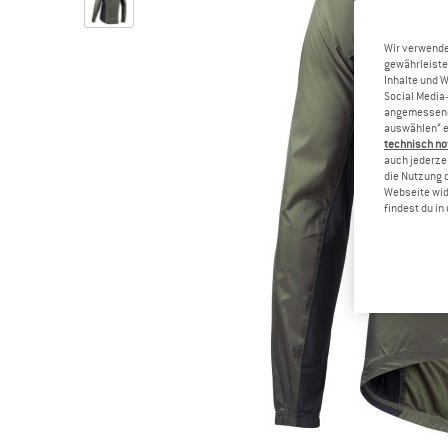
Wir verwende
gewährleiste
Inhalte und 
Social Media-
angemessene 
auswählen“ e
technisch no
auch jederzei
die Nutzung 
Webseite wid
findest du i