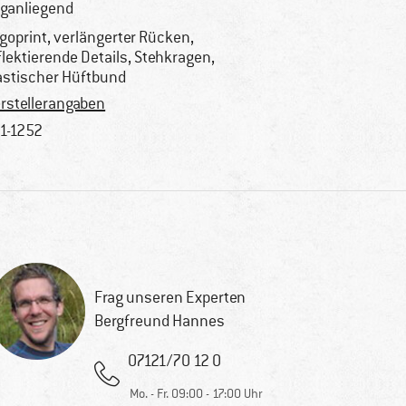
ganliegend
goprint, verlängerter Rücken,
flektierende Details, Stehkragen,
astischer Hüftbund
rstellerangaben
1-1252
Frag unseren Experten
Bergfreund Hannes
07121/70 12 0
Mo. - Fr. 09:00 - 17:00 Uhr