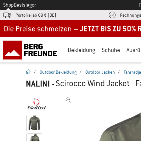
Zum
Shop
Basislager
Portofrei ab 69 € (DE)
Rechnungs
Jetzt bis zu 50% Rabatt im Sommer Sale
Bekleidung
Schuhe
Ausrü
Startseite
/
Outdoor Bekleidung
/
Outdoor Jacken
/
Fahrradj
NALINI
-
Scirocco Wind Jacket - 