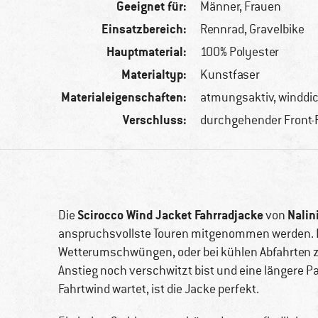
Geeignet für:
Männer,
Frauen
Einsatzbereich:
Rennrad, Gravelbike
Hauptmaterial:
100% Polyester
Materialtyp:
Kunstfaser
Materialeigenschaften:
atmungsaktiv, winddic
Verschluss:
durchgehender Front-
Scirocco Wind Jacket Fahrradjacke
Nalin
Die
von
anspruchsvollste Touren mitgenommen werden. 
Wetterumschwüngen, oder bei kühlen Abfahrten
Anstieg noch verschwitzt bist und eine längere 
Fahrtwind wartet, ist die Jacke perfekt.