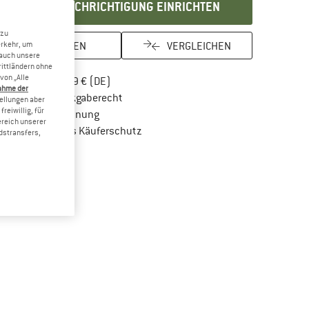
BENACHRICHTIGUNG EINRICHTEN
 zu
MERKEN
VERGLEICHEN
erkehr, um
 auch unsere
rittländern ohne
von „Alle
Finde mehr Informationen zu den Versandkos
Portofrei ab 69 € (DE)
ahme der
Gehe hier zu den Rückgabe-Richtlinien Öf
100 Tage Rückgaberecht
tellungen aber
reiwillig, für
Finde die Zahlungs-Infos hier! Öffnet sich in 
Kauf auf Rechnung
ereich unserer
Finde alle Infos hier!
Trusted Shops Käuferschutz
dstransfers,