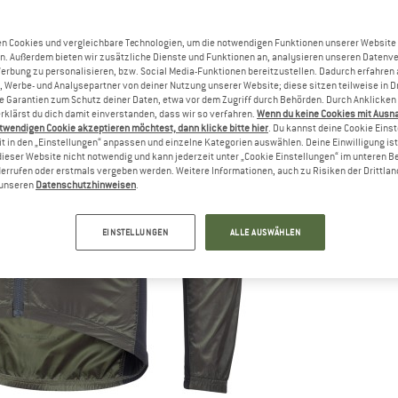
n Cookies und vergleichbare Technologien, um die notwendigen Funktionen unserer Website
n. Außerdem bieten wir zusätzliche Dienste und Funktionen an, analysieren unseren Datenv
Werbung zu personalisieren, bzw. Social Media-Funktionen bereitzustellen. Dadurch erfahren
, Werbe- und Analysepartner von deiner Nutzung unserer Website; diese sitzen teilweise in D
Garantien zum Schutz deiner Daten, etwa vor dem Zugriff durch Behörden. Durch Anklicken 
rklärst du dich damit einverstanden, dass wir so verfahren.
Wenn du keine Cookies mit Ausn
twendigen Cookie akzeptieren möchtest, dann klicke bitte hier
. Du kannst deine Cookie Eins
t in den „Einstellungen“ anpassen und einzelne Kategorien auswählen. Deine Einwilligung ist f
dieser Website nicht notwendig und kann jederzeit unter „Cookie Einstellungen“ im unteren B
errufen oder erstmals vergeben werden. Weitere Informationen, auch zu Risiken der Drittlan
n unseren
Datenschutzhinweisen
.
EINSTELLUNGEN
ALLE AUSWÄHLEN