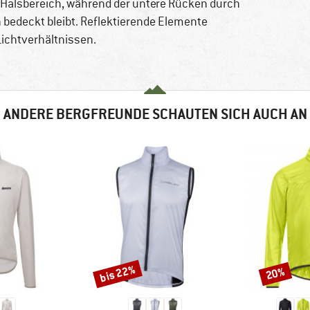
 Halsbereich, während der untere Rücken durch
n bedeckt bleibt. Reflektierende Elemente
Lichtverhältnissen.
ANDERE BERGFREUNDE SCHAUTEN SICH AUCH AN
bis 22%
20%
Rabatt
Rabatt