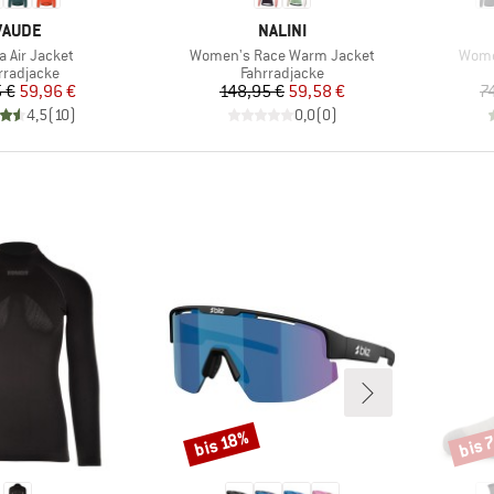
MARKE
MARKE
VAUDE
NALINI
l
Artikel
Artike
a Air Jacket
Women's Race Warm Jacket
Women
duktgruppe
Produktgruppe
rradjacke
Fahrradjacke
Preis
reduzierter Preis
Preis
reduzierter Preis
 €
59,96 €
148,95 €
59,58 €
7
4,5
(
10
)
0,0
(
0
)
bis 
bis 18%
Rabatt
Rabat