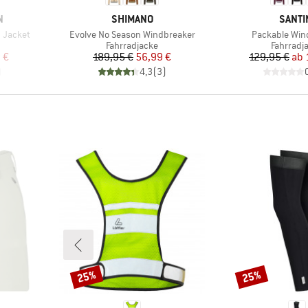
MARKE
MARK
N
SHIMANO
SANTI
Artikel
Artikel
 Jacket
Evolve No Season Windbreaker
Packable Win
e
Produktgruppe
Produkt
Fahrradjacke
Fahrradj
rter Preis
Preis
reduzierter Preis
Pr
re
 €
189,95 €
56,99 €
129,95 €
ab
)
4,3
(
3
)
25%
25%
Rabatt
Rabatt