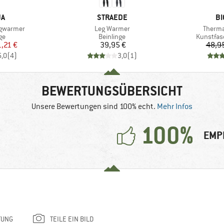
E
MARKE
MA
JA
STRAEDE
BI
Artikel
Artikel
egwarmer
Leg Warmer
Therma
tgruppe
Produktgruppe
Produktg
ge
Beinlinge
Kunstfas
eis
duzierter Preis
Preis
1,21 €
39,95 €
48,9
5,0
(
4
)
3,0
(
1
)
BEWERTUNGSÜBERSICHT
Unsere Bewertungen sind 100% echt.
Mehr Infos
100%
EMP
TUNG
TEILE EIN BILD