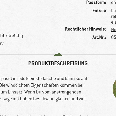
Passform:
en
Extras:
Lo
re
el
Rechtlicher Hinweis:
He
ht, stretchy
Art.Nr.:
05
RV
PRODUKTBESCHREIBUNG
i
passt in jede kleinste Tasche und kann so auf
Die winddichten Eigenschaften kommen bei
 zum Einsatz. Wenn Du vom anstrengenden
Passage mit hohen Geschwindigkeiten und viel