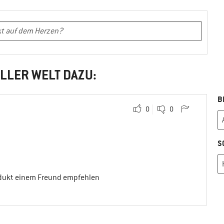
LLER WELT DAZU:
B
0
0
S
odukt einem Freund empfehlen