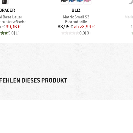
RKE
MARKE
ORACER
BLIZ
Artikel
Artik
l Base Layer
Matrix Small S3
Meri
ruppe
Produktgruppe
erunterwäsche
Fahrradbrille
Preis
reduzierter Preis
Preis
reduzierter Preis
5 €
39,16 €
88,95 €
ab
72,94 €
1
5,0
(
1
)
0,0
(
0
)
FEHLEN DIESES PRODUKT