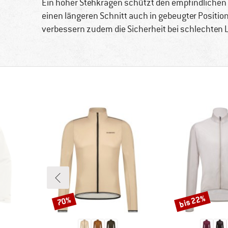
Ein hoher Stehkragen schützt den empfindlichen
einen längeren Schnitt auch in gebeugter Positio
verbessern zudem die Sicherheit bei schlechten 
bis 22%
70%
Rabatt
Rabatt