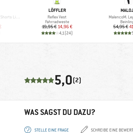
MARKE
MARK
LÖFFLER
MALO
Artikel
Artikel
orts Light
Reflex Vest
MalencoM. L
uppe
Produktgruppe
Produk
Fahrradweste
Beinlin
rter Preis
Preis
reduzierter Preis
Pr
re
€
19,95 €
14,96 €
54,95 €
4
)
4,1
(
24
)
5,0
(2)
WAS SAGST DU DAZU?
STELLE EINE FRAGE
SCHREIBE EINE BEWER